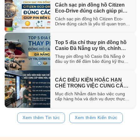
hơn 100 năm trong ngành chế tác.
Cách sạc pin đồng hồ Citizen
Trong bài viết này, WatchStore sẽ
Eco-Drive đúng cách giúp pin
giúp bạn khám phá nguồn gốc ra đời,
đặc điểm [...]
bền lâu
Cách sạc pin đồng hồ Citizen Eco-
Drive đúng cách là yếu tố quan trọng
giúp duy trì khả năng vận hành ổn
định và kéo dài tuổi thọ của pin sạc
bên trong đồng hồ. Trong bài viết này,
Top 5 địa chỉ thay pin đồng hồ
WatchStore sẽ hướng dẫn chi tiết các
Casio Đà Nẵng uy tín, chính
phương pháp sạc bằng ánh sáng mặt
trời, ánh [...]
hãng
Thay pin đồng hồ Casio Đà Nẵng ở
đâu uy tín để đảm bảo đúng kỹ thuật
và sử dụng pin chính hãng? Trong bài
viết này, WatchStore sẽ gợi ý 5 địa chỉ
thay pin Casio đáng tin cậy tại Đà
CÁC ĐIỀU KIỆN HOẶC HẠN
Nẵng, đồng thời chia sẻ quy trình
CHẾ TRONG VIỆC CUNG CẤP
thay pin và bảng giá tham [...]
HÀNG HÓA, DỊCH VỤ
Mục đích Nhằm đảm bảo việc cung
cấp hàng hóa và dịch vụ được thực
hiện đúng quy định của pháp luật,
đồng thời bảo vệ quyền và lợi ích của
khách hàng, website
Xem thêm Tin tức
Xem thêm Kiến thức
https://www.watchstore.vn công bố
các điều kiện và giới hạn áp dụng đối
với việc mua bán trên website Giới
hạn về [...]