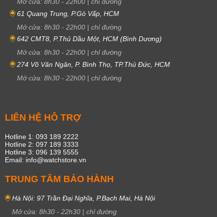
Mở cửa:
8h30
-
22h00
|
chỉ đường
61 Quang Trung, P.Gò Vấp, HCM
Mở cửa:
8h30
-
22h00
|
chỉ đường
642 CMT8, P.Thủ Dầu Một, HCM (Bình Dương)
Mở cửa:
8h30
-
22h00
|
chỉ đường
274 Võ Văn Ngân, P. Bình Thọ, TP.Thủ Đức, HCM
Mở cửa:
8h30
-
22h00
|
chỉ đường
LIÊN HỆ HỖ TRỢ
Hotline 1: 093 189 2222
Hotline 2: 097 189 3333
Hotline 3: 096 139 5555
Email: info@watchstore.vn
TRUNG TÂM BẢO HÀNH
Hà Nội: 97 Trần Đại Nghĩa, P.Bạch Mai, Hà Nội
Mở cửa:
8h30
-
22h30
|
chỉ đường