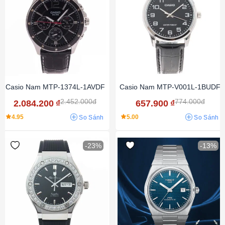
Casio Nam MTP-1374L-1AVDF
Casio Nam MTP-V001L-1BUDF
2.452.000đ
774.000đ
2.084.200
₫
657.900
₫
4.95
5.00
So Sánh
So Sánh
-23%
-13%