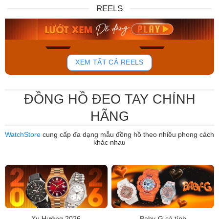
DW00100717
88W
REELS
6.859.000₫
12.485.000₫
5.830.150₫
7.950.000₫
Mua ngay
Mua ngay
767
814
XEM TẤT CẢ REELS
ĐỒNG HỒ ĐEO TAY CHÍNH
HÃNG
WatchStore
cung cấp đa dạng mẫu đồng hồ theo nhiều phong cách
khác nhau
Xu Hướng 2026
Baby-G cá tính