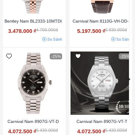
Bentley Nam BL2333-10MTDI
Carnival Nam 8110G-VH-DD-N
4.700.000đ
6.930.000đ
3.478.000
₫
5.197.500
₫
So Sánh
So Sánh
-25%
-25%
Carnival Nam 8907G-VT-D
Carnival Nam 8907G-VT-T
5.430.000đ
5.430.000đ
4.072.500
₫
4.072.500
₫