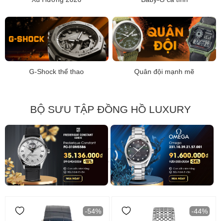
G-Shock thể thao
Quân đội mạnh mẽ
BỘ SƯU TẬP ĐỒNG HỒ LUXURY
-54%
-44%