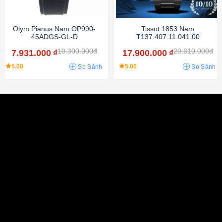
Olym Pianus Nam OP990-
Tissot 1853 Nam
45ADGS-GL-D
T137.407.11.041.00
10.300.000đ
20.610.000đ
7.931.000
₫
17.900.000
₫
5.00
5.00
So Sánh
So Sánh