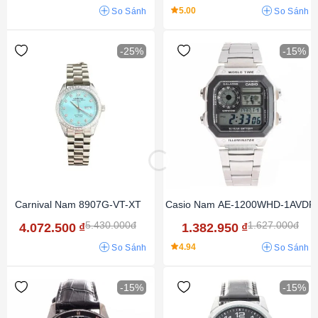
5.00
So Sánh
So Sánh
-25%
-15%
Carnival Nam 8907G-VT-XT
Casio Nam AE-1200WHD-1AVDF
5.430.000đ
1.627.000đ
4.072.500
₫
1.382.950
₫
4.94
So Sánh
So Sánh
-15%
-15%