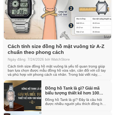
Cách tính size đồng hồ mặt vuông từ A-Z
chuẩn theo phong cách
Ngày đăng: 7/24/2026 bởi WatchStore
Cách tính size đồng hồ mặt vuông là yếu tố quan trọng giúp
bạn lựa chọn được mẫu đồng hồ vừa vặn, cân đối với cổ tay
và phù hợp với phong cách cá nhân. Trong bài viết này,
WatchStore sẽ hướng dẫn cách đo chu vi cổ tay, quy đổi kích
thước mặt vuông [...]
Đồng hồ Tank là gì? Giải mã
biểu tượng thiết kế hơn 100
năm tuổi
Đồng hồ Tank là gì? Đây là câu hỏi
được nhiều người yêu thích đồng hồ
quan tâm khi tìm hiểu về một trong
những thiết kế biểu tượng đã tồn tại