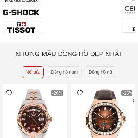
NHỮNG MẪU ĐỒNG HỒ ĐẸP NHẤT
Nổi bật
Đồng hồ nam
Đồng hồ nữ
-26%
-25%
Ca