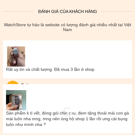
ĐÁNH GIÁ CỦA KHÁCH HÀNG
WatchStore tự hào là website có lượng đánh giá nhiều nhất tại Việt
Nam
Rất uy tín và chất lượng. Đã mua 3 lần ở shop
Đal
Sản phẩm k tì vết, đóng gói chỉn chu, đem tặng thoải mái con gà
mái luôn nha mng, mng nên ủng hộ shop 1 lần rồi ưng cái bụng
luôn như mình nha ?