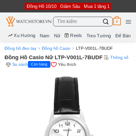
Bỏ
Đồng Hồ 10/10
Giảm Sâu
Mua 1 tặng 1
qua
nội
dung
Tìm
0
kiếm:
Xu Hướng
Reels
Nam
Nữ
Treo Tường
Để Bàn
Đồng hồ đeo tay
Đồng hồ Casio
LTP-V001L-7BUDF
Đồng Hồ Casio Nữ LTP-V001L-7BUDF
Thông số
So sánh
Yêu thích
Còn hàng