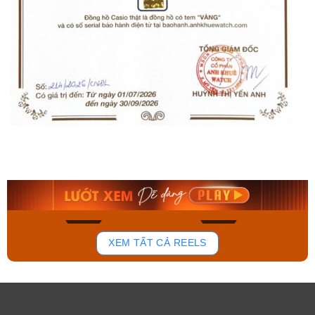
Orient Nam RA-
Casio Nam MTS-
AA0B05R19B
115D-1AVDF
9.480.000₫
2.823.000₫
8.058.000₫
2.399.550₫
Mua ngay
Mua ngay
150
84
XEM TẤT CẢ REELS