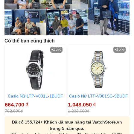
Có thể bạn cũng thích
-15%
-15%
Casio Nữ LTP-V001L-1BUDF
Casio Nữ LTP-V001SG-9BUDF
664.700
₫
1.048.050
₫
7
782.000đ
1.233.000đ
8
Đã có 155,724+ Khách đã mua hàng tại WatchStore.vn
trong 5 năm qua.