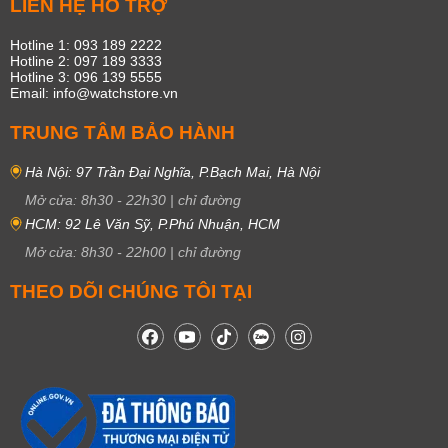
LIÊN HỆ HỖ TRỢ
Hotline 1: 093 189 2222
Hotline 2: 097 189 3333
Hotline 3: 096 139 5555
Email: info@watchstore.vn
TRUNG TÂM BẢO HÀNH
Hà Nội: 97 Trần Đại Nghĩa, P.Bạch Mai, Hà Nội
Mở cửa:
8h30
-
22h30
|
chỉ đường
HCM: 92 Lê Văn Sỹ, P.Phú Nhuận, HCM
Mở cửa:
8h30
-
22h00
|
chỉ đường
THEO DÕI CHÚNG TÔI TẠI