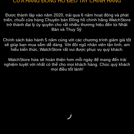
CỬA HÀNG ĐỒNG HỒ ĐEO TAY CHÍNH HÃNG
Được thành lập vào năm 2020, trải qua 6 năm hoạt động và phát
triển, chuỗi cửa hàng Chuyên bán Đồng hồ chính hãng WatchStore
trở thành đại lý ủy quyền cho rất nhiều thương hiệu đến từ Nhật
Bản và Thụy Sỹ.
Chính sách bảo hành 5 năm cùng với các chương trình giảm giá tốt
sẽ giúp bạn mua sắm dễ dàng. Với đội ngũ nhân viên tận tình, am
hiểu kiến thức, WatchStore rất vui được phục vụ quý khách.
WatchStore hứa sẽ hoàn thiện hơn mỗi ngày để mang đến trải
nghiệm tuyệt vời nhất có thể cho mọi khách hàng. Chúc quý khách
mọi điều tốt lành!