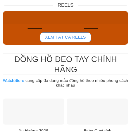
Nữ DW00100717
NJ0151-88W
REELS
6.859.000₫
12.485.000₫
5.830.150₫
7.950.000₫
Mua ngay
Mua ngay
761
802
XEM TẤT CẢ REELS
ĐỒNG HỒ ĐEO TAY CHÍNH
HÃNG
WatchStore
cung cấp đa dạng mẫu đồng hồ theo nhiều phong cách
khác nhau
Xu Hướng 2026
Baby-G cá tính