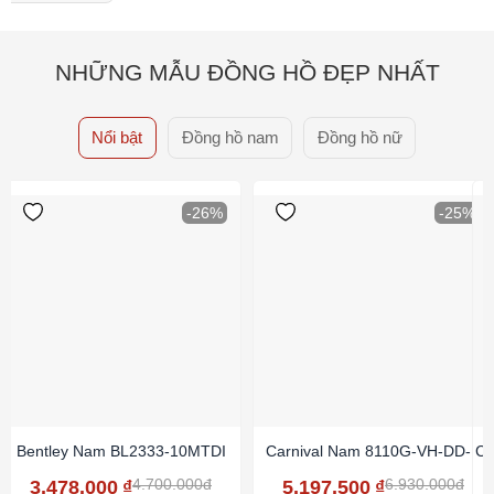
NHỮNG MẪU ĐỒNG HỒ ĐẸP NHẤT
Nổi bật
Đồng hồ nam
Đồng hồ nữ
-26%
-25%
Bentley Nam BL2333-10MTDI
Carnival Nam 8110G-VH-DD-N
Ca
4.700.000đ
6.930.000đ
3.478.000
₫
5.197.500
₫