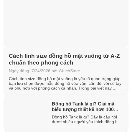
Cách tính size đồng hồ mặt vuông từ A-Z
chuẩn theo phong cách
Ngày đăng: 7/24/2026 bởi WatchStore
Cách tính size đồng hồ mặt vuông là yếu tố quan trọng giúp
bạn lựa chọn được mẫu đồng hồ vừa vặn, cân đối với cổ tay
và phù hợp với phong cách cá nhân. Trong bài viết này,
WatchStore sẽ hướng dẫn cách đo chu vi cổ tay, quy đổi kích
thước mặt vuông [...]
Đồng hồ Tank là gì? Giải mã
biểu tượng thiết kế hơn 100
năm tuổi
Đồng hồ Tank là gì? Đây là câu hỏi
được nhiều người yêu thích đồng hồ
quan tâm khi tìm hiểu về một trong
những thiết kế biểu tượng đã tồn tại