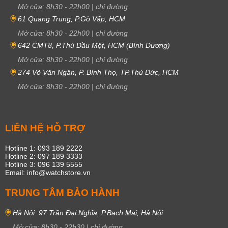
Mở cửa:
8h30
-
22h00
|
chỉ đường
61 Quang Trung, P.Gò Vấp, HCM
Mở cửa:
8h30
-
22h00
|
chỉ đường
642 CMT8, P.Thủ Dầu Một, HCM (Bình Dương)
Mở cửa:
8h30
-
22h00
|
chỉ đường
274 Võ Văn Ngân, P. Bình Thọ, TP.Thủ Đức, HCM
Mở cửa:
8h30
-
22h00
|
chỉ đường
LIÊN HỆ HỖ TRỢ
Hotline 1: 093 189 2222
Hotline 2: 097 189 3333
Hotline 3: 096 139 5555
Email: info@watchstore.vn
TRUNG TÂM BẢO HÀNH
Hà Nội: 97 Trần Đại Nghĩa, P.Bạch Mai, Hà Nội
Mở cửa:
8h30
-
22h30
|
chỉ đường