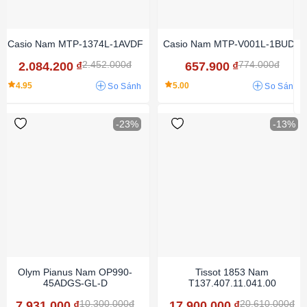
Casio Nam MTP-1374L-1AVDF
Casio Nam MTP-V001L-1BUDF
2.452.000đ
774.000đ
2.084.200
₫
657.900
₫
4.95
5.00
So Sánh
So Sánh
-23%
-13%
Olym Pianus Nam OP990-
Tissot 1853 Nam
45ADGS-GL-D
T137.407.11.041.00
10.300.000đ
20.610.000đ
7.931.000
₫
17.900.000
₫