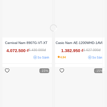
Carnival Nam 8907G-VT-XT
Casio Nam AE-1200WHD-1AVDF
5.430.000đ
1.627.000đ
4.072.500
₫
1.382.950
₫
4.94
So Sánh
So Sánh
-15%
-15%