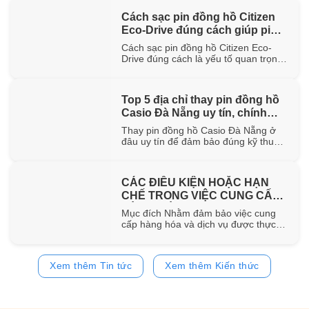
hơn 100 năm trong ngành chế tác.
Cách sạc pin đồng hồ Citizen
Trong bài viết này, WatchStore sẽ
Eco-Drive đúng cách giúp pin
giúp bạn khám phá nguồn gốc ra đời,
đặc điểm [...]
bền lâu
Cách sạc pin đồng hồ Citizen Eco-
Drive đúng cách là yếu tố quan trọng
giúp duy trì khả năng vận hành ổn
định và kéo dài tuổi thọ của pin sạc
bên trong đồng hồ. Trong bài viết này,
Top 5 địa chỉ thay pin đồng hồ
WatchStore sẽ hướng dẫn chi tiết các
Casio Đà Nẵng uy tín, chính
phương pháp sạc bằng ánh sáng mặt
trời, ánh [...]
hãng
Thay pin đồng hồ Casio Đà Nẵng ở
đâu uy tín để đảm bảo đúng kỹ thuật
và sử dụng pin chính hãng? Trong bài
viết này, WatchStore sẽ gợi ý 5 địa chỉ
thay pin Casio đáng tin cậy tại Đà
CÁC ĐIỀU KIỆN HOẶC HẠN
Nẵng, đồng thời chia sẻ quy trình
CHẾ TRONG VIỆC CUNG CẤP
thay pin và bảng giá tham [...]
HÀNG HÓA, DỊCH VỤ
Mục đích Nhằm đảm bảo việc cung
cấp hàng hóa và dịch vụ được thực
hiện đúng quy định của pháp luật,
đồng thời bảo vệ quyền và lợi ích của
khách hàng, website
Xem thêm Tin tức
Xem thêm Kiến thức
https://www.watchstore.vn công bố
các điều kiện và giới hạn áp dụng đối
với việc mua bán trên website Giới
hạn về [...]