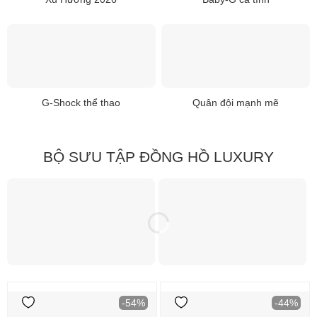
G-Shock thể thao
Quân đội mạnh mẽ
BỘ SƯU TẬP ĐỒNG HỒ LUXURY
-54%
-44%