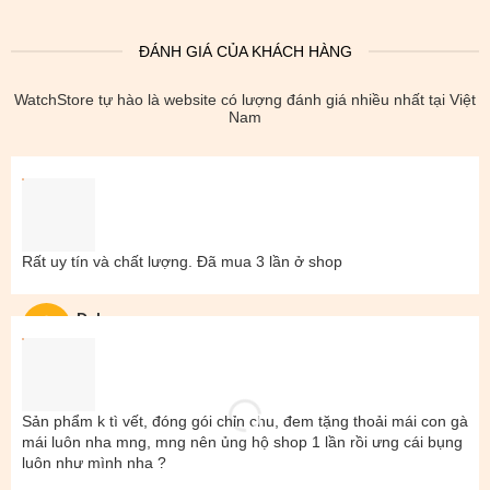
ĐÁNH GIÁ CỦA KHÁCH HÀNG
WatchStore tự hào là website có lượng đánh giá nhiều nhất tại Việt
Nam
Rất uy tín và chất lượng. Đã mua 3 lần ở shop
Đal
Sản phẩm k tì vết, đóng gói chỉn chu, đem tặng thoải mái con gà
mái luôn nha mng, mng nên ủng hộ shop 1 lần rồi ưng cái bụng
luôn như mình nha ?