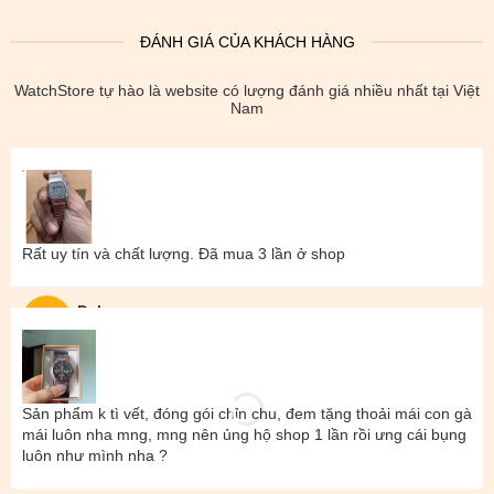
ĐÁNH GIÁ CỦA KHÁCH HÀNG
WatchStore tự hào là website có lượng đánh giá nhiều nhất tại Việt
Nam
Rất uy tín và chất lượng. Đã mua 3 lần ở shop
Đal
Sản phẩm k tì vết, đóng gói chỉn chu, đem tặng thoải mái con gà
mái luôn nha mng, mng nên ủng hộ shop 1 lần rồi ưng cái bụng
luôn như mình nha ?