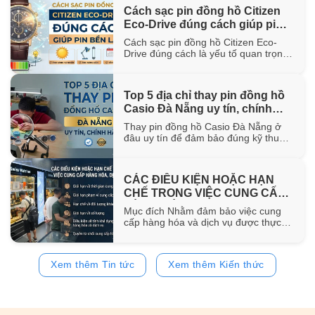
hơn 100 năm trong ngành chế tác.
Cách sạc pin đồng hồ Citizen
Trong bài viết này, WatchStore sẽ
Eco-Drive đúng cách giúp pin
giúp bạn khám phá nguồn gốc ra đời,
đặc điểm [...]
bền lâu
Cách sạc pin đồng hồ Citizen Eco-
Drive đúng cách là yếu tố quan trọng
giúp duy trì khả năng vận hành ổn
định và kéo dài tuổi thọ của pin sạc
bên trong đồng hồ. Trong bài viết này,
Top 5 địa chỉ thay pin đồng hồ
WatchStore sẽ hướng dẫn chi tiết các
Casio Đà Nẵng uy tín, chính
phương pháp sạc bằng ánh sáng mặt
trời, ánh [...]
hãng
Thay pin đồng hồ Casio Đà Nẵng ở
đâu uy tín để đảm bảo đúng kỹ thuật
và sử dụng pin chính hãng? Trong bài
viết này, WatchStore sẽ gợi ý 5 địa chỉ
thay pin Casio đáng tin cậy tại Đà
CÁC ĐIỀU KIỆN HOẶC HẠN
Nẵng, đồng thời chia sẻ quy trình
CHẾ TRONG VIỆC CUNG CẤP
thay pin và bảng giá tham [...]
HÀNG HÓA, DỊCH VỤ
Mục đích Nhằm đảm bảo việc cung
cấp hàng hóa và dịch vụ được thực
hiện đúng quy định của pháp luật,
đồng thời bảo vệ quyền và lợi ích của
khách hàng, website
Xem thêm Tin tức
Xem thêm Kiến thức
https://www.watchstore.vn công bố
các điều kiện và giới hạn áp dụng đối
với việc mua bán trên website Giới
hạn về [...]