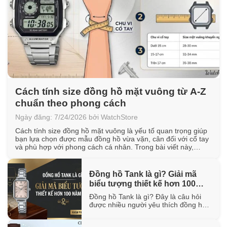
Cách tính size đồng hồ mặt vuông từ A-Z
chuẩn theo phong cách
Ngày đăng: 7/24/2026 bởi WatchStore
Cách tính size đồng hồ mặt vuông là yếu tố quan trọng giúp
bạn lựa chọn được mẫu đồng hồ vừa vặn, cân đối với cổ tay
và phù hợp với phong cách cá nhân. Trong bài viết này,
WatchStore sẽ hướng dẫn cách đo chu vi cổ tay, quy đổi kích
thước mặt vuông [...]
Đồng hồ Tank là gì? Giải mã
biểu tượng thiết kế hơn 100
năm tuổi
Đồng hồ Tank là gì? Đây là câu hỏi
được nhiều người yêu thích đồng hồ
quan tâm khi tìm hiểu về một trong
những thiết kế biểu tượng đã tồn tại