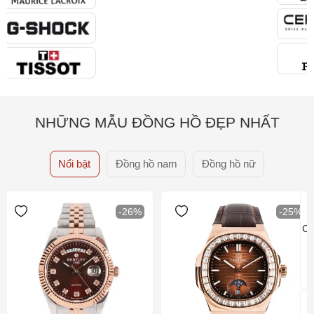
NHỮNG MẪU ĐỒNG HỒ ĐẸP NHẤT
Nổi bật
Đồng hồ nam
Đồng hồ nữ
-26%
-25%
Ca