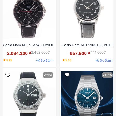
Casio Nam MTP-1374L-1AVDF
Casio Nam MTP-V001L-1BUDF
2.452.000đ
774.000đ
2.084.200
₫
657.900
₫
4.95
5.00
So Sánh
So Sánh
-23%
-13%