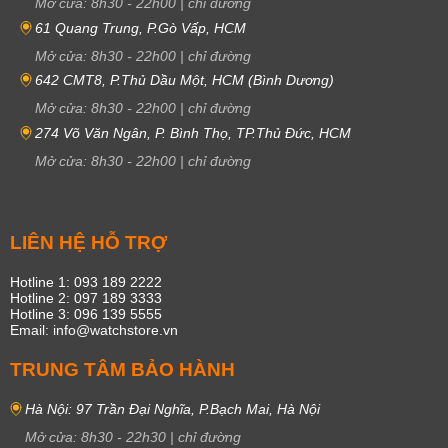
Mở cửa:
8h30
-
22h00
|
chỉ đường
61 Quang Trung, P.Gò Vấp, HCM
Mở cửa:
8h30
-
22h00
|
chỉ đường
642 CMT8, P.Thủ Dầu Một, HCM (Bình Dương)
Mở cửa:
8h30
-
22h00
|
chỉ đường
274 Võ Văn Ngân, P. Bình Thọ, TP.Thủ Đức, HCM
Mở cửa:
8h30
-
22h00
|
chỉ đường
LIÊN HỆ HỖ TRỢ
Hotline 1: 093 189 2222
Hotline 2: 097 189 3333
Hotline 3: 096 139 5555
Email: info@watchstore.vn
TRUNG TÂM BẢO HÀNH
Hà Nội: 97 Trần Đại Nghĩa, P.Bạch Mai, Hà Nội
Mở cửa:
8h30
-
22h30
|
chỉ đường