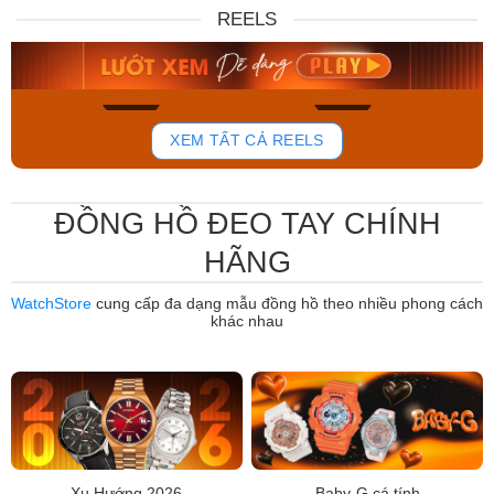
DW00100717
88W
REELS
6.859.000₫
12.485.000₫
5.830.150₫
7.950.000₫
Mua ngay
Mua ngay
764
803
XEM TẤT CẢ REELS
ĐỒNG HỒ ĐEO TAY CHÍNH
HÃNG
WatchStore
cung cấp đa dạng mẫu đồng hồ theo nhiều phong cách
khác nhau
Xu Hướng 2026
Baby-G cá tính