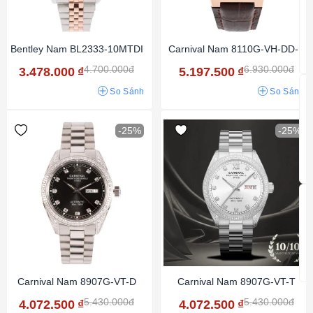
Bentley Nam BL2333-10MTDI
Carnival Nam 8110G-VH-DD-N
4.700.000đ
6.930.000đ
3.478.000
₫
5.197.500
₫
So Sánh
So Sánh
-25%
-25%
Carnival Nam 8907G-VT-D
Carnival Nam 8907G-VT-T
5.430.000đ
5.430.000đ
4.072.500
₫
4.072.500
₫