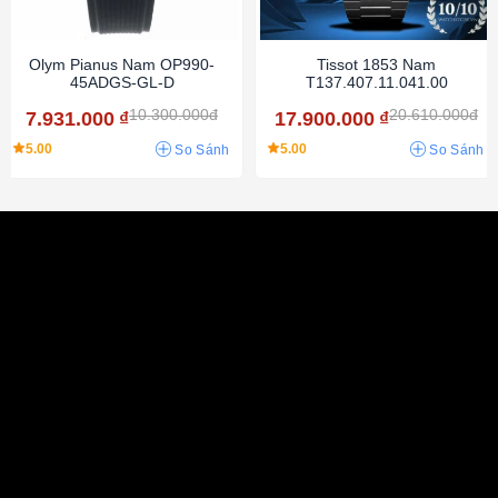
Olym Pianus Nam OP990-
Tissot 1853 Nam
45ADGS-GL-D
T137.407.11.041.00
10.300.000đ
20.610.000đ
7.931.000
₫
17.900.000
₫
5.00
5.00
So Sánh
So Sánh