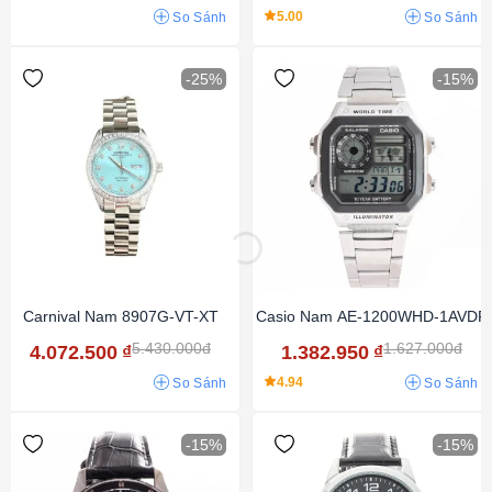
5.00
So Sánh
So Sánh
-25%
-15%
Carnival Nam 8907G-VT-XT
Casio Nam AE-1200WHD-1AVDF
5.430.000đ
1.627.000đ
4.072.500
₫
1.382.950
₫
4.94
So Sánh
So Sánh
-15%
-15%