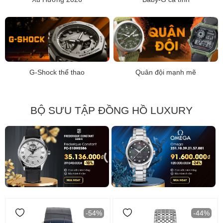
G-Shock thể thao
Quân đội mạnh mẽ
BỘ SƯU TẬP ĐỒNG HỒ LUXURY
-54%
-44%