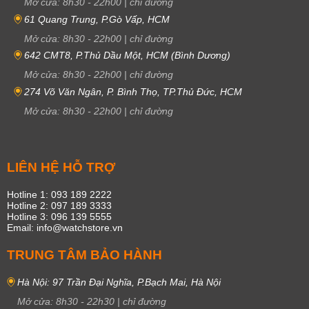
Mở cửa:
8h30
-
22h00
|
chỉ đường
61 Quang Trung, P.Gò Vấp, HCM
Mở cửa:
8h30
-
22h00
|
chỉ đường
642 CMT8, P.Thủ Dầu Một, HCM (Bình Dương)
Mở cửa:
8h30
-
22h00
|
chỉ đường
274 Võ Văn Ngân, P. Bình Thọ, TP.Thủ Đức, HCM
Mở cửa:
8h30
-
22h00
|
chỉ đường
LIÊN HỆ HỖ TRỢ
Hotline 1: 093 189 2222
Hotline 2: 097 189 3333
Hotline 3: 096 139 5555
Email: info@watchstore.vn
TRUNG TÂM BẢO HÀNH
Hà Nội: 97 Trần Đại Nghĩa, P.Bạch Mai, Hà Nội
Mở cửa:
8h30
-
22h30
|
chỉ đường