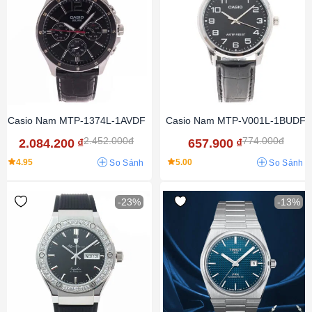
Casio Nam MTP-1374L-1AVDF
Casio Nam MTP-V001L-1BUDF
2.452.000đ
774.000đ
2.084.200
₫
657.900
₫
4.95
5.00
So Sánh
So Sánh
-23%
-13%