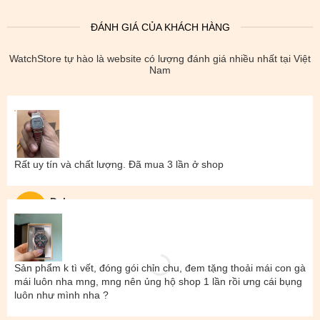
ĐÁNH GIÁ CỦA KHÁCH HÀNG
WatchStore tự hào là website có lượng đánh giá nhiều nhất tại Việt
Nam
Rất uy tín và chất lượng. Đã mua 3 lần ở shop
Đal
Sản phẩm k tì vết, đóng gói chỉn chu, đem tặng thoải mái con gà
mái luôn nha mng, mng nên ủng hộ shop 1 lần rồi ưng cái bụng
luôn như mình nha ?