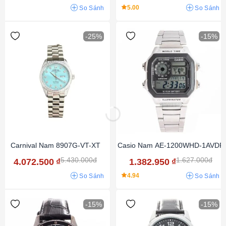
5.00
So Sánh
So Sánh
-25%
-15%
Carnival Nam 8907G-VT-XT
Casio Nam AE-1200WHD-1AVDF
5.430.000đ
1.627.000đ
4.072.500
₫
1.382.950
₫
4.94
So Sánh
So Sánh
-15%
-15%