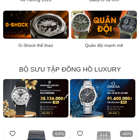
G-Shock thể thao
Quân đội mạnh mẽ
BỘ SƯU TẬP ĐỒNG HỒ LUXURY
-54%
-44%