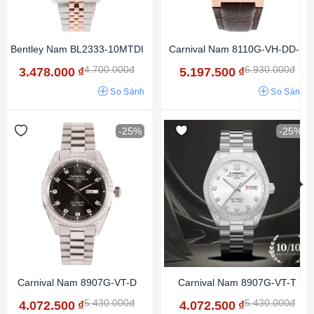
Bentley Nam BL2333-10MTDI
Carnival Nam 8110G-VH-DD-N
4.700.000đ
6.930.000đ
3.478.000
₫
5.197.500
₫
So Sánh
So Sánh
-25%
-25%
Carnival Nam 8907G-VT-D
Carnival Nam 8907G-VT-T
5.430.000đ
5.430.000đ
4.072.500
₫
4.072.500
₫