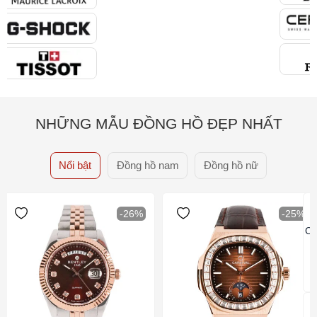
NHỮNG MẪU ĐỒNG HỒ ĐẸP NHẤT
Nổi bật
Đồng hồ nam
Đồng hồ nữ
-26%
-25%
Ca