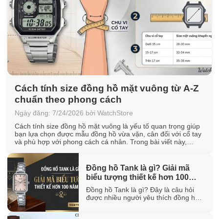
Cách tính size đồng hồ mặt vuông từ A-Z
chuẩn theo phong cách
Ngày đăng: 7/24/2026 bởi WatchStore
Cách tính size đồng hồ mặt vuông là yếu tố quan trọng giúp
bạn lựa chọn được mẫu đồng hồ vừa vặn, cân đối với cổ tay
và phù hợp với phong cách cá nhân. Trong bài viết này,
WatchStore sẽ hướng dẫn cách đo chu vi cổ tay, quy đổi kích
thước mặt vuông [...]
Đồng hồ Tank là gì? Giải mã
biểu tượng thiết kế hơn 100
năm tuổi
Đồng hồ Tank là gì? Đây là câu hỏi
được nhiều người yêu thích đồng hồ
quan tâm khi tìm hiểu về một trong
những thiết kế biểu tượng đã tồn tại