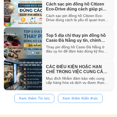
hơn 100 năm trong ngành chế tác.
Cách sạc pin đồng hồ Citizen
Trong bài viết này, WatchStore sẽ
Eco-Drive đúng cách giúp pin
giúp bạn khám phá nguồn gốc ra đời,
đặc điểm [...]
bền lâu
Cách sạc pin đồng hồ Citizen Eco-
Drive đúng cách là yếu tố quan trọng
giúp duy trì khả năng vận hành ổn
định và kéo dài tuổi thọ của pin sạc
bên trong đồng hồ. Trong bài viết này,
Top 5 địa chỉ thay pin đồng hồ
WatchStore sẽ hướng dẫn chi tiết các
Casio Đà Nẵng uy tín, chính
phương pháp sạc bằng ánh sáng mặt
trời, ánh [...]
hãng
Thay pin đồng hồ Casio Đà Nẵng ở
đâu uy tín để đảm bảo đúng kỹ thuật
và sử dụng pin chính hãng? Trong bài
viết này, WatchStore sẽ gợi ý 5 địa chỉ
thay pin Casio đáng tin cậy tại Đà
CÁC ĐIỀU KIỆN HOẶC HẠN
Nẵng, đồng thời chia sẻ quy trình
CHẾ TRONG VIỆC CUNG CẤP
thay pin và bảng giá tham [...]
HÀNG HÓA, DỊCH VỤ
Mục đích Nhằm đảm bảo việc cung
cấp hàng hóa và dịch vụ được thực
hiện đúng quy định của pháp luật,
đồng thời bảo vệ quyền và lợi ích của
khách hàng, website
Xem thêm Tin tức
Xem thêm Kiến thức
https://www.watchstore.vn công bố
các điều kiện và giới hạn áp dụng đối
với việc mua bán trên website Giới
hạn về [...]