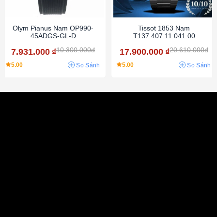
Olym Pianus Nam OP990-
Tissot 1853 Nam
45ADGS-GL-D
T137.407.11.041.00
10.300.000đ
20.610.000đ
7.931.000
₫
17.900.000
₫
5.00
5.00
So Sánh
So Sánh