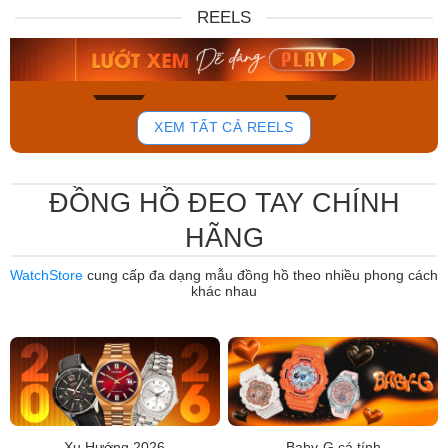
DW00100717
88W
REELS
6.859.000₫
12.485.000₫
5.830.150₫
7.950.000₫
Mua ngay
Mua ngay
767
814
XEM TẤT CẢ REELS
ĐỒNG HỒ ĐEO TAY CHÍNH
HÃNG
WatchStore
cung cấp đa dạng mẫu đồng hồ theo nhiều phong cách
khác nhau
Xu Hướng 2026
Baby-G cá tính