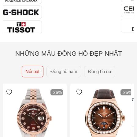
NHỮNG MẪU ĐỒNG HỒ ĐẸP NHẤT
Nổi bật
Đồng hồ nam
Đồng hồ nữ
-26%
-25%
Ca