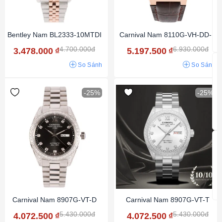
Bentley Nam BL2333-10MTDI
Carnival Nam 8110G-VH-DD-N
4.700.000đ
6.930.000đ
3.478.000
₫
5.197.500
₫
So Sánh
So Sánh
-25%
-25%
Carnival Nam 8907G-VT-D
Carnival Nam 8907G-VT-T
5.430.000đ
5.430.000đ
4.072.500
₫
4.072.500
₫