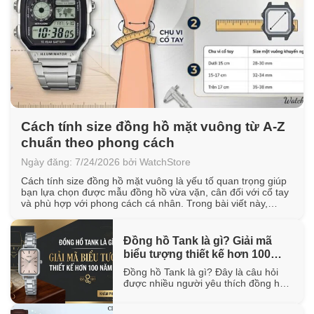
Cách tính size đồng hồ mặt vuông từ A-Z
chuẩn theo phong cách
Ngày đăng: 7/24/2026 bởi WatchStore
Cách tính size đồng hồ mặt vuông là yếu tố quan trọng giúp
bạn lựa chọn được mẫu đồng hồ vừa vặn, cân đối với cổ tay
và phù hợp với phong cách cá nhân. Trong bài viết này,
WatchStore sẽ hướng dẫn cách đo chu vi cổ tay, quy đổi kích
thước mặt vuông [...]
Đồng hồ Tank là gì? Giải mã
biểu tượng thiết kế hơn 100
năm tuổi
Đồng hồ Tank là gì? Đây là câu hỏi
được nhiều người yêu thích đồng hồ
quan tâm khi tìm hiểu về một trong
những thiết kế biểu tượng đã tồn tại