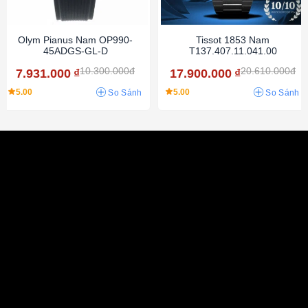
Olym Pianus Nam OP990-
Tissot 1853 Nam
45ADGS-GL-D
T137.407.11.041.00
10.300.000đ
20.610.000đ
7.931.000
₫
17.900.000
₫
5.00
5.00
So Sánh
So Sánh