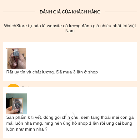
ĐÁNH GIÁ CỦA KHÁCH HÀNG
WatchStore tự hào là website có lượng đánh giá nhiều nhất tại Việt
Nam
Rất uy tín và chất lượng. Đã mua 3 lần ở shop
Đal
Sản phẩm k tì vết, đóng gói chỉn chu, đem tặng thoải mái con gà
mái luôn nha mng, mng nên ủng hộ shop 1 lần rồi ưng cái bụng
luôn như mình nha ?