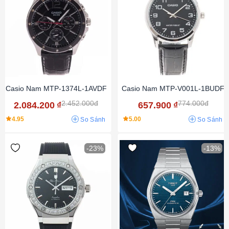
Casio Nam MTP-1374L-1AVDF
Casio Nam MTP-V001L-1BUDF
2.452.000đ
774.000đ
2.084.200
₫
657.900
₫
4.95
5.00
So Sánh
So Sánh
-23%
-13%