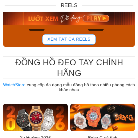
DW00100717
88W
REELS
6.859.000₫
12.485.000₫
5.830.150₫
7.950.000₫
Mua ngay
Mua ngay
764
803
XEM TẤT CẢ REELS
ĐỒNG HỒ ĐEO TAY CHÍNH
HÃNG
WatchStore
cung cấp đa dạng mẫu đồng hồ theo nhiều phong cách
khác nhau
Xu Hướng 2026
Baby-G cá tính