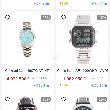
5.00
So Sánh
So Sánh
-25%
-15%
Carnival Nam 8907G-VT-XT
Casio Nam AE-1200WHD-1AVDF
5.430.000đ
1.627.000đ
4.072.500
₫
1.382.950
₫
4.94
So Sánh
So Sánh
-15%
-15%