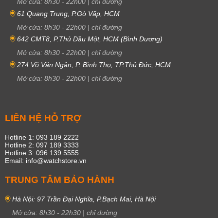
Mở cửa:
8h30
-
22h00
|
chỉ đường
61 Quang Trung, P.Gò Vấp, HCM
Mở cửa:
8h30
-
22h00
|
chỉ đường
642 CMT8, P.Thủ Dầu Một, HCM (Bình Dương)
Mở cửa:
8h30
-
22h00
|
chỉ đường
274 Võ Văn Ngân, P. Bình Thọ, TP.Thủ Đức, HCM
Mở cửa:
8h30
-
22h00
|
chỉ đường
LIÊN HỆ HỖ TRỢ
Hotline 1: 093 189 2222
Hotline 2: 097 189 3333
Hotline 3: 096 139 5555
Email: info@watchstore.vn
TRUNG TÂM BẢO HÀNH
Hà Nội: 97 Trần Đại Nghĩa, P.Bạch Mai, Hà Nội
Mở cửa:
8h30
-
22h30
|
chỉ đường