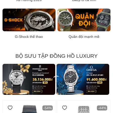
G-Shock thể thao
Quân đội mạnh mẽ
BỘ SƯU TẬP ĐỒNG HỒ LUXURY
-54%
-44%