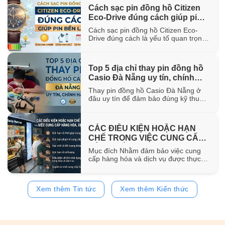
hơn 100 năm trong ngành chế tác.
Cách sạc pin đồng hồ Citizen
Trong bài viết này, WatchStore sẽ
Eco-Drive đúng cách giúp pin
giúp bạn khám phá nguồn gốc ra đời,
đặc điểm [...]
bền lâu
Cách sạc pin đồng hồ Citizen Eco-
Drive đúng cách là yếu tố quan trọng
giúp duy trì khả năng vận hành ổn
định và kéo dài tuổi thọ của pin sạc
bên trong đồng hồ. Trong bài viết này,
Top 5 địa chỉ thay pin đồng hồ
WatchStore sẽ hướng dẫn chi tiết các
Casio Đà Nẵng uy tín, chính
phương pháp sạc bằng ánh sáng mặt
trời, ánh [...]
hãng
Thay pin đồng hồ Casio Đà Nẵng ở
đâu uy tín để đảm bảo đúng kỹ thuật
và sử dụng pin chính hãng? Trong bài
viết này, WatchStore sẽ gợi ý 5 địa chỉ
thay pin Casio đáng tin cậy tại Đà
CÁC ĐIỀU KIỆN HOẶC HẠN
Nẵng, đồng thời chia sẻ quy trình
CHẾ TRONG VIỆC CUNG CẤP
thay pin và bảng giá tham [...]
HÀNG HÓA, DỊCH VỤ
Mục đích Nhằm đảm bảo việc cung
cấp hàng hóa và dịch vụ được thực
hiện đúng quy định của pháp luật,
đồng thời bảo vệ quyền và lợi ích của
khách hàng, website
Xem thêm Tin tức
Xem thêm Kiến thức
https://www.watchstore.vn công bố
các điều kiện và giới hạn áp dụng đối
với việc mua bán trên website Giới
hạn về [...]