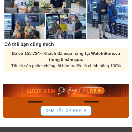
Có thể bạn cũng thích
Đã có 155,724+ Khách đã mua hàng tại WatchStore.vn
trong 5 năm qua.
Tất cả sản phẩm chúng tôi bán ra đều là chính hãng 100%
Orient Nam RA-
Casio Nam MTS-
AA0B05R19B
115D-1AVDF
9.480.000₫
2.823.000₫
8.058.000₫
2.399.550₫
Mua ngay
Mua ngay
171
98
XEM TẤT CẢ REELS