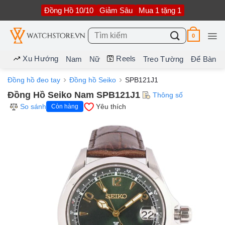
Bỏ
Đồng Hồ 10/10
Giảm Sâu
Mua 1 tặng 1
qua
nội
dung
Tìm
0
kiếm:
Xu Hướng
Reels
Nam
Nữ
Treo Tường
Để Bàn
Đồng hồ đeo tay
Đồng hồ Seiko
SPB121J1
Đồng Hồ Seiko Nam SPB121J1
Thông số
So sánh
Yêu thích
Còn hàng