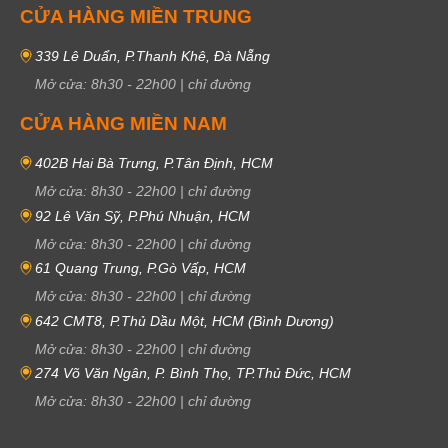
CỬA HÀNG MIỀN TRUNG
339 Lê Duẩn, P.Thanh Khê, Đà Nẵng
Mở cửa:
8h30
-
22h00
|
chỉ đường
CỬA HÀNG MIỀN NAM
402B Hai Bà Trưng, P.Tân Định, HCM
Mở cửa:
8h30
-
22h00
|
chỉ đường
92 Lê Văn Sỹ, P.Phú Nhuận, HCM
Mở cửa:
8h30
-
22h00
|
chỉ đường
61 Quang Trung, P.Gò Vấp, HCM
Mở cửa:
8h30
-
22h00
|
chỉ đường
642 CMT8, P.Thủ Dầu Một, HCM (Bình Dương)
Mở cửa:
8h30
-
22h00
|
chỉ đường
274 Võ Văn Ngân, P. Bình Thọ, TP.Thủ Đức, HCM
Mở cửa:
8h30
-
22h00
|
chỉ đường