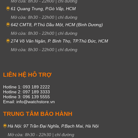
Mở cửa:
8h30
-
22h00
|
chỉ đường
61 Quang Trung, P.Gò Vấp, HCM
Mở cửa:
8h30
-
22h00
|
chỉ đường
642 CMT8, P.Thủ Dầu Một, HCM (Bình Dương)
Mở cửa:
8h30
-
22h00
|
chỉ đường
274 Võ Văn Ngân, P. Bình Thọ, TP.Thủ Đức, HCM
Mở cửa:
8h30
-
22h00
|
chỉ đường
LIÊN HỆ HỖ TRỢ
Hotline 1: 093 189 2222
Hotline 2: 097 189 3333
Hotline 3: 096 139 5555
Email: info@watchstore.vn
TRUNG TÂM BẢO HÀNH
Hà Nội: 97 Trần Đại Nghĩa, P.Bạch Mai, Hà Nội
Mở cửa:
8h30
-
22h30
|
chỉ đường