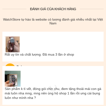
ĐÁNH GIÁ CỦA KHÁCH HÀNG
WatchStore tự hào là website có lượng đánh giá nhiều nhất tại Việt
Nam
Rất uy tín và chất lượng. Đã mua 3 lần ở shop
Đal
Sản phẩm k tì vết, đóng gói chỉn chu, đem tặng thoải mái con gà
mái luôn nha mng, mng nên ủng hộ shop 1 lần rồi ưng cái bụng
luôn như mình nha ?