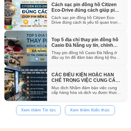
hơn 100 năm trong ngành chế tác.
Cách sạc pin đồng hồ Citizen
Trong bài viết này, WatchStore sẽ
Eco-Drive đúng cách giúp pin
giúp bạn khám phá nguồn gốc ra đời,
đặc điểm [...]
bền lâu
Cách sạc pin đồng hồ Citizen Eco-
Drive đúng cách là yếu tố quan trọng
giúp duy trì khả năng vận hành ổn
định và kéo dài tuổi thọ của pin sạc
bên trong đồng hồ. Trong bài viết này,
Top 5 địa chỉ thay pin đồng hồ
WatchStore sẽ hướng dẫn chi tiết các
Casio Đà Nẵng uy tín, chính
phương pháp sạc bằng ánh sáng mặt
trời, ánh [...]
hãng
Thay pin đồng hồ Casio Đà Nẵng ở
đâu uy tín để đảm bảo đúng kỹ thuật
và sử dụng pin chính hãng? Trong bài
viết này, WatchStore sẽ gợi ý 5 địa chỉ
thay pin Casio đáng tin cậy tại Đà
CÁC ĐIỀU KIỆN HOẶC HẠN
Nẵng, đồng thời chia sẻ quy trình
CHẾ TRONG VIỆC CUNG CẤP
thay pin và bảng giá tham [...]
HÀNG HÓA, DỊCH VỤ
Mục đích Nhằm đảm bảo việc cung
cấp hàng hóa và dịch vụ được thực
hiện đúng quy định của pháp luật,
đồng thời bảo vệ quyền và lợi ích của
khách hàng, website
Xem thêm Tin tức
Xem thêm Kiến thức
https://www.watchstore.vn công bố
các điều kiện và giới hạn áp dụng đối
với việc mua bán trên website Giới
hạn về [...]