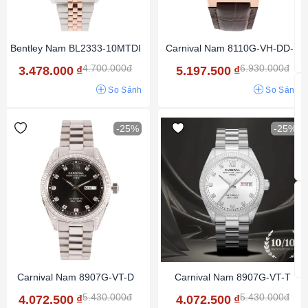
Bentley Nam BL2333-10MTDI
Carnival Nam 8110G-VH-DD-N
4.700.000đ
6.930.000đ
3.478.000
₫
5.197.500
₫
So Sánh
So Sánh
-25%
-25%
Carnival Nam 8907G-VT-D
Carnival Nam 8907G-VT-T
5.430.000đ
5.430.000đ
4.072.500
₫
4.072.500
₫