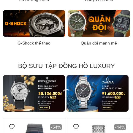
G-Shock thể thao
Quân đội mạnh mẽ
BỘ SƯU TẬP ĐỒNG HỒ LUXURY
-54%
-44%