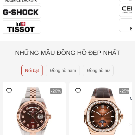
NHỮNG MẪU ĐỒNG HỒ ĐẸP NHẤT
Nổi bật
Đồng hồ nam
Đồng hồ nữ
-26%
-25%
Ca