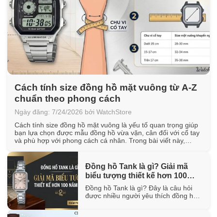
Cách tính size đồng hồ mặt vuông từ A-Z
chuẩn theo phong cách
Ngày đăng: 7/24/2026 bởi WatchStore
Cách tính size đồng hồ mặt vuông là yếu tố quan trọng giúp
bạn lựa chọn được mẫu đồng hồ vừa vặn, cân đối với cổ tay
và phù hợp với phong cách cá nhân. Trong bài viết này,
WatchStore sẽ hướng dẫn cách đo chu vi cổ tay, quy đổi kích
thước mặt vuông [...]
Đồng hồ Tank là gì? Giải mã
biểu tượng thiết kế hơn 100
năm tuổi
Đồng hồ Tank là gì? Đây là câu hỏi
được nhiều người yêu thích đồng hồ
quan tâm khi tìm hiểu về một trong
những thiết kế biểu tượng đã tồn tại