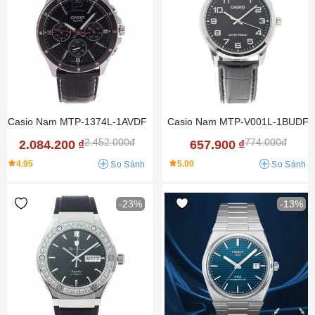
Casio Nam MTP-1374L-1AVDF
Casio Nam MTP-V001L-1BUDF
2.452.000đ
774.000đ
2.084.200
₫
657.900
₫
4.95
5.00
So Sánh
So Sánh
-23%
-13%