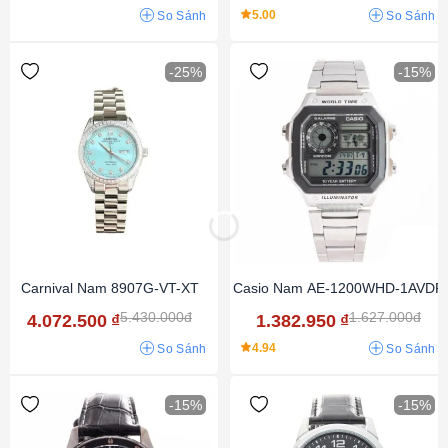
5.00
So Sánh
So Sánh
-25%
-15%
Carnival Nam 8907G-VT-XT
Casio Nam AE-1200WHD-1AVDF
5.430.000đ
1.627.000đ
4.072.500
₫
1.382.950
₫
4.94
So Sánh
So Sánh
-15%
-15%