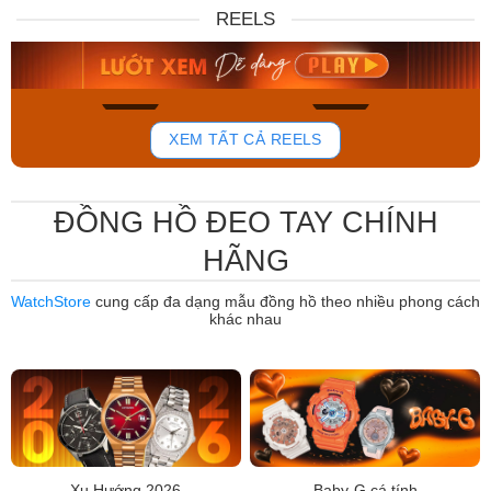
DW00100717
88W
REELS
6.859.000₫
12.485.000₫
5.830.150₫
7.950.000₫
Mua ngay
Mua ngay
768
815
XEM TẤT CẢ REELS
ĐỒNG HỒ ĐEO TAY CHÍNH
HÃNG
WatchStore
cung cấp đa dạng mẫu đồng hồ theo nhiều phong cách
khác nhau
Xu Hướng 2026
Baby-G cá tính