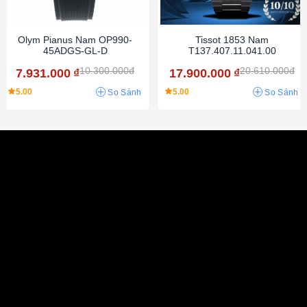
Olym Pianus Nam OP990-
Tissot 1853 Nam
45ADGS-GL-D
T137.407.11.041.00
10.300.000đ
20.610.000đ
7.931.000
₫
17.900.000
₫
5.00
5.00
So Sánh
So Sánh