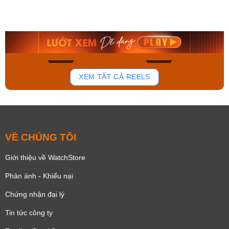
Orient Nam RA-
Casio Nam MTS-
AA0B05R19B
115D-1AVDF
9.480.000₫
2.823.000₫
8.058.000₫
2.399.550₫
Mua ngay
Mua ngay
178
102
XEM TẤT CẢ REELS
VỀ CHÚNG TÔI
Giới thiệu về WatchStore
Phản ánh - Khiếu nại
Chứng nhận đại lý
Tin tức công ty