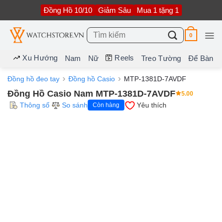
Bỏ
Đồng Hồ 10/10
Giảm Sâu
Mua 1 tặng 1
qua
nội
dung
Tìm
0
kiếm:
Xu Hướng
Reels
Nam
Nữ
Treo Tường
Để Bàn
Đồng hồ đeo tay
Đồng hồ Casio
MTP-1381D-7AVDF
Đồng Hồ Casio Nam MTP-1381D-7AVDF
5.00
Thông số
So sánh
Yêu thích
Còn hàng