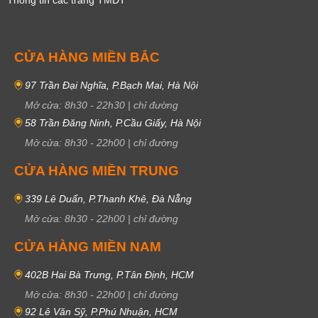
Thông tin các trang TMĐT
CỬA HÀNG MIỀN BẮC
97 Trần Đại Nghĩa, P.Bạch Mai, Hà Nội
Mở cửa:
8h30
-
22h30
|
chỉ đường
58 Trần Đăng Ninh, P.Cầu Giấy, Hà Nội
Mở cửa:
8h30
-
22h00
|
chỉ đường
CỬA HÀNG MIỀN TRUNG
339 Lê Duẩn, P.Thanh Khê, Đà Nẵng
Mở cửa:
8h30
-
22h00
|
chỉ đường
CỬA HÀNG MIỀN NAM
402B Hai Bà Trưng, P.Tân Định, HCM
Mở cửa:
8h30
-
22h00
|
chỉ đường
92 Lê Văn Sỹ, P.Phú Nhuận, HCM