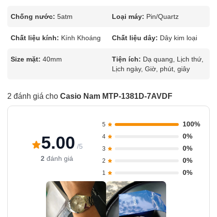
Chống nước:
5atm
Loại máy:
Pin/Quartz
Chất liệu kính:
Kính Khoáng
Chất liệu dây:
Dây kim loại
Size mặt:
40mm
Tiện ích:
Dạ quang, Lịch thứ,
Lịch ngày, Giờ, phút, giây
2 đánh giá cho
Casio Nam MTP-1381D-7AVDF
100%
5
0%
5.00
4
/5
0%
3
2
đánh giá
0%
2
0%
1