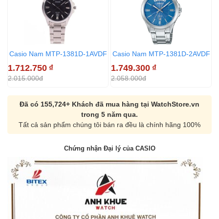
Casio Nam MTP-1381D-1AVDF
Casio Nam MTP-1381D-2AVDF
1.712.750
₫
1.749.300
₫
1
2.015.000đ
2.058.000đ
2
Đã có 155,724+ Khách đã mua hàng tại WatchStore.vn
trong 5 năm qua.
Tất cả sản phẩm chúng tôi bán ra đều là chính hãng 100%
Chứng nhận Đại lý của CASIO