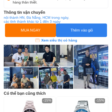
hàng thân thiết.
Thông tin vận chuyển
nội thành HN, Đà Nẵng, HCM trong ngày,
các tỉnh thành khác từ 1 đến 3 ngày
MUA NGAY
Thêm vào giỏ
Xem siêu thị có hàng
Có thể bạn cũng thích
-15%
-15%