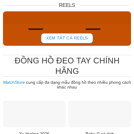
Nữ DW00100717
NJ0151-88W
REELS
6.859.000₫
12.485.000₫
5.830.150₫
7.950.000₫
Mua ngay
Mua ngay
760
802
XEM TẤT CẢ REELS
ĐỒNG HỒ ĐEO TAY CHÍNH
HÃNG
WatchStore
cung cấp đa dạng mẫu đồng hồ theo nhiều phong cách
khác nhau
Xu Hướng 2026
Baby-G cá tính