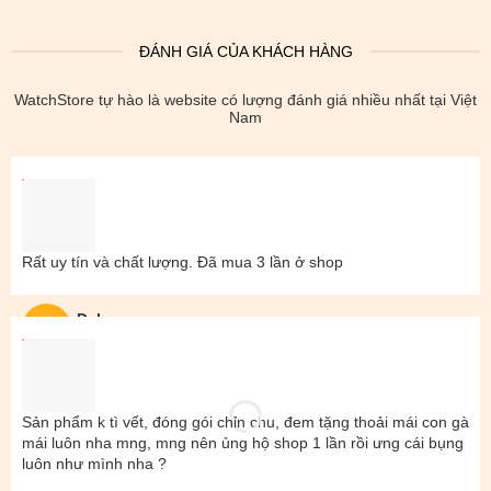
ĐÁNH GIÁ CỦA KHÁCH HÀNG
WatchStore tự hào là website có lượng đánh giá nhiều nhất tại Việt
Nam
Rất uy tín và chất lượng. Đã mua 3 lần ở shop
Đal
Sản phẩm k tì vết, đóng gói chỉn chu, đem tặng thoải mái con gà
mái luôn nha mng, mng nên ủng hộ shop 1 lần rồi ưng cái bụng
luôn như mình nha ?