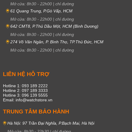
Mở cửa:
8h30
-
22h00
|
chỉ đường
61 Quang Trung, P.Gò Vấp, HCM
Mở cửa:
8h30
-
22h00
|
chỉ đường
642 CMT8, P.Thủ Dầu Một, HCM (Bình Dương)
Mở cửa:
8h30
-
22h00
|
chỉ đường
274 Võ Văn Ngân, P. Bình Thọ, TP.Thủ Đức, HCM
Mở cửa:
8h30
-
22h00
|
chỉ đường
LIÊN HỆ HỖ TRỢ
Hotline 1: 093 189 2222
Hotline 2: 097 189 3333
Hotline 3: 096 139 5555
Email: info@watchstore.vn
TRUNG TÂM BẢO HÀNH
Hà Nội: 97 Trần Đại Nghĩa, P.Bạch Mai, Hà Nội
Mở cửa:
8h30
-
22h30
|
chỉ đường