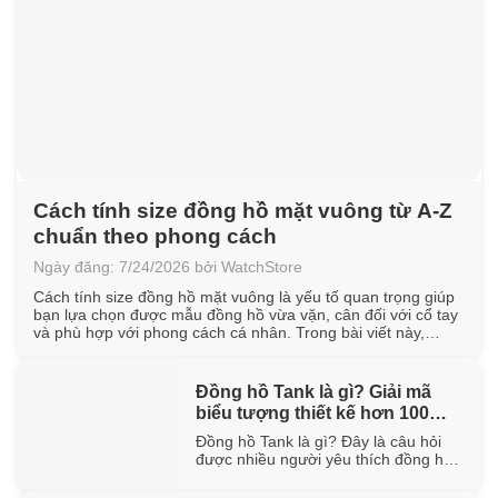
Cách tính size đồng hồ mặt vuông từ A-Z
chuẩn theo phong cách
Ngày đăng: 7/24/2026 bởi WatchStore
Cách tính size đồng hồ mặt vuông là yếu tố quan trọng giúp
bạn lựa chọn được mẫu đồng hồ vừa vặn, cân đối với cổ tay
và phù hợp với phong cách cá nhân. Trong bài viết này,
WatchStore sẽ hướng dẫn cách đo chu vi cổ tay, quy đổi kích
thước mặt vuông [...]
Đồng hồ Tank là gì? Giải mã
biểu tượng thiết kế hơn 100
năm tuổi
Đồng hồ Tank là gì? Đây là câu hỏi
được nhiều người yêu thích đồng hồ
quan tâm khi tìm hiểu về một trong
những thiết kế biểu tượng đã tồn tại