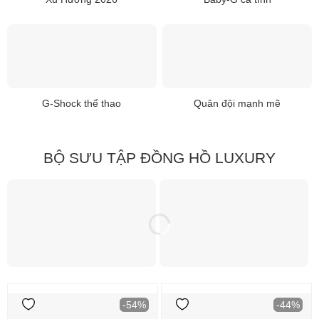
G-Shock thể thao
Quân đội mạnh mẽ
BỘ SƯU TẬP ĐỒNG HỒ LUXURY
-54%
-44%