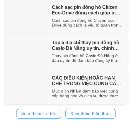
hơn 100 năm trong ngành chế tác.
Cách sạc pin đồng hồ Citizen
Trong bài viết này, WatchStore sẽ
Eco-Drive đúng cách giúp pin
giúp bạn khám phá nguồn gốc ra đời,
đặc điểm [...]
bền lâu
Cách sạc pin đồng hồ Citizen Eco-
Drive đúng cách là yếu tố quan trọng
giúp duy trì khả năng vận hành ổn
định và kéo dài tuổi thọ của pin sạc
bên trong đồng hồ. Trong bài viết này,
Top 5 địa chỉ thay pin đồng hồ
WatchStore sẽ hướng dẫn chi tiết các
Casio Đà Nẵng uy tín, chính
phương pháp sạc bằng ánh sáng mặt
trời, ánh [...]
hãng
Thay pin đồng hồ Casio Đà Nẵng ở
đâu uy tín để đảm bảo đúng kỹ thuật
và sử dụng pin chính hãng? Trong bài
viết này, WatchStore sẽ gợi ý 5 địa chỉ
thay pin Casio đáng tin cậy tại Đà
CÁC ĐIỀU KIỆN HOẶC HẠN
Nẵng, đồng thời chia sẻ quy trình
CHẾ TRONG VIỆC CUNG CẤP
thay pin và bảng giá tham [...]
HÀNG HÓA, DỊCH VỤ
Mục đích Nhằm đảm bảo việc cung
cấp hàng hóa và dịch vụ được thực
hiện đúng quy định của pháp luật,
đồng thời bảo vệ quyền và lợi ích của
khách hàng, website
Xem thêm Tin tức
Xem thêm Kiến thức
https://www.watchstore.vn công bố
các điều kiện và giới hạn áp dụng đối
với việc mua bán trên website Giới
hạn về [...]