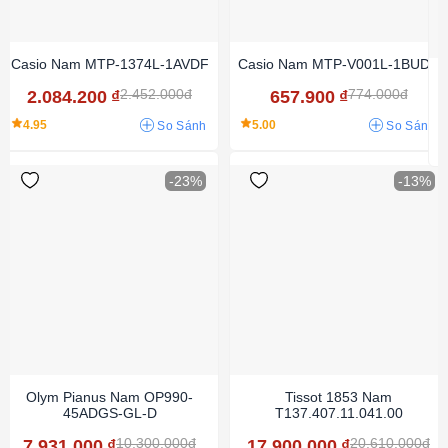
Casio Nam MTP-1374L-1AVDF
Casio Nam MTP-V001L-1BUDF
2.452.000đ
774.000đ
2.084.200
₫
657.900
₫
4.95
5.00
So Sánh
So Sánh
-23%
-13%
Olym Pianus Nam OP990-
Tissot 1853 Nam
45ADGS-GL-D
T137.407.11.041.00
10.300.000đ
20.610.000đ
7.931.000
₫
17.900.000
₫