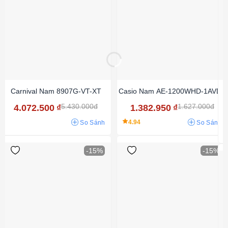
Carnival Nam 8907G-VT-XT
Casio Nam AE-1200WHD-1AVDF
5.430.000đ
1.627.000đ
4.072.500
₫
1.382.950
₫
4.94
So Sánh
So Sánh
-15%
-15%