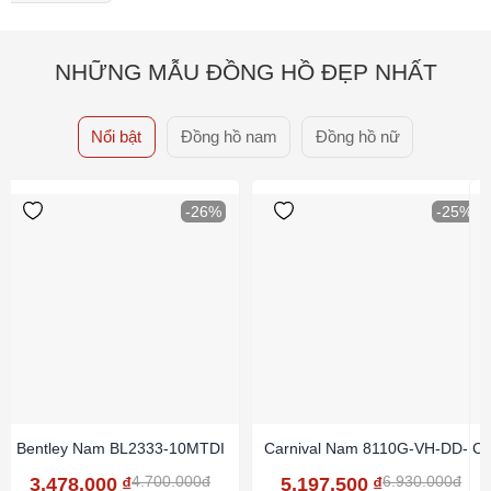
NHỮNG MẪU ĐỒNG HỒ ĐẸP NHẤT
Nổi bật
Đồng hồ nam
Đồng hồ nữ
-26%
-25%
Bentley Nam BL2333-10MTDI
Carnival Nam 8110G-VH-DD-N
Ca
4.700.000đ
6.930.000đ
3.478.000
₫
5.197.500
₫