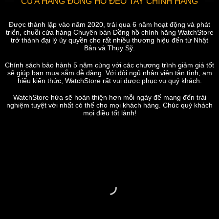
CỬA HÀNG ĐỒNG HỒ ĐEO TAY CHÍNH HÃNG
Được thành lập vào năm 2020, trải qua 6 năm hoạt động và phát
triển, chuỗi cửa hàng Chuyên bán Đồng hồ chính hãng WatchStore
trở thành đại lý ủy quyền cho rất nhiều thương hiệu đến từ Nhật
Bản và Thụy Sỹ.
Chính sách bảo hành 5 năm cùng với các chương trình giảm giá tốt
sẽ giúp bạn mua sắm dễ dàng. Với đội ngũ nhân viên tận tình, am
hiểu kiến thức, WatchStore rất vui được phục vụ quý khách.
WatchStore hứa sẽ hoàn thiện hơn mỗi ngày để mang đến trải
nghiệm tuyệt vời nhất có thể cho mọi khách hàng. Chúc quý khách
mọi điều tốt lành!