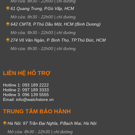
Mở cửa:
8h30
-
22h00
|
chỉ đường
61 Quang Trung, P.Gò Vấp, HCM
Mở cửa:
8h30
-
22h00
|
chỉ đường
642 CMT8, P.Thủ Dầu Một, HCM (Bình Dương)
Mở cửa:
8h30
-
22h00
|
chỉ đường
274 Võ Văn Ngân, P. Bình Thọ, TP.Thủ Đức, HCM
Mở cửa:
8h30
-
22h00
|
chỉ đường
LIÊN HỆ HỖ TRỢ
Hotline 1: 093 189 2222
Hotline 2: 097 189 3333
Hotline 3: 096 139 5555
Email: info@watchstore.vn
TRUNG TÂM BẢO HÀNH
Hà Nội: 97 Trần Đại Nghĩa, P.Bạch Mai, Hà Nội
Mở cửa:
8h30
-
22h30
|
chỉ đường