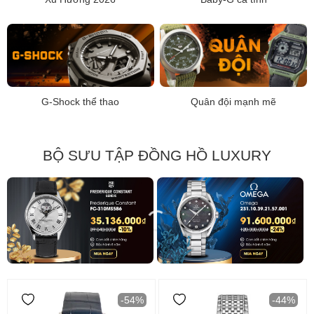
G-Shock thể thao
Quân đội mạnh mẽ
BỘ SƯU TẬP ĐỒNG HỒ LUXURY
-54%
-44%