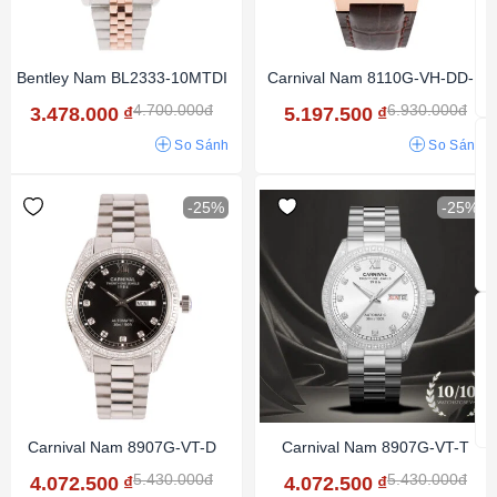
Bentley Nam BL2333-10MTDI
Carnival Nam 8110G-VH-DD-N
4.700.000đ
6.930.000đ
3.478.000
₫
5.197.500
₫
So Sánh
So Sánh
-25%
-25%
Carnival Nam 8907G-VT-D
Carnival Nam 8907G-VT-T
5.430.000đ
5.430.000đ
4.072.500
₫
4.072.500
₫