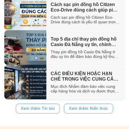
hơn 100 năm trong ngành chế tác.
Cách sạc pin đồng hồ Citizen
Trong bài viết này, WatchStore sẽ
Eco-Drive đúng cách giúp pin
giúp bạn khám phá nguồn gốc ra đời,
đặc điểm [...]
bền lâu
Cách sạc pin đồng hồ Citizen Eco-
Drive đúng cách là yếu tố quan trọng
giúp duy trì khả năng vận hành ổn
định và kéo dài tuổi thọ của pin sạc
bên trong đồng hồ. Trong bài viết này,
Top 5 địa chỉ thay pin đồng hồ
WatchStore sẽ hướng dẫn chi tiết các
Casio Đà Nẵng uy tín, chính
phương pháp sạc bằng ánh sáng mặt
trời, ánh [...]
hãng
Thay pin đồng hồ Casio Đà Nẵng ở
đâu uy tín để đảm bảo đúng kỹ thuật
và sử dụng pin chính hãng? Trong bài
viết này, WatchStore sẽ gợi ý 5 địa chỉ
thay pin Casio đáng tin cậy tại Đà
CÁC ĐIỀU KIỆN HOẶC HẠN
Nẵng, đồng thời chia sẻ quy trình
CHẾ TRONG VIỆC CUNG CẤP
thay pin và bảng giá tham [...]
HÀNG HÓA, DỊCH VỤ
Mục đích Nhằm đảm bảo việc cung
cấp hàng hóa và dịch vụ được thực
hiện đúng quy định của pháp luật,
đồng thời bảo vệ quyền và lợi ích của
khách hàng, website
Xem thêm Tin tức
Xem thêm Kiến thức
https://www.watchstore.vn công bố
các điều kiện và giới hạn áp dụng đối
với việc mua bán trên website Giới
hạn về [...]