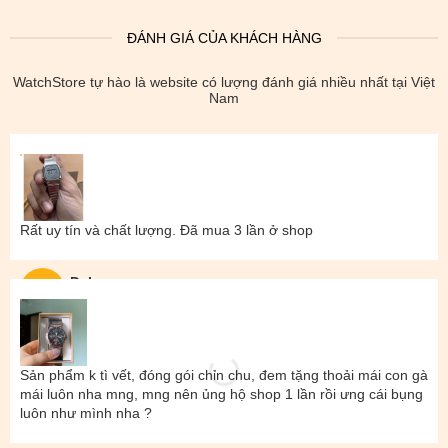
ĐÁNH GIÁ CỦA KHÁCH HÀNG
WatchStore tự hào là website có lượng đánh giá nhiều nhất tại Việt
Nam
Rất uy tín và chất lượng. Đã mua 3 lần ở shop
Đal
Sản phẩm k tì vết, đóng gói chỉn chu, đem tặng thoải mái con gà
mái luôn nha mng, mng nên ủng hộ shop 1 lần rồi ưng cái bụng
luôn như mình nha ?