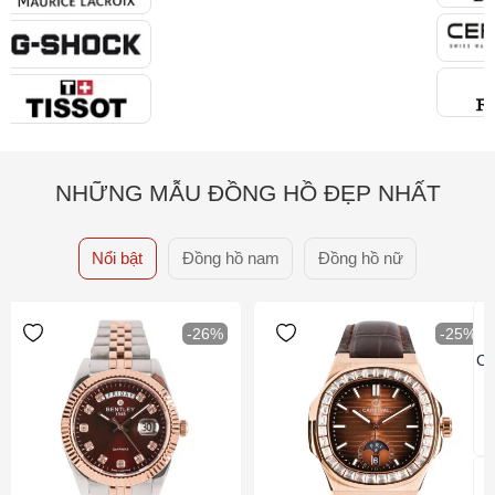
NHỮNG MẪU ĐỒNG HỒ ĐẸP NHẤT
Nổi bật
Đồng hồ nam
Đồng hồ nữ
-26%
-25%
Ca