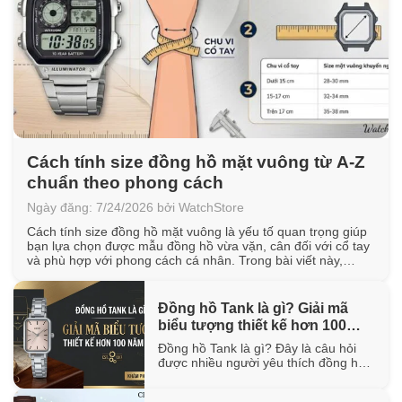
Cách tính size đồng hồ mặt vuông từ A-Z
chuẩn theo phong cách
Ngày đăng: 7/24/2026 bởi WatchStore
Cách tính size đồng hồ mặt vuông là yếu tố quan trọng giúp
bạn lựa chọn được mẫu đồng hồ vừa vặn, cân đối với cổ tay
và phù hợp với phong cách cá nhân. Trong bài viết này,
WatchStore sẽ hướng dẫn cách đo chu vi cổ tay, quy đổi kích
thước mặt vuông [...]
Đồng hồ Tank là gì? Giải mã
biểu tượng thiết kế hơn 100
năm tuổi
Đồng hồ Tank là gì? Đây là câu hỏi
được nhiều người yêu thích đồng hồ
quan tâm khi tìm hiểu về một trong
những thiết kế biểu tượng đã tồn tại