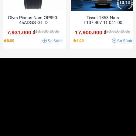
Olym Pianus Nam OP990-
Tissot 1853 Nam
45ADGS-GL-D
T137.407.11.041.00
10.300.000đ
20.610.000đ
7.931.000
₫
17.900.000
₫
5.00
5.00
So Sánh
So Sánh