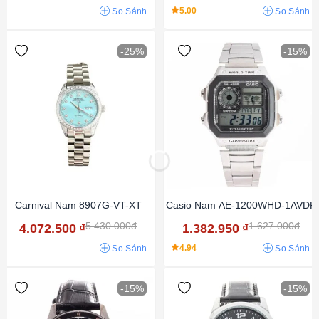
5.00
So Sánh
So Sánh
-25%
-15%
Carnival Nam 8907G-VT-XT
Casio Nam AE-1200WHD-1AVDF
5.430.000đ
1.627.000đ
4.072.500
₫
1.382.950
₫
4.94
So Sánh
So Sánh
-15%
-15%