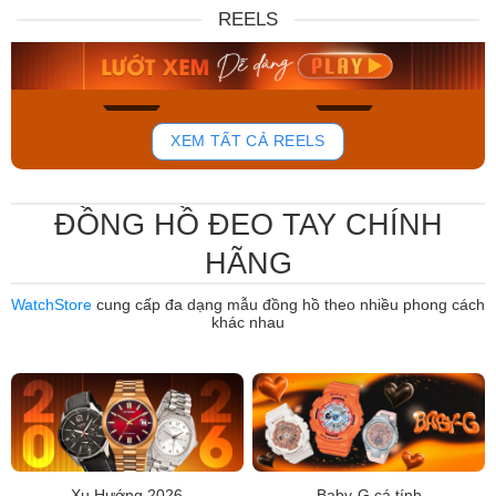
DW00100717
88W
REELS
6.859.000₫
12.485.000₫
5.830.150₫
7.950.000₫
Mua ngay
Mua ngay
764
805
XEM TẤT CẢ REELS
ĐỒNG HỒ ĐEO TAY CHÍNH
HÃNG
WatchStore
cung cấp đa dạng mẫu đồng hồ theo nhiều phong cách
khác nhau
Xu Hướng 2026
Baby-G cá tính