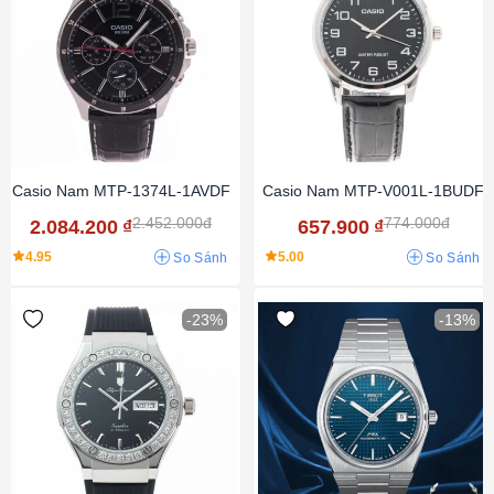
Casio Nam MTP-1374L-1AVDF
Casio Nam MTP-V001L-1BUDF
2.452.000đ
774.000đ
2.084.200
₫
657.900
₫
4.95
5.00
So Sánh
So Sánh
-23%
-13%