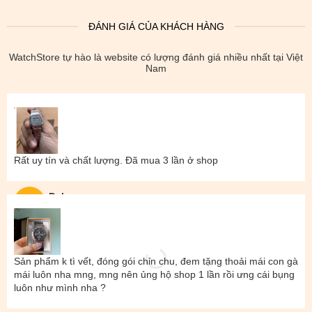
ĐÁNH GIÁ CỦA KHÁCH HÀNG
WatchStore tự hào là website có lượng đánh giá nhiều nhất tại Việt
Nam
Rất uy tín và chất lượng. Đã mua 3 lần ở shop
Đal
Sản phẩm k tì vết, đóng gói chỉn chu, đem tặng thoải mái con gà
mái luôn nha mng, mng nên ủng hộ shop 1 lần rồi ưng cái bụng
luôn như mình nha ?