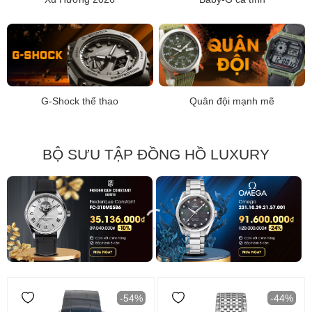
G-Shock thể thao
Quân đội mạnh mẽ
BỘ SƯU TẬP ĐỒNG HỒ LUXURY
-54%
-44%