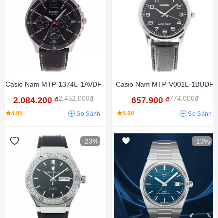
Casio Nam MTP-1374L-1AVDF
Casio Nam MTP-V001L-1BUDF
2.452.000đ
774.000đ
2.084.200
₫
657.900
₫
4.95
5.00
So Sánh
So Sánh
-23%
-13%