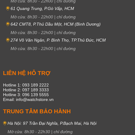
Mở cửa:
8h30
-
22h00
|
chỉ đường
61 Quang Trung, P.Gò Vấp, HCM
Mở cửa:
8h30
-
22h00
|
chỉ đường
642 CMT8, P.Thủ Dầu Một, HCM (Bình Dương)
Mở cửa:
8h30
-
22h00
|
chỉ đường
274 Võ Văn Ngân, P. Bình Thọ, TP.Thủ Đức, HCM
Mở cửa:
8h30
-
22h00
|
chỉ đường
LIÊN HỆ HỖ TRỢ
Hotline 1: 093 189 2222
Hotline 2: 097 189 3333
Hotline 3: 096 139 5555
Email: info@watchstore.vn
TRUNG TÂM BẢO HÀNH
Hà Nội: 97 Trần Đại Nghĩa, P.Bạch Mai, Hà Nội
Mở cửa:
8h30
-
22h30
|
chỉ đường