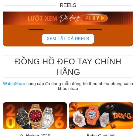
DW00100717
88W
REELS
6.859.000₫
12.485.000₫
5.830.150₫
7.950.000₫
Mua ngay
Mua ngay
766
808
XEM TẤT CẢ REELS
ĐỒNG HỒ ĐEO TAY CHÍNH
HÃNG
WatchStore
cung cấp đa dạng mẫu đồng hồ theo nhiều phong cách
khác nhau
Xu Hướng 2026
Baby-G cá tính