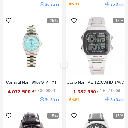
5.00
So Sánh
So Sánh
-25%
-15%
Carnival Nam 8907G-VT-XT
Casio Nam AE-1200WHD-1AVDF
5.430.000đ
1.627.000đ
4.072.500
₫
1.382.950
₫
4.94
So Sánh
So Sánh
-15%
-15%