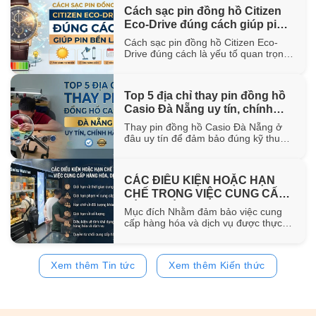
hơn 100 năm trong ngành chế tác.
Cách sạc pin đồng hồ Citizen
Trong bài viết này, WatchStore sẽ
Eco-Drive đúng cách giúp pin
giúp bạn khám phá nguồn gốc ra đời,
đặc điểm [...]
bền lâu
Cách sạc pin đồng hồ Citizen Eco-
Drive đúng cách là yếu tố quan trọng
giúp duy trì khả năng vận hành ổn
định và kéo dài tuổi thọ của pin sạc
bên trong đồng hồ. Trong bài viết này,
Top 5 địa chỉ thay pin đồng hồ
WatchStore sẽ hướng dẫn chi tiết các
Casio Đà Nẵng uy tín, chính
phương pháp sạc bằng ánh sáng mặt
trời, ánh [...]
hãng
Thay pin đồng hồ Casio Đà Nẵng ở
đâu uy tín để đảm bảo đúng kỹ thuật
và sử dụng pin chính hãng? Trong bài
viết này, WatchStore sẽ gợi ý 5 địa chỉ
thay pin Casio đáng tin cậy tại Đà
CÁC ĐIỀU KIỆN HOẶC HẠN
Nẵng, đồng thời chia sẻ quy trình
CHẾ TRONG VIỆC CUNG CẤP
thay pin và bảng giá tham [...]
HÀNG HÓA, DỊCH VỤ
Mục đích Nhằm đảm bảo việc cung
cấp hàng hóa và dịch vụ được thực
hiện đúng quy định của pháp luật,
đồng thời bảo vệ quyền và lợi ích của
khách hàng, website
Xem thêm Tin tức
Xem thêm Kiến thức
https://www.watchstore.vn công bố
các điều kiện và giới hạn áp dụng đối
với việc mua bán trên website Giới
hạn về [...]