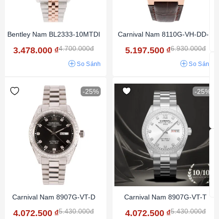
Bentley Nam BL2333-10MTDI
Carnival Nam 8110G-VH-DD-N
4.700.000đ
6.930.000đ
3.478.000
₫
5.197.500
₫
So Sánh
So Sánh
-25%
-25%
Carnival Nam 8907G-VT-D
Carnival Nam 8907G-VT-T
5.430.000đ
5.430.000đ
4.072.500
₫
4.072.500
₫