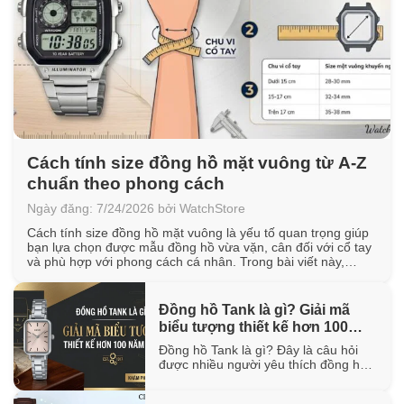
Cách tính size đồng hồ mặt vuông từ A-Z
chuẩn theo phong cách
Ngày đăng: 7/24/2026 bởi WatchStore
Cách tính size đồng hồ mặt vuông là yếu tố quan trọng giúp
bạn lựa chọn được mẫu đồng hồ vừa vặn, cân đối với cổ tay
và phù hợp với phong cách cá nhân. Trong bài viết này,
WatchStore sẽ hướng dẫn cách đo chu vi cổ tay, quy đổi kích
thước mặt vuông [...]
Đồng hồ Tank là gì? Giải mã
biểu tượng thiết kế hơn 100
năm tuổi
Đồng hồ Tank là gì? Đây là câu hỏi
được nhiều người yêu thích đồng hồ
quan tâm khi tìm hiểu về một trong
những thiết kế biểu tượng đã tồn tại