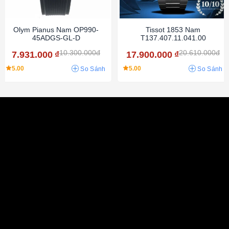
Olym Pianus Nam OP990-
Tissot 1853 Nam
45ADGS-GL-D
T137.407.11.041.00
10.300.000đ
20.610.000đ
7.931.000
₫
17.900.000
₫
5.00
5.00
So Sánh
So Sánh