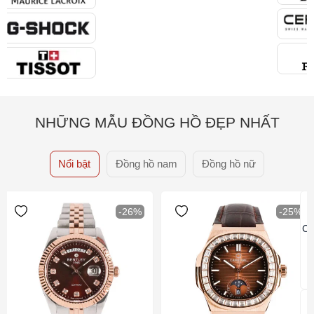
NHỮNG MẪU ĐỒNG HỒ ĐẸP NHẤT
Nổi bật
Đồng hồ nam
Đồng hồ nữ
-26%
-25%
Ca