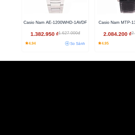
Casio Nam AE-1200WHD-1AVDF
Casio Nam MTP-1
1.627.000đ
2
1.382.950
₫
2.084.200
₫
4.94
4.95
So Sánh