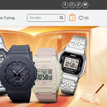
Tìm
eo Tường
(
0
)
1
kiếm: