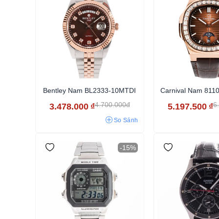
Bentley Nam BL2333-10MTDI
Carnival Nam 81
4.700.000đ
6
3.478.000
₫
5.197.500
₫
So Sánh
-15%