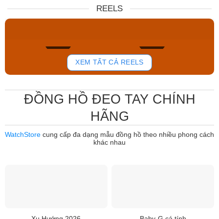
Nữ DW00100717
NJ0151-88W
REELS
6.859.000₫
12.485.000₫
5.830.150₫
7.950.000₫
Mua ngay
Mua ngay
763
803
XEM TẤT CẢ REELS
ĐỒNG HỒ ĐEO TAY CHÍNH
HÃNG
WatchStore
cung cấp đa dạng mẫu đồng hồ theo nhiều phong cách
khác nhau
Xu Hướng 2026
Baby-G cá tính