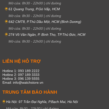
Mở cửa:
8h30
-
22h00
|
chỉ đường
61 Quang Trung, P.Gò Vấp, HCM
Mở cửa:
8h30
-
22h00
|
chỉ đường
642 CMT8, P.Thủ Dầu Một, HCM (Bình Dương)
Mở cửa:
8h30
-
22h00
|
chỉ đường
274 Võ Văn Ngân, P. Bình Thọ, TP.Thủ Đức, HCM
Mở cửa:
8h30
-
22h00
|
chỉ đường
LIÊN HỆ HỖ TRỢ
Hotline 1: 093 189 2222
Hotline 2: 097 189 3333
Hotline 3: 096 139 5555
Email: info@watchstore.vn
TRUNG TÂM BẢO HÀNH
Hà Nội: 97 Trần Đại Nghĩa, P.Bạch Mai, Hà Nội
Mở cửa:
8h30
-
22h30
|
chỉ đường