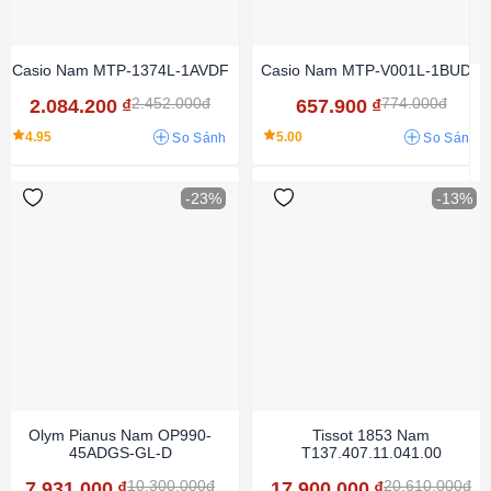
Casio Nam MTP-1374L-1AVDF
Casio Nam MTP-V001L-1BUDF
2.452.000đ
774.000đ
2.084.200
₫
657.900
₫
4.95
5.00
So Sánh
So Sánh
-23%
-13%
Olym Pianus Nam OP990-
Tissot 1853 Nam
45ADGS-GL-D
T137.407.11.041.00
10.300.000đ
20.610.000đ
7.931.000
₫
17.900.000
₫