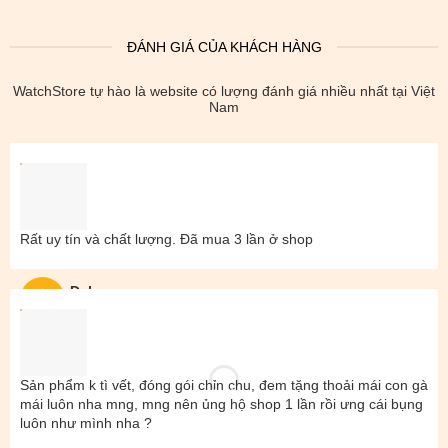
ĐÁNH GIÁ CỦA KHÁCH HÀNG
WatchStore tự hào là website có lượng đánh giá nhiều nhất tại Việt
Nam
Rất uy tín và chất lượng. Đã mua 3 lần ở shop
Đal
Sản phẩm k tì vết, đóng gói chỉn chu, đem tặng thoải mái con gà
mái luôn nha mng, mng nên ủng hộ shop 1 lần rồi ưng cái bụng
luôn như mình nha ?