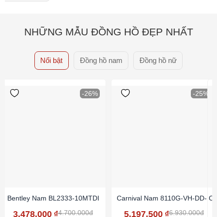
NHỮNG MẪU ĐỒNG HỒ ĐẸP NHẤT
Nổi bật
Đồng hồ nam
Đồng hồ nữ
-26%
-25%
Bentley Nam BL2333-10MTDI
Carnival Nam 8110G-VH-DD-N
Ca
4.700.000đ
6.930.000đ
3.478.000
₫
5.197.500
₫