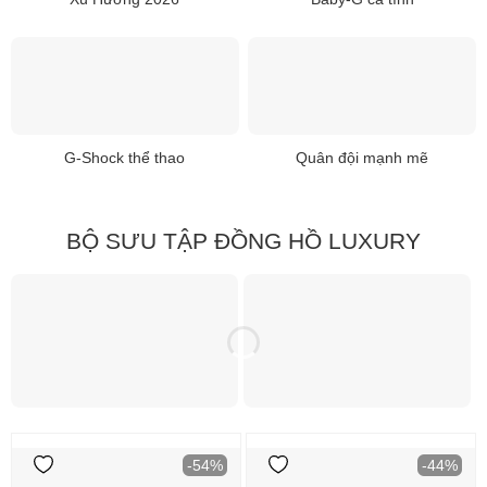
G-Shock thể thao
Quân đội mạnh mẽ
BỘ SƯU TẬP ĐỒNG HỒ LUXURY
-54%
-44%