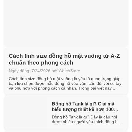
Cách tính size đồng hồ mặt vuông từ A-Z
chuẩn theo phong cách
Ngày đăng: 7/24/2026 bởi WatchStore
Cách tính size đồng hồ mặt vuông là yếu tố quan trọng giúp
bạn lựa chọn được mẫu đồng hồ vừa vặn, cân đối với cổ tay
và phù hợp với phong cách cá nhân. Trong bài viết này,
WatchStore sẽ hướng dẫn cách đo chu vi cổ tay, quy đổi kích
thước mặt vuông [...]
Đồng hồ Tank là gì? Giải mã
biểu tượng thiết kế hơn 100
năm tuổi
Đồng hồ Tank là gì? Đây là câu hỏi
được nhiều người yêu thích đồng hồ
quan tâm khi tìm hiểu về một trong
những thiết kế biểu tượng đã tồn tại