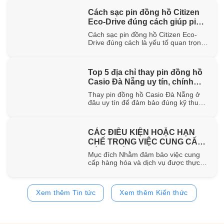
hơn 100 năm trong ngành chế tác.
Cách sạc pin đồng hồ Citizen
Trong bài viết này, WatchStore sẽ
Eco-Drive đúng cách giúp pin
giúp bạn khám phá nguồn gốc ra đời,
đặc điểm [...]
bền lâu
Cách sạc pin đồng hồ Citizen Eco-
Drive đúng cách là yếu tố quan trọng
giúp duy trì khả năng vận hành ổn
định và kéo dài tuổi thọ của pin sạc
bên trong đồng hồ. Trong bài viết này,
Top 5 địa chỉ thay pin đồng hồ
WatchStore sẽ hướng dẫn chi tiết các
Casio Đà Nẵng uy tín, chính
phương pháp sạc bằng ánh sáng mặt
trời, ánh [...]
hãng
Thay pin đồng hồ Casio Đà Nẵng ở
đâu uy tín để đảm bảo đúng kỹ thuật
và sử dụng pin chính hãng? Trong bài
viết này, WatchStore sẽ gợi ý 5 địa chỉ
thay pin Casio đáng tin cậy tại Đà
CÁC ĐIỀU KIỆN HOẶC HẠN
Nẵng, đồng thời chia sẻ quy trình
CHẾ TRONG VIỆC CUNG CẤP
thay pin và bảng giá tham [...]
HÀNG HÓA, DỊCH VỤ
Mục đích Nhằm đảm bảo việc cung
cấp hàng hóa và dịch vụ được thực
hiện đúng quy định của pháp luật,
đồng thời bảo vệ quyền và lợi ích của
khách hàng, website
Xem thêm Tin tức
Xem thêm Kiến thức
https://www.watchstore.vn công bố
các điều kiện và giới hạn áp dụng đối
với việc mua bán trên website Giới
hạn về [...]