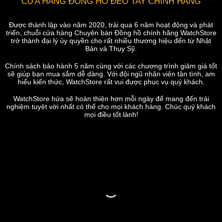
CỬA HÀNG ĐỒNG HỒ ĐEO TAY CHÍNH HÃNG
Được thành lập vào năm 2020, trải qua 6 năm hoạt động và phát
triển, chuỗi cửa hàng Chuyên bán Đồng hồ chính hãng WatchStore
trở thành đại lý ủy quyền cho rất nhiều thương hiệu đến từ Nhật
Bản và Thụy Sỹ.
Chính sách bảo hành 5 năm cùng với các chương trình giảm giá tốt
sẽ giúp bạn mua sắm dễ dàng. Với đội ngũ nhân viên tận tình, am
hiểu kiến thức, WatchStore rất vui được phục vụ quý khách.
WatchStore hứa sẽ hoàn thiện hơn mỗi ngày để mang đến trải
nghiệm tuyệt vời nhất có thể cho mọi khách hàng. Chúc quý khách
mọi điều tốt lành!