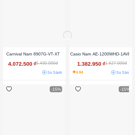
Carnival Nam 8907G-VT-XT
Casio Nam AE-1200WHD-1AVDF
5.430.000đ
1.627.000đ
4.072.500
₫
1.382.950
₫
4.94
So Sánh
So Sánh
-15%
-15%