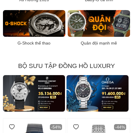
G-Shock thể thao
Quân đội mạnh mẽ
BỘ SƯU TẬP ĐỒNG HỒ LUXURY
-54%
-44%