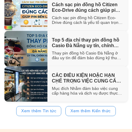
hơn 100 năm trong ngành chế tác.
Cách sạc pin đồng hồ Citizen
Trong bài viết này, WatchStore sẽ
Eco-Drive đúng cách giúp pin
giúp bạn khám phá nguồn gốc ra đời,
đặc điểm [...]
bền lâu
Cách sạc pin đồng hồ Citizen Eco-
Drive đúng cách là yếu tố quan trọng
giúp duy trì khả năng vận hành ổn
định và kéo dài tuổi thọ của pin sạc
bên trong đồng hồ. Trong bài viết này,
Top 5 địa chỉ thay pin đồng hồ
WatchStore sẽ hướng dẫn chi tiết các
Casio Đà Nẵng uy tín, chính
phương pháp sạc bằng ánh sáng mặt
trời, ánh [...]
hãng
Thay pin đồng hồ Casio Đà Nẵng ở
đâu uy tín để đảm bảo đúng kỹ thuật
và sử dụng pin chính hãng? Trong bài
viết này, WatchStore sẽ gợi ý 5 địa chỉ
thay pin Casio đáng tin cậy tại Đà
CÁC ĐIỀU KIỆN HOẶC HẠN
Nẵng, đồng thời chia sẻ quy trình
CHẾ TRONG VIỆC CUNG CẤP
thay pin và bảng giá tham [...]
HÀNG HÓA, DỊCH VỤ
Mục đích Nhằm đảm bảo việc cung
cấp hàng hóa và dịch vụ được thực
hiện đúng quy định của pháp luật,
đồng thời bảo vệ quyền và lợi ích của
khách hàng, website
Xem thêm Tin tức
Xem thêm Kiến thức
https://www.watchstore.vn công bố
các điều kiện và giới hạn áp dụng đối
với việc mua bán trên website Giới
hạn về [...]