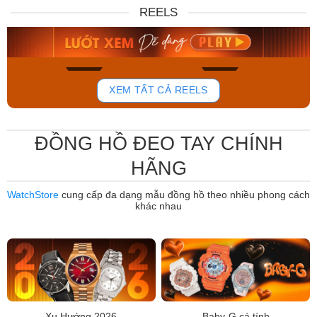
DW00100717
88W
REELS
6.859.000₫
12.485.000₫
5.830.150₫
7.950.000₫
Mua ngay
Mua ngay
767
810
XEM TẤT CẢ REELS
ĐỒNG HỒ ĐEO TAY CHÍNH
HÃNG
WatchStore
cung cấp đa dạng mẫu đồng hồ theo nhiều phong cách
khác nhau
Xu Hướng 2026
Baby-G cá tính