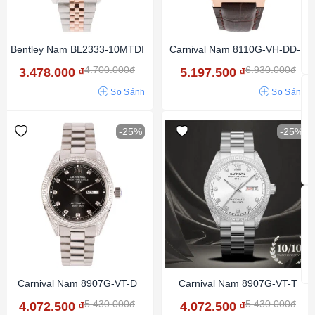
Bentley Nam BL2333-10MTDI
Carnival Nam 8110G-VH-DD-N
4.700.000đ
6.930.000đ
3.478.000
₫
5.197.500
₫
So Sánh
So Sánh
-25%
-25%
Carnival Nam 8907G-VT-D
Carnival Nam 8907G-VT-T
5.430.000đ
5.430.000đ
4.072.500
₫
4.072.500
₫