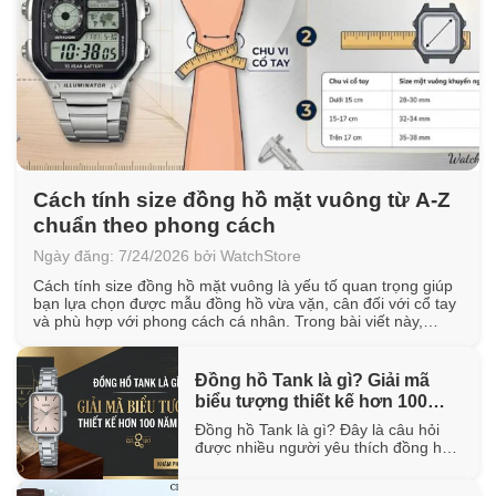
Cách tính size đồng hồ mặt vuông từ A-Z
chuẩn theo phong cách
Ngày đăng: 7/24/2026 bởi WatchStore
Cách tính size đồng hồ mặt vuông là yếu tố quan trọng giúp
bạn lựa chọn được mẫu đồng hồ vừa vặn, cân đối với cổ tay
và phù hợp với phong cách cá nhân. Trong bài viết này,
WatchStore sẽ hướng dẫn cách đo chu vi cổ tay, quy đổi kích
thước mặt vuông [...]
Đồng hồ Tank là gì? Giải mã
biểu tượng thiết kế hơn 100
năm tuổi
Đồng hồ Tank là gì? Đây là câu hỏi
được nhiều người yêu thích đồng hồ
quan tâm khi tìm hiểu về một trong
những thiết kế biểu tượng đã tồn tại