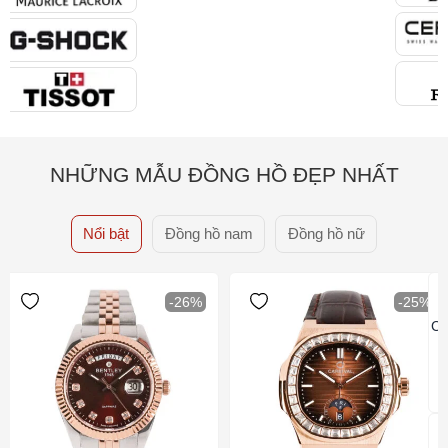
NHỮNG MẪU ĐỒNG HỒ ĐẸP NHẤT
Nổi bật
Đồng hồ nam
Đồng hồ nữ
-26%
-25%
Ca