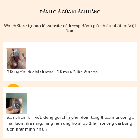
ĐÁNH GIÁ CỦA KHÁCH HÀNG
WatchStore tự hào là website có lượng đánh giá nhiều nhất tại Việt
Nam
Rất uy tín và chất lượng. Đã mua 3 lần ở shop
Đal
Sản phẩm k tì vết, đóng gói chỉn chu, đem tặng thoải mái con gà
mái luôn nha mng, mng nên ủng hộ shop 1 lần rồi ưng cái bụng
luôn như mình nha ?