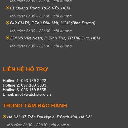
Mở cửa:
8h30
-
22h00
|
chỉ đường
61 Quang Trung, P.Gò Vấp, HCM
Mở cửa:
8h30
-
22h00
|
chỉ đường
642 CMT8, P.Thủ Dầu Một, HCM (Bình Dương)
Mở cửa:
8h30
-
22h00
|
chỉ đường
274 Võ Văn Ngân, P. Bình Thọ, TP.Thủ Đức, HCM
Mở cửa:
8h30
-
22h00
|
chỉ đường
LIÊN HỆ HỖ TRỢ
Hotline 1: 093 189 2222
Hotline 2: 097 189 3333
Hotline 3: 096 139 5555
Email: info@watchstore.vn
TRUNG TÂM BẢO HÀNH
Hà Nội: 97 Trần Đại Nghĩa, P.Bạch Mai, Hà Nội
Mở cửa:
8h30
-
22h30
|
chỉ đường