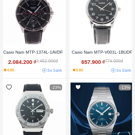
Casio Nam MTP-1374L-1AVDF
Casio Nam MTP-V001L-1BUDF
2.452.000đ
774.000đ
2.084.200
₫
657.900
₫
4.95
5.00
So Sánh
So Sánh
-23%
-13%