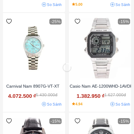
5.00
So Sánh
So Sánh
-25%
-15%
Carnival Nam 8907G-VT-XT
Casio Nam AE-1200WHD-1AVDF
5.430.000đ
1.627.000đ
4.072.500
₫
1.382.950
₫
4.94
So Sánh
So Sánh
-15%
-15%