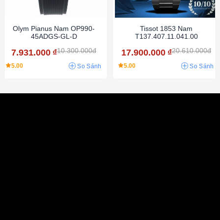
Olym Pianus Nam OP990-
Tissot 1853 Nam
45ADGS-GL-D
T137.407.11.041.00
10.300.000đ
20.610.000đ
7.931.000
₫
17.900.000
₫
5.00
5.00
So Sánh
So Sánh