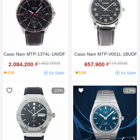
Casio Nam MTP-1374L-1AVDF
Casio Nam MTP-V001L-1BUDF
2.452.000đ
774.000đ
2.084.200
₫
657.900
₫
4.95
5.00
So Sánh
So Sánh
-23%
-13%