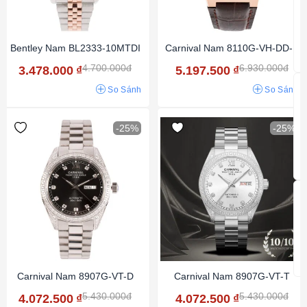
Bentley Nam BL2333-10MTDI
Carnival Nam 8110G-VH-DD-N
4.700.000đ
6.930.000đ
3.478.000
₫
5.197.500
₫
So Sánh
So Sánh
-25%
-25%
Carnival Nam 8907G-VT-D
Carnival Nam 8907G-VT-T
5.430.000đ
5.430.000đ
4.072.500
₫
4.072.500
₫