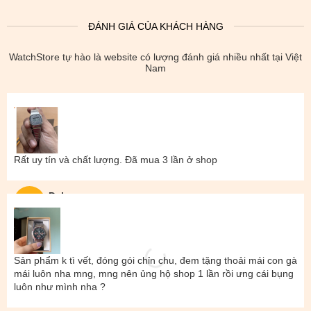
ĐÁNH GIÁ CỦA KHÁCH HÀNG
WatchStore tự hào là website có lượng đánh giá nhiều nhất tại Việt
Nam
Rất uy tín và chất lượng. Đã mua 3 lần ở shop
Đal
Sản phẩm k tì vết, đóng gói chỉn chu, đem tặng thoải mái con gà
mái luôn nha mng, mng nên ủng hộ shop 1 lần rồi ưng cái bụng
luôn như mình nha ?