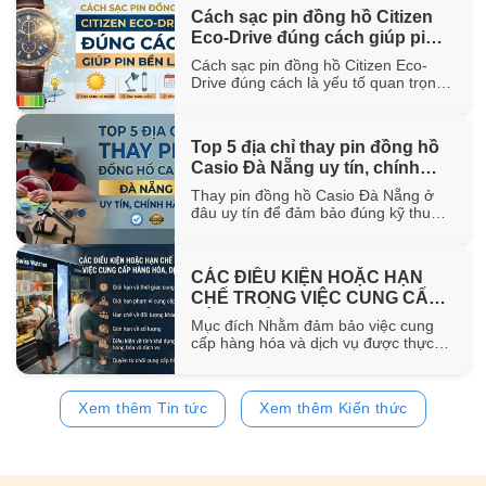
hơn 100 năm trong ngành chế tác.
Cách sạc pin đồng hồ Citizen
Trong bài viết này, WatchStore sẽ
Eco-Drive đúng cách giúp pin
giúp bạn khám phá nguồn gốc ra đời,
đặc điểm [...]
bền lâu
Cách sạc pin đồng hồ Citizen Eco-
Drive đúng cách là yếu tố quan trọng
giúp duy trì khả năng vận hành ổn
định và kéo dài tuổi thọ của pin sạc
bên trong đồng hồ. Trong bài viết này,
Top 5 địa chỉ thay pin đồng hồ
WatchStore sẽ hướng dẫn chi tiết các
Casio Đà Nẵng uy tín, chính
phương pháp sạc bằng ánh sáng mặt
trời, ánh [...]
hãng
Thay pin đồng hồ Casio Đà Nẵng ở
đâu uy tín để đảm bảo đúng kỹ thuật
và sử dụng pin chính hãng? Trong bài
viết này, WatchStore sẽ gợi ý 5 địa chỉ
thay pin Casio đáng tin cậy tại Đà
CÁC ĐIỀU KIỆN HOẶC HẠN
Nẵng, đồng thời chia sẻ quy trình
CHẾ TRONG VIỆC CUNG CẤP
thay pin và bảng giá tham [...]
HÀNG HÓA, DỊCH VỤ
Mục đích Nhằm đảm bảo việc cung
cấp hàng hóa và dịch vụ được thực
hiện đúng quy định của pháp luật,
đồng thời bảo vệ quyền và lợi ích của
khách hàng, website
Xem thêm Tin tức
Xem thêm Kiến thức
https://www.watchstore.vn công bố
các điều kiện và giới hạn áp dụng đối
với việc mua bán trên website Giới
hạn về [...]