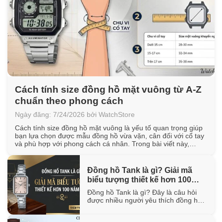
Cách tính size đồng hồ mặt vuông từ A-Z
chuẩn theo phong cách
Ngày đăng: 7/24/2026 bởi WatchStore
Cách tính size đồng hồ mặt vuông là yếu tố quan trọng giúp
bạn lựa chọn được mẫu đồng hồ vừa vặn, cân đối với cổ tay
và phù hợp với phong cách cá nhân. Trong bài viết này,
WatchStore sẽ hướng dẫn cách đo chu vi cổ tay, quy đổi kích
thước mặt vuông [...]
Đồng hồ Tank là gì? Giải mã
biểu tượng thiết kế hơn 100
năm tuổi
Đồng hồ Tank là gì? Đây là câu hỏi
được nhiều người yêu thích đồng hồ
quan tâm khi tìm hiểu về một trong
những thiết kế biểu tượng đã tồn tại