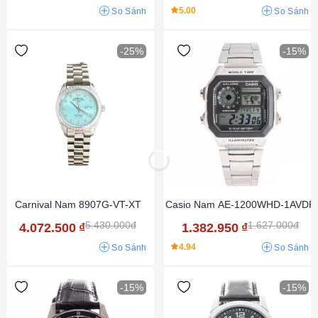
5.00
So Sánh
So Sánh
-25%
-15%
Carnival Nam 8907G-VT-XT
Casio Nam AE-1200WHD-1AVDF
5.430.000đ
1.627.000đ
4.072.500
₫
1.382.950
₫
4.94
So Sánh
So Sánh
-15%
-15%