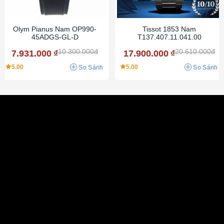
Olym Pianus Nam OP990-
Tissot 1853 Nam
45ADGS-GL-D
T137.407.11.041.00
10.300.000đ
20.610.000đ
7.931.000
₫
17.900.000
₫
5.00
5.00
So Sánh
So Sánh