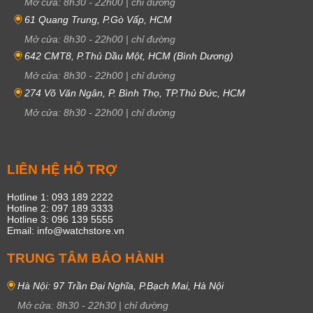
Mở cửa:
8h30
-
22h00
|
chỉ đường
61 Quang Trung, P.Gò Vấp, HCM
Mở cửa:
8h30
-
22h00
|
chỉ đường
642 CMT8, P.Thủ Dầu Một, HCM (Bình Dương)
Mở cửa:
8h30
-
22h00
|
chỉ đường
274 Võ Văn Ngân, P. Bình Thọ, TP.Thủ Đức, HCM
Mở cửa:
8h30
-
22h00
|
chỉ đường
LIÊN HỆ HỖ TRỢ
Hotline 1: 093 189 2222
Hotline 2: 097 189 3333
Hotline 3: 096 139 5555
Email: info@watchstore.vn
TRUNG TÂM BẢO HÀNH
Hà Nội: 97 Trần Đại Nghĩa, P.Bạch Mai, Hà Nội
Mở cửa:
8h30
-
22h30
|
chỉ đường