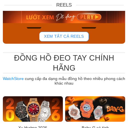
DW00100717
88W
REELS
6.859.000₫
12.485.000₫
5.830.150₫
7.950.000₫
Mua ngay
Mua ngay
764
804
XEM TẤT CẢ REELS
ĐỒNG HỒ ĐEO TAY CHÍNH
HÃNG
WatchStore
cung cấp đa dạng mẫu đồng hồ theo nhiều phong cách
khác nhau
Xu Hướng 2026
Baby-G cá tính