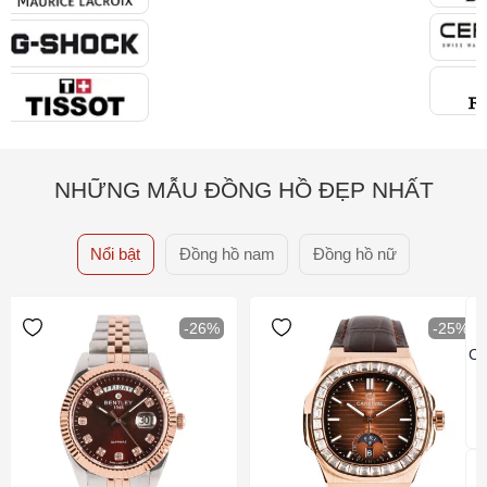
NHỮNG MẪU ĐỒNG HỒ ĐẸP NHẤT
Nổi bật
Đồng hồ nam
Đồng hồ nữ
-26%
-25%
Ca