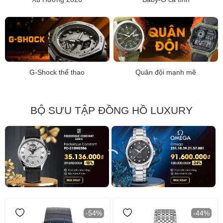
G-Shock thể thao
Quân đội mạnh mẽ
BỘ SƯU TẬP ĐỒNG HỒ LUXURY
-54%
-44%