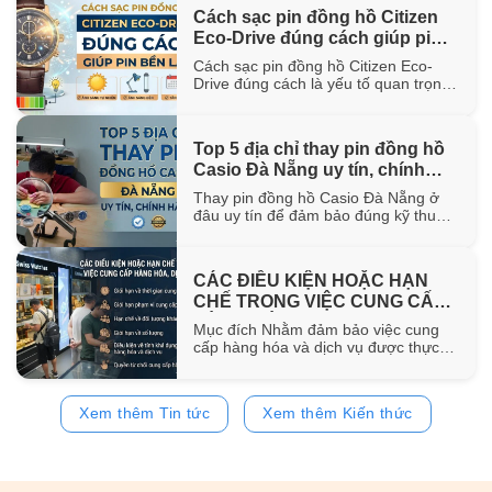
hơn 100 năm trong ngành chế tác.
Cách sạc pin đồng hồ Citizen
Trong bài viết này, WatchStore sẽ
Eco-Drive đúng cách giúp pin
giúp bạn khám phá nguồn gốc ra đời,
đặc điểm [...]
bền lâu
Cách sạc pin đồng hồ Citizen Eco-
Drive đúng cách là yếu tố quan trọng
giúp duy trì khả năng vận hành ổn
định và kéo dài tuổi thọ của pin sạc
bên trong đồng hồ. Trong bài viết này,
Top 5 địa chỉ thay pin đồng hồ
WatchStore sẽ hướng dẫn chi tiết các
Casio Đà Nẵng uy tín, chính
phương pháp sạc bằng ánh sáng mặt
trời, ánh [...]
hãng
Thay pin đồng hồ Casio Đà Nẵng ở
đâu uy tín để đảm bảo đúng kỹ thuật
và sử dụng pin chính hãng? Trong bài
viết này, WatchStore sẽ gợi ý 5 địa chỉ
thay pin Casio đáng tin cậy tại Đà
CÁC ĐIỀU KIỆN HOẶC HẠN
Nẵng, đồng thời chia sẻ quy trình
CHẾ TRONG VIỆC CUNG CẤP
thay pin và bảng giá tham [...]
HÀNG HÓA, DỊCH VỤ
Mục đích Nhằm đảm bảo việc cung
cấp hàng hóa và dịch vụ được thực
hiện đúng quy định của pháp luật,
đồng thời bảo vệ quyền và lợi ích của
khách hàng, website
Xem thêm Tin tức
Xem thêm Kiến thức
https://www.watchstore.vn công bố
các điều kiện và giới hạn áp dụng đối
với việc mua bán trên website Giới
hạn về [...]