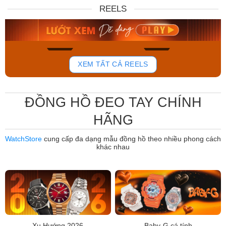
DW00100717
88W
REELS
6.859.000₫
12.485.000₫
5.830.150₫
7.950.000₫
Mua ngay
Mua ngay
765
807
XEM TẤT CẢ REELS
ĐỒNG HỒ ĐEO TAY CHÍNH
HÃNG
WatchStore
cung cấp đa dạng mẫu đồng hồ theo nhiều phong cách
khác nhau
Xu Hướng 2026
Baby-G cá tính