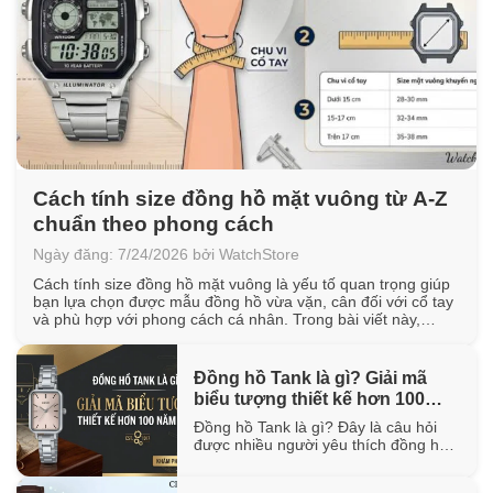
Cách tính size đồng hồ mặt vuông từ A-Z
chuẩn theo phong cách
Ngày đăng: 7/24/2026 bởi WatchStore
Cách tính size đồng hồ mặt vuông là yếu tố quan trọng giúp
bạn lựa chọn được mẫu đồng hồ vừa vặn, cân đối với cổ tay
và phù hợp với phong cách cá nhân. Trong bài viết này,
WatchStore sẽ hướng dẫn cách đo chu vi cổ tay, quy đổi kích
thước mặt vuông [...]
Đồng hồ Tank là gì? Giải mã
biểu tượng thiết kế hơn 100
năm tuổi
Đồng hồ Tank là gì? Đây là câu hỏi
được nhiều người yêu thích đồng hồ
quan tâm khi tìm hiểu về một trong
những thiết kế biểu tượng đã tồn tại