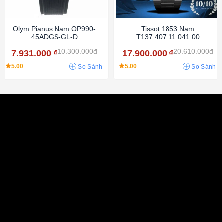
Olym Pianus Nam OP990-
Tissot 1853 Nam
45ADGS-GL-D
T137.407.11.041.00
10.300.000đ
20.610.000đ
7.931.000
₫
17.900.000
₫
5.00
5.00
So Sánh
So Sánh