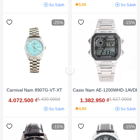
5.00
So Sánh
So Sánh
-25%
-15%
Carnival Nam 8907G-VT-XT
Casio Nam AE-1200WHD-1AVDF
5.430.000đ
1.627.000đ
4.072.500
₫
1.382.950
₫
4.94
So Sánh
So Sánh
-15%
-15%