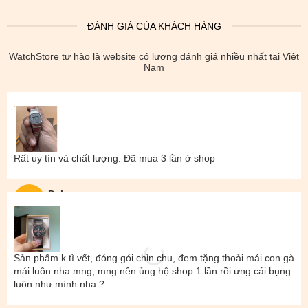
ĐÁNH GIÁ CỦA KHÁCH HÀNG
WatchStore tự hào là website có lượng đánh giá nhiều nhất tại Việt
Nam
Rất uy tín và chất lượng. Đã mua 3 lần ở shop
Đal
Sản phẩm k tì vết, đóng gói chỉn chu, đem tặng thoải mái con gà
mái luôn nha mng, mng nên ủng hộ shop 1 lần rồi ưng cái bụng
luôn như mình nha ?