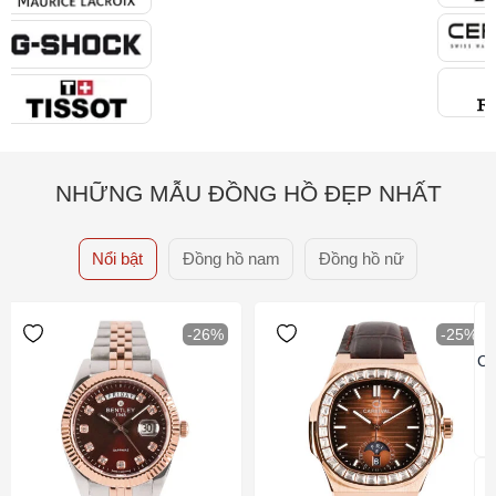
NHỮNG MẪU ĐỒNG HỒ ĐẸP NHẤT
Nổi bật
Đồng hồ nam
Đồng hồ nữ
-26%
-25%
Ca