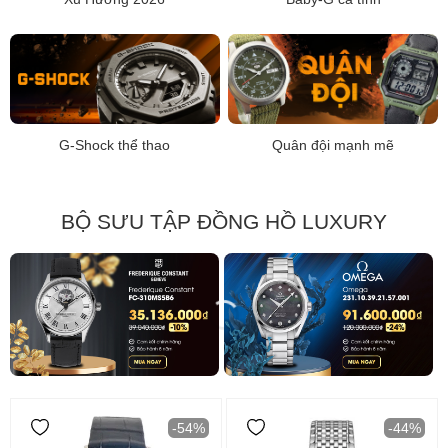
G-Shock thể thao
Quân đội mạnh mẽ
BỘ SƯU TẬP ĐỒNG HỒ LUXURY
-54%
-44%