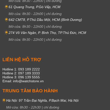
Mở cửa:
8h30
-
22h00
|
chỉ đường
61 Quang Trung, P.Gò Vấp, HCM
Mở cửa:
8h30
-
22h00
|
chỉ đường
642 CMT8, P.Thủ Dầu Một, HCM (Bình Dương)
Mở cửa:
8h30
-
22h00
|
chỉ đường
274 Võ Văn Ngân, P. Bình Thọ, TP.Thủ Đức, HCM
Mở cửa:
8h30
-
22h00
|
chỉ đường
LIÊN HỆ HỖ TRỢ
Hotline 1: 093 189 2222
Hotline 2: 097 189 3333
Hotline 3: 096 139 5555
Email: info@watchstore.vn
TRUNG TÂM BẢO HÀNH
Hà Nội: 97 Trần Đại Nghĩa, P.Bạch Mai, Hà Nội
Mở cửa:
8h30
-
22h30
|
chỉ đường