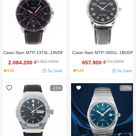
Casio Nam MTP-1374L-1AVDF
Casio Nam MTP-V001L-1BUDF
2.452.000đ
774.000đ
2.084.200
₫
657.900
₫
4.95
5.00
So Sánh
So Sánh
-23%
-13%