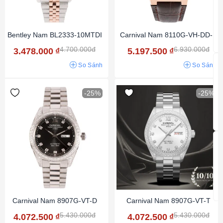
Bentley Nam BL2333-10MTDI
Carnival Nam 8110G-VH-DD-N
4.700.000đ
6.930.000đ
3.478.000
₫
5.197.500
₫
So Sánh
So Sánh
-25%
-25%
Carnival Nam 8907G-VT-D
Carnival Nam 8907G-VT-T
5.430.000đ
5.430.000đ
4.072.500
₫
4.072.500
₫