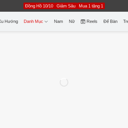
Đồng Hồ 10/10
Giảm Sâu
Mua 1 tặng 1
Xu Hướng
Danh Mục
Nam
Nữ
Reels
Để Bàn
Tr