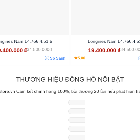
ngines Nam L4.766.4.51.6
Longines Nam L4.766.4.5
34.500.000đ
34.500.0
9.400.000
₫
19.400.000
₫
5.00
So Sánh
THƯƠNG HIỆU ĐỒNG HỒ NỔI BẬT
tore.vn Cam kết chính hãng 100%, bồi thường 20 lần nếu phát hiện h