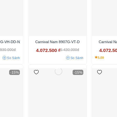
10G-VH-DD-N
Carnival Nam 8907G-VT-D
Carnival 
.930.000đ
5.430.000đ
4.072.500
₫
4.072.5
5.00
So Sánh
So Sánh
-15%
-15%