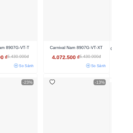
Nam 8907G-VT-T
Carnival Nam 8907G-VT-XT
Carnival 
5.430.000đ
5.430.000đ
00
₫
4.072.500
₫
5.197
So Sánh
So Sánh
-23%
-13%