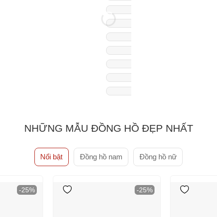
NHỮNG MẪU ĐỒNG HỒ ĐẸP NHẤT
Nổi bật
Đồng hồ nam
Đồng hồ nữ
-25%
-25%