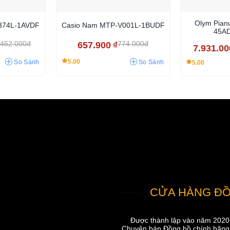
Olym Pian
374L-1AVDF
Casio Nam MTP-V001L-1BUDF
45A
.452.000đ
774.000đ
657.900
₫
7.931.00
5.00
So Sánh
So Sánh
5.00
CỬA HÀNG ĐỒ
Được thành lập vào năm 2020, 
Chuyên bán Đồng hồ chính hãng W