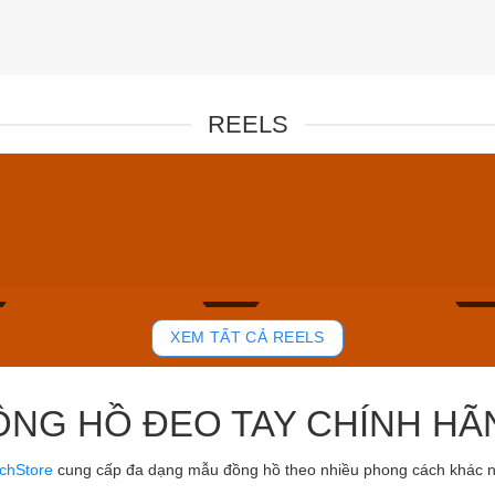
REELS
Nam NJ0151-
Carnival Nữ 8160L-
Carniva
VH-N
CH-T
0₫
3.600.000₫
4.280.0
00₫
2.700.000₫
3.210.
ay
Mua ngay
Mua 
802
811
XEM TẤT CẢ REELS
ỒNG HỒ ĐEO TAY CHÍNH HÃ
chStore
cung cấp đa dạng mẫu đồng hồ theo nhiều phong cách khác 