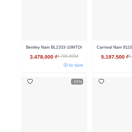
Bentley Nam BL2333-10MTDI
Carnival Nam 81
4.700.000đ
6
3.478.000
₫
5.197.500
₫
So Sánh
-15%