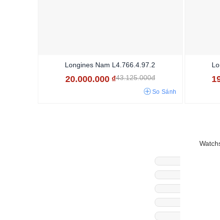
Longines Nam L4.766.4.97.2
Lo
43.125.000đ
20.000.000
₫
1
So Sánh
Watchs