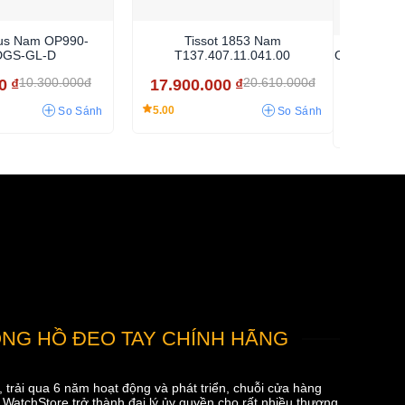
us Nam OP990-
Tissot 1853 Nam
DGS-GL-D
T137.407.11.041.00
Orient Nam
A
10.300.000đ
20.610.000đ
0
₫
17.900.000
₫
9.273.
5.00
So Sánh
So Sánh
4.92
NG HỒ ĐEO TAY CHÍNH HÃNG
trải qua 6 năm hoạt động và phát triển, chuỗi cửa hàng
atchStore trở thành đại lý ủy quyền cho rất nhiều thương