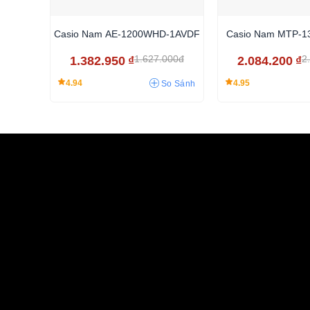
Casio Nam AE-1200WHD-1AVDF
Casio Nam MTP-1
1.627.000đ
2
1.382.950
₫
2.084.200
₫
4.94
4.95
So Sánh