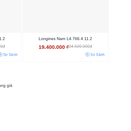
1.2
Longines Nam L4.766.4.11.2
L
00đ
34.500.000đ
19.400.000
₫
1
So Sánh
So Sánh
àng giả