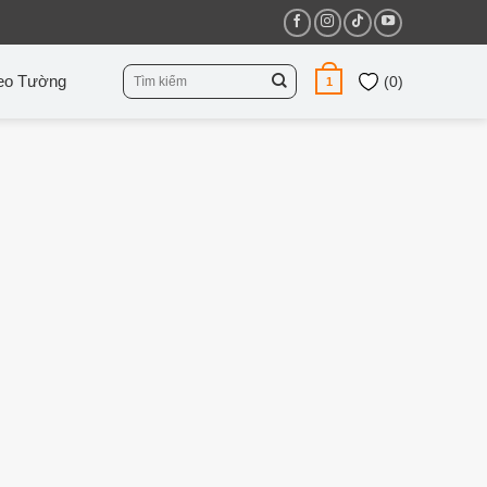
Tìm
eo Tường
(
0
)
1
kiếm: