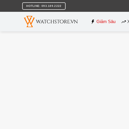
Bỏ
HOTLINE: 093.189.2222
qua
nội
dung
Giảm Sâu