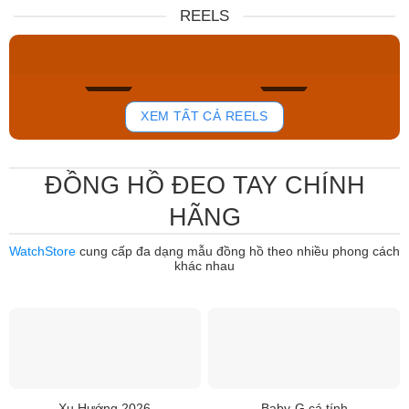
Nữ DW00100717
NJ0151-88W
REELS
6.859.000₫
12.485.000₫
5.830.150₫
7.950.000₫
Mua ngay
Mua ngay
758
800
XEM TẤT CẢ REELS
ĐỒNG HỒ ĐEO TAY CHÍNH
HÃNG
WatchStore
cung cấp đa dạng mẫu đồng hồ theo nhiều phong cách
khác nhau
Xu Hướng 2026
Baby-G cá tính