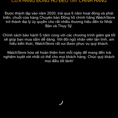
CỬA HÀNG ĐỒNG HỒ ĐEO TAY CHÍNH HÃNG
Được thành lập vào năm 2020, trải qua 6 năm hoạt động và phát
triển, chuỗi cửa hàng Chuyên bán Đồng hồ chính hãng WatchStore
trở thành đại lý ủy quyền cho rất nhiều thương hiệu đến từ Nhật
Bản và Thụy Sỹ.
Chính sách bảo hành 5 năm cùng với các chương trình giảm giá tốt
sẽ giúp bạn mua sắm dễ dàng. Với đội ngũ nhân viên tận tình, am
hiểu kiến thức, WatchStore rất vui được phục vụ quý khách.
WatchStore hứa sẽ hoàn thiện hơn mỗi ngày để mang đến trải
nghiệm tuyệt vời nhất có thể cho mọi khách hàng. Chúc quý khách
mọi điều tốt lành!