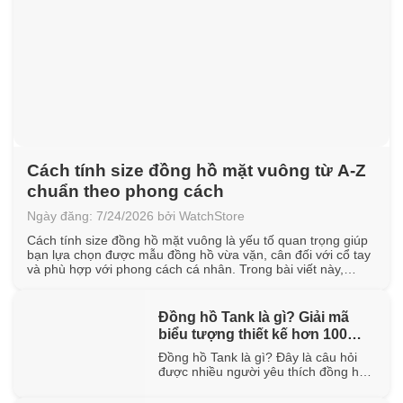
Cách tính size đồng hồ mặt vuông từ A-Z
chuẩn theo phong cách
Ngày đăng: 7/24/2026 bởi WatchStore
Cách tính size đồng hồ mặt vuông là yếu tố quan trọng giúp
bạn lựa chọn được mẫu đồng hồ vừa vặn, cân đối với cổ tay
và phù hợp với phong cách cá nhân. Trong bài viết này,
WatchStore sẽ hướng dẫn cách đo chu vi cổ tay, quy đổi kích
thước mặt vuông [...]
Đồng hồ Tank là gì? Giải mã
biểu tượng thiết kế hơn 100
năm tuổi
Đồng hồ Tank là gì? Đây là câu hỏi
được nhiều người yêu thích đồng hồ
quan tâm khi tìm hiểu về một trong
những thiết kế biểu tượng đã tồn tại