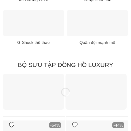
G-Shock thể thao
Quân đội mạnh mẽ
BỘ SƯU TẬP ĐỒNG HỒ LUXURY
-54%
-44%