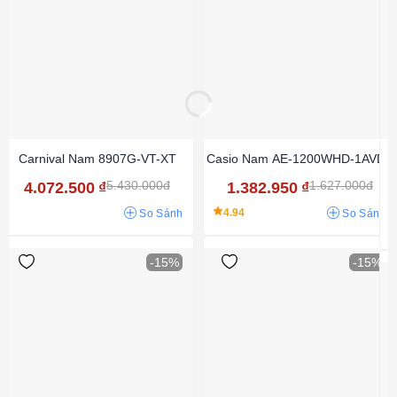
Carnival Nam 8907G-VT-XT
Casio Nam AE-1200WHD-1AVDF
5.430.000đ
1.627.000đ
4.072.500
₫
1.382.950
₫
4.94
So Sánh
So Sánh
-15%
-15%