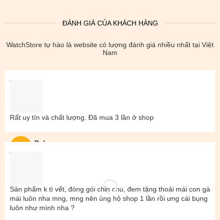
ĐÁNH GIÁ CỦA KHÁCH HÀNG
WatchStore tự hào là website có lượng đánh giá nhiều nhất tại Việt
Nam
Rất uy tín và chất lượng. Đã mua 3 lần ở shop
Đal
Sản phẩm k tì vết, đóng gói chỉn chu, đem tặng thoải mái con gà
mái luôn nha mng, mng nên ủng hộ shop 1 lần rồi ưng cái bụng
luôn như mình nha ?