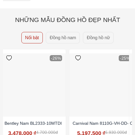
NHỮNG MẪU ĐỒNG HỒ ĐẸP NHẤT
Nổi bật
Đồng hồ nam
Đồng hồ nữ
-26%
-25%
Bentley Nam BL2333-10MTDI
Carnival Nam 8110G-VH-DD-N
Ca
4.700.000đ
6.930.000đ
3.478.000
₫
5.197.500
₫