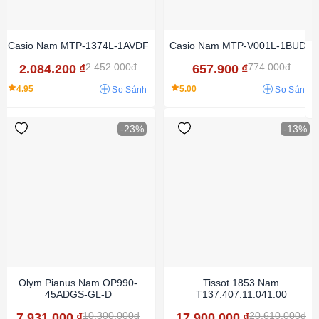
Casio Nam MTP-1374L-1AVDF
Casio Nam MTP-V001L-1BUDF
2.452.000đ
774.000đ
2.084.200
₫
657.900
₫
4.95
5.00
So Sánh
So Sánh
-23%
-13%
Olym Pianus Nam OP990-
Tissot 1853 Nam
45ADGS-GL-D
T137.407.11.041.00
10.300.000đ
20.610.000đ
7.931.000
₫
17.900.000
₫