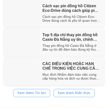
hơn 100 năm trong ngành chế tác.
Cách sạc pin đồng hồ Citizen
Trong bài viết này, WatchStore sẽ
Eco-Drive đúng cách giúp pin
giúp bạn khám phá nguồn gốc ra đời,
đặc điểm [...]
bền lâu
Cách sạc pin đồng hồ Citizen Eco-
Drive đúng cách là yếu tố quan trọng
giúp duy trì khả năng vận hành ổn
định và kéo dài tuổi thọ của pin sạc
bên trong đồng hồ. Trong bài viết này,
Top 5 địa chỉ thay pin đồng hồ
WatchStore sẽ hướng dẫn chi tiết các
Casio Đà Nẵng uy tín, chính
phương pháp sạc bằng ánh sáng mặt
trời, ánh [...]
hãng
Thay pin đồng hồ Casio Đà Nẵng ở
đâu uy tín để đảm bảo đúng kỹ thuật
và sử dụng pin chính hãng? Trong bài
viết này, WatchStore sẽ gợi ý 5 địa chỉ
thay pin Casio đáng tin cậy tại Đà
CÁC ĐIỀU KIỆN HOẶC HẠN
Nẵng, đồng thời chia sẻ quy trình
CHẾ TRONG VIỆC CUNG CẤP
thay pin và bảng giá tham [...]
HÀNG HÓA, DỊCH VỤ
Mục đích Nhằm đảm bảo việc cung
cấp hàng hóa và dịch vụ được thực
hiện đúng quy định của pháp luật,
đồng thời bảo vệ quyền và lợi ích của
khách hàng, website
Xem thêm Tin tức
Xem thêm Kiến thức
https://www.watchstore.vn công bố
các điều kiện và giới hạn áp dụng đối
với việc mua bán trên website Giới
hạn về [...]