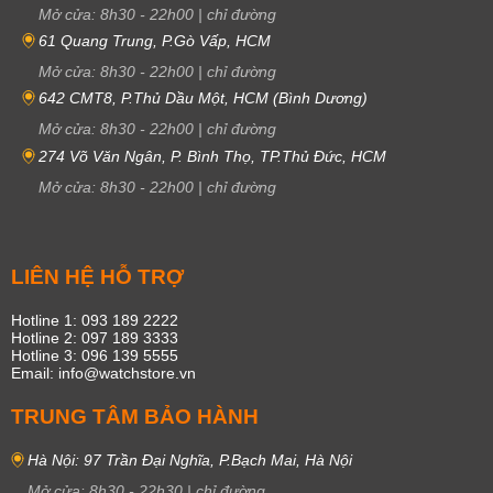
Mở cửa:
8h30
-
22h00
|
chỉ đường
61 Quang Trung, P.Gò Vấp, HCM
Mở cửa:
8h30
-
22h00
|
chỉ đường
642 CMT8, P.Thủ Dầu Một, HCM (Bình Dương)
Mở cửa:
8h30
-
22h00
|
chỉ đường
274 Võ Văn Ngân, P. Bình Thọ, TP.Thủ Đức, HCM
Mở cửa:
8h30
-
22h00
|
chỉ đường
LIÊN HỆ HỖ TRỢ
Hotline 1: 093 189 2222
Hotline 2: 097 189 3333
Hotline 3: 096 139 5555
Email: info@watchstore.vn
TRUNG TÂM BẢO HÀNH
Hà Nội: 97 Trần Đại Nghĩa, P.Bạch Mai, Hà Nội
Mở cửa:
8h30
-
22h30
|
chỉ đường