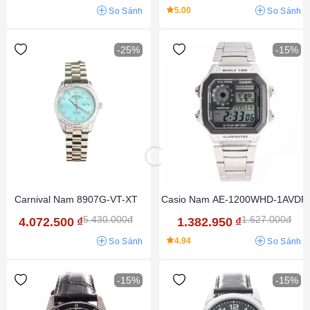
5.00
So Sánh
So Sánh
-25%
-15%
Carnival Nam 8907G-VT-XT
Casio Nam AE-1200WHD-1AVDF
5.430.000đ
1.627.000đ
4.072.500
₫
1.382.950
₫
4.94
So Sánh
So Sánh
-15%
-15%