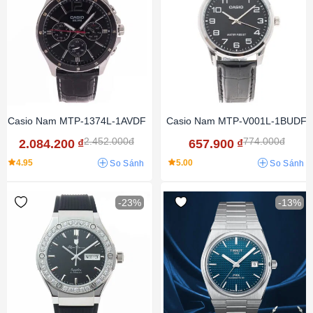
Casio Nam MTP-1374L-1AVDF
Casio Nam MTP-V001L-1BUDF
2.452.000đ
774.000đ
2.084.200
₫
657.900
₫
4.95
5.00
So Sánh
So Sánh
-23%
-13%