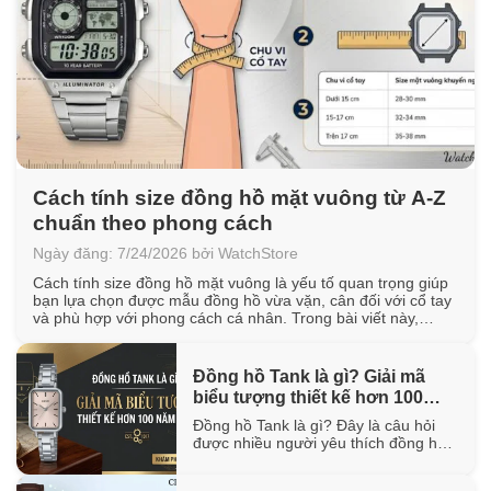
Cách tính size đồng hồ mặt vuông từ A-Z
chuẩn theo phong cách
Ngày đăng: 7/24/2026 bởi WatchStore
Cách tính size đồng hồ mặt vuông là yếu tố quan trọng giúp
bạn lựa chọn được mẫu đồng hồ vừa vặn, cân đối với cổ tay
và phù hợp với phong cách cá nhân. Trong bài viết này,
WatchStore sẽ hướng dẫn cách đo chu vi cổ tay, quy đổi kích
thước mặt vuông [...]
Đồng hồ Tank là gì? Giải mã
biểu tượng thiết kế hơn 100
năm tuổi
Đồng hồ Tank là gì? Đây là câu hỏi
được nhiều người yêu thích đồng hồ
quan tâm khi tìm hiểu về một trong
những thiết kế biểu tượng đã tồn tại