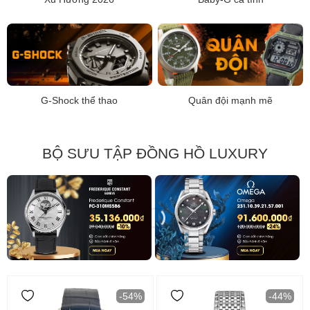
G-Shock thể thao
Quân đội mạnh mẽ
BỘ SƯU TẬP ĐỒNG HỒ LUXURY
-54%
-44%