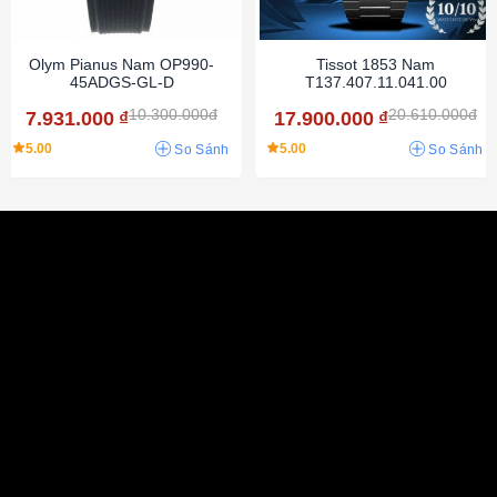
Olym Pianus Nam OP990-
Tissot 1853 Nam
45ADGS-GL-D
T137.407.11.041.00
10.300.000đ
20.610.000đ
7.931.000
₫
17.900.000
₫
5.00
5.00
So Sánh
So Sánh