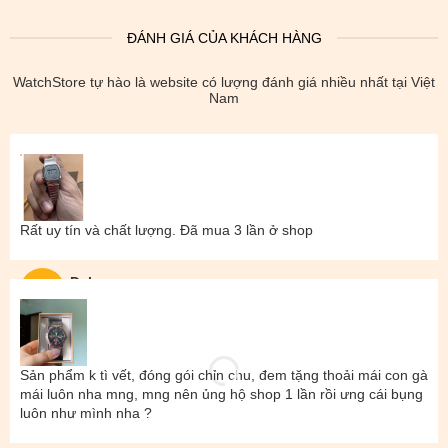
ĐÁNH GIÁ CỦA KHÁCH HÀNG
WatchStore tự hào là website có lượng đánh giá nhiều nhất tại Việt
Nam
Rất uy tín và chất lượng. Đã mua 3 lần ở shop
Đal
Sản phẩm k tì vết, đóng gói chỉn chu, đem tặng thoải mái con gà
mái luôn nha mng, mng nên ủng hộ shop 1 lần rồi ưng cái bụng
luôn như mình nha ?