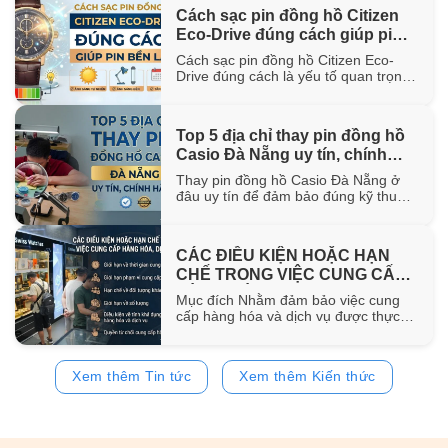
hơn 100 năm trong ngành chế tác.
Cách sạc pin đồng hồ Citizen
Trong bài viết này, WatchStore sẽ
Eco-Drive đúng cách giúp pin
giúp bạn khám phá nguồn gốc ra đời,
đặc điểm [...]
bền lâu
Cách sạc pin đồng hồ Citizen Eco-
Drive đúng cách là yếu tố quan trọng
giúp duy trì khả năng vận hành ổn
định và kéo dài tuổi thọ của pin sạc
bên trong đồng hồ. Trong bài viết này,
Top 5 địa chỉ thay pin đồng hồ
WatchStore sẽ hướng dẫn chi tiết các
Casio Đà Nẵng uy tín, chính
phương pháp sạc bằng ánh sáng mặt
trời, ánh [...]
hãng
Thay pin đồng hồ Casio Đà Nẵng ở
đâu uy tín để đảm bảo đúng kỹ thuật
và sử dụng pin chính hãng? Trong bài
viết này, WatchStore sẽ gợi ý 5 địa chỉ
thay pin Casio đáng tin cậy tại Đà
CÁC ĐIỀU KIỆN HOẶC HẠN
Nẵng, đồng thời chia sẻ quy trình
CHẾ TRONG VIỆC CUNG CẤP
thay pin và bảng giá tham [...]
HÀNG HÓA, DỊCH VỤ
Mục đích Nhằm đảm bảo việc cung
cấp hàng hóa và dịch vụ được thực
hiện đúng quy định của pháp luật,
đồng thời bảo vệ quyền và lợi ích của
khách hàng, website
Xem thêm Tin tức
Xem thêm Kiến thức
https://www.watchstore.vn công bố
các điều kiện và giới hạn áp dụng đối
với việc mua bán trên website Giới
hạn về [...]