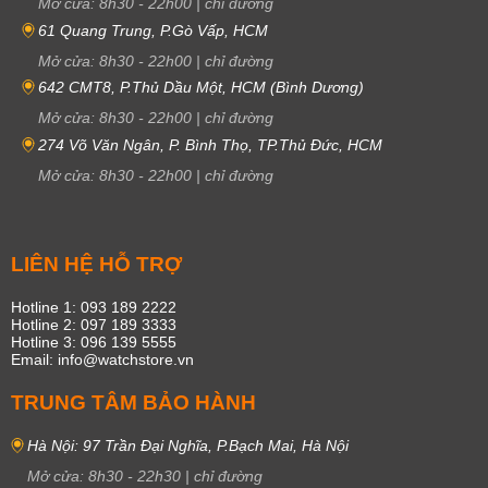
Mở cửa:
8h30
-
22h00
|
chỉ đường
61 Quang Trung, P.Gò Vấp, HCM
Mở cửa:
8h30
-
22h00
|
chỉ đường
642 CMT8, P.Thủ Dầu Một, HCM (Bình Dương)
Mở cửa:
8h30
-
22h00
|
chỉ đường
274 Võ Văn Ngân, P. Bình Thọ, TP.Thủ Đức, HCM
Mở cửa:
8h30
-
22h00
|
chỉ đường
LIÊN HỆ HỖ TRỢ
Hotline 1: 093 189 2222
Hotline 2: 097 189 3333
Hotline 3: 096 139 5555
Email: info@watchstore.vn
TRUNG TÂM BẢO HÀNH
Hà Nội: 97 Trần Đại Nghĩa, P.Bạch Mai, Hà Nội
Mở cửa:
8h30
-
22h30
|
chỉ đường