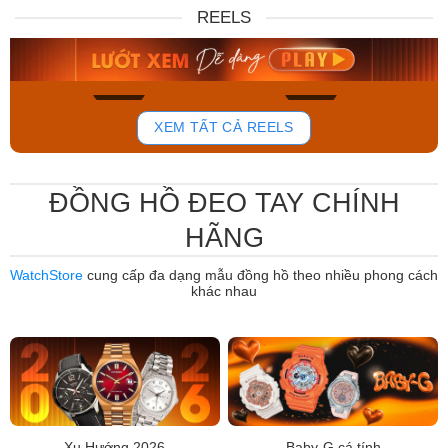
DW00100717
88W
REELS
6.859.000₫
12.485.000₫
5.830.150₫
7.950.000₫
Mua ngay
Mua ngay
767
814
XEM TẤT CẢ REELS
ĐỒNG HỒ ĐEO TAY CHÍNH
HÃNG
WatchStore
cung cấp đa dạng mẫu đồng hồ theo nhiều phong cách
khác nhau
Xu Hướng 2026
Baby-G cá tính