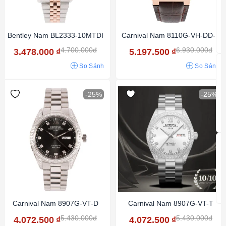
Bentley Nam BL2333-10MTDI
Carnival Nam 8110G-VH-DD-N
4.700.000đ
6.930.000đ
3.478.000
₫
5.197.500
₫
So Sánh
So Sánh
-25%
-25%
Carnival Nam 8907G-VT-D
Carnival Nam 8907G-VT-T
5.430.000đ
5.430.000đ
4.072.500
₫
4.072.500
₫