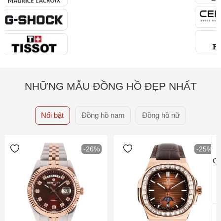
NHỮNG MẪU ĐỒNG HỒ ĐẸP NHẤT
Nổi bật
Đồng hồ nam
Đồng hồ nữ
-26%
-25%
Ca