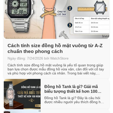
Cách tính size đồng hồ mặt vuông từ A-Z
chuẩn theo phong cách
Ngày đăng: 7/24/2026 bởi WatchStore
Cách tính size đồng hồ mặt vuông là yếu tố quan trọng giúp
bạn lựa chọn được mẫu đồng hồ vừa vặn, cân đối với cổ tay
và phù hợp với phong cách cá nhân. Trong bài viết này,
WatchStore sẽ hướng dẫn cách đo chu vi cổ tay, quy đổi kích
thước mặt vuông [...]
Đồng hồ Tank là gì? Giải mã
biểu tượng thiết kế hơn 100
năm tuổi
Đồng hồ Tank là gì? Đây là câu hỏi
được nhiều người yêu thích đồng hồ
quan tâm khi tìm hiểu về một trong
những thiết kế biểu tượng đã tồn tại