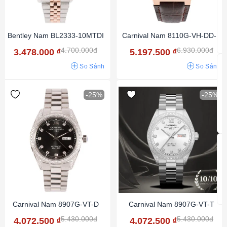
Bentley Nam BL2333-10MTDI
Carnival Nam 8110G-VH-DD-N
4.700.000đ
6.930.000đ
3.478.000
₫
5.197.500
₫
So Sánh
So Sánh
-25%
-25%
Carnival Nam 8907G-VT-D
Carnival Nam 8907G-VT-T
5.430.000đ
5.430.000đ
4.072.500
₫
4.072.500
₫