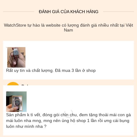
ĐÁNH GIÁ CỦA KHÁCH HÀNG
WatchStore tự hào là website có lượng đánh giá nhiều nhất tại Việt
Nam
Rất uy tín và chất lượng. Đã mua 3 lần ở shop
Đal
Sản phẩm k tì vết, đóng gói chỉn chu, đem tặng thoải mái con gà
mái luôn nha mng, mng nên ủng hộ shop 1 lần rồi ưng cái bụng
luôn như mình nha ?