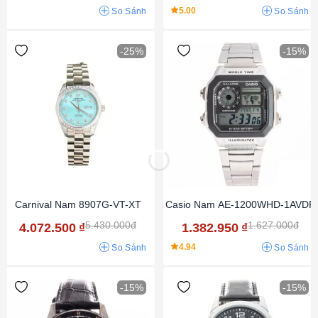
5.00
So Sánh
So Sánh
-25%
-15%
Carnival Nam 8907G-VT-XT
Casio Nam AE-1200WHD-1AVDF
5.430.000đ
1.627.000đ
4.072.500
₫
1.382.950
₫
4.94
So Sánh
So Sánh
-15%
-15%