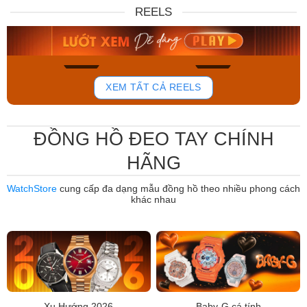
DW00100717
88W
REELS
6.859.000₫
12.485.000₫
5.830.150₫
7.950.000₫
Mua ngay
Mua ngay
765
807
XEM TẤT CẢ REELS
ĐỒNG HỒ ĐEO TAY CHÍNH
HÃNG
WatchStore
cung cấp đa dạng mẫu đồng hồ theo nhiều phong cách
khác nhau
Xu Hướng 2026
Baby-G cá tính