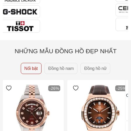
NHỮNG MẪU ĐỒNG HỒ ĐẸP NHẤT
Nổi bật
Đồng hồ nam
Đồng hồ nữ
-26%
-25%
Ca