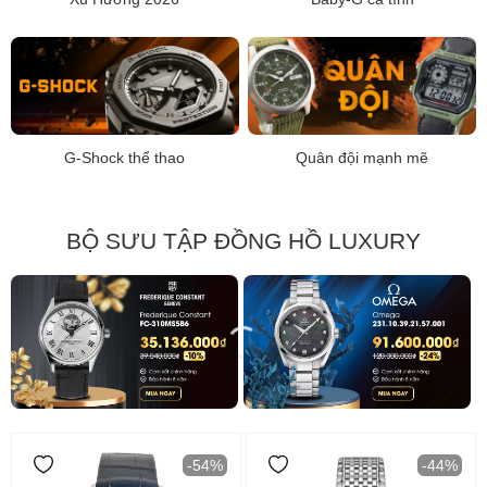
G-Shock thể thao
Quân đội mạnh mẽ
BỘ SƯU TẬP ĐỒNG HỒ LUXURY
-54%
-44%