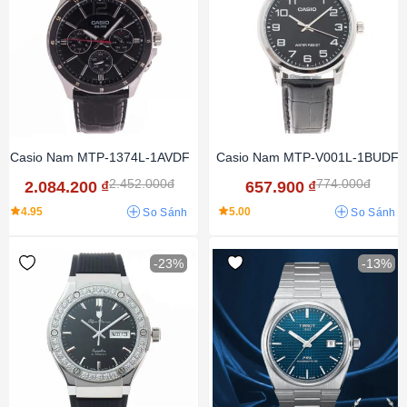
Casio Nam MTP-1374L-1AVDF
Casio Nam MTP-V001L-1BUDF
2.452.000đ
774.000đ
2.084.200
₫
657.900
₫
4.95
5.00
So Sánh
So Sánh
-23%
-13%