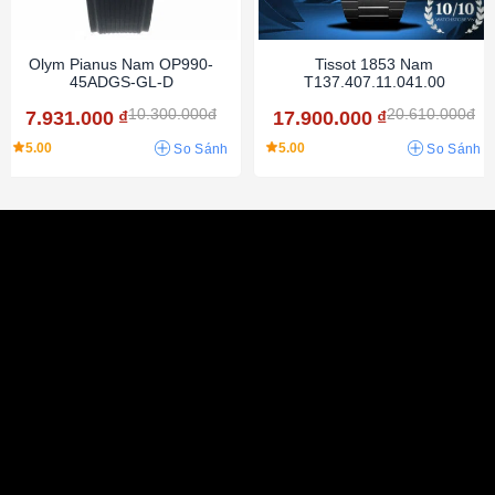
Olym Pianus Nam OP990-
Tissot 1853 Nam
45ADGS-GL-D
T137.407.11.041.00
10.300.000đ
20.610.000đ
7.931.000
₫
17.900.000
₫
5.00
5.00
So Sánh
So Sánh