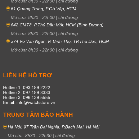
Mở cửa:
8h30
-
22h00
|
chỉ đường
61 Quang Trung, P.Gò Vấp, HCM
Mở cửa:
8h30
-
22h00
|
chỉ đường
642 CMT8, P.Thủ Dầu Một, HCM (Bình Dương)
Mở cửa:
8h30
-
22h00
|
chỉ đường
274 Võ Văn Ngân, P. Bình Thọ, TP.Thủ Đức, HCM
Mở cửa:
8h30
-
22h00
|
chỉ đường
LIÊN HỆ HỖ TRỢ
Hotline 1: 093 189 2222
Hotline 2: 097 189 3333
Hotline 3: 096 139 5555
Email: info@watchstore.vn
TRUNG TÂM BẢO HÀNH
Hà Nội: 97 Trần Đại Nghĩa, P.Bạch Mai, Hà Nội
Mở cửa:
8h30
-
22h30
|
chỉ đường