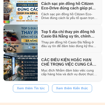
hơn 100 năm trong ngành chế tác.
Cách sạc pin đồng hồ Citizen
Trong bài viết này, WatchStore sẽ
Eco-Drive đúng cách giúp pin
giúp bạn khám phá nguồn gốc ra đời,
đặc điểm [...]
bền lâu
Cách sạc pin đồng hồ Citizen Eco-
Drive đúng cách là yếu tố quan trọng
giúp duy trì khả năng vận hành ổn
định và kéo dài tuổi thọ của pin sạc
bên trong đồng hồ. Trong bài viết này,
Top 5 địa chỉ thay pin đồng hồ
WatchStore sẽ hướng dẫn chi tiết các
Casio Đà Nẵng uy tín, chính
phương pháp sạc bằng ánh sáng mặt
trời, ánh [...]
hãng
Thay pin đồng hồ Casio Đà Nẵng ở
đâu uy tín để đảm bảo đúng kỹ thuật
và sử dụng pin chính hãng? Trong bài
viết này, WatchStore sẽ gợi ý 5 địa chỉ
thay pin Casio đáng tin cậy tại Đà
CÁC ĐIỀU KIỆN HOẶC HẠN
Nẵng, đồng thời chia sẻ quy trình
CHẾ TRONG VIỆC CUNG CẤP
thay pin và bảng giá tham [...]
HÀNG HÓA, DỊCH VỤ
Mục đích Nhằm đảm bảo việc cung
cấp hàng hóa và dịch vụ được thực
hiện đúng quy định của pháp luật,
đồng thời bảo vệ quyền và lợi ích của
khách hàng, website
Xem thêm Tin tức
Xem thêm Kiến thức
https://www.watchstore.vn công bố
các điều kiện và giới hạn áp dụng đối
với việc mua bán trên website Giới
hạn về [...]