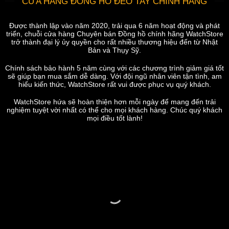
CỬA HÀNG ĐỒNG HỒ ĐEO TAY CHÍNH HÃNG
Được thành lập vào năm 2020, trải qua 6 năm hoạt động và phát
triển, chuỗi cửa hàng Chuyên bán Đồng hồ chính hãng WatchStore
trở thành đại lý ủy quyền cho rất nhiều thương hiệu đến từ Nhật
Bản và Thụy Sỹ.
Chính sách bảo hành 5 năm cùng với các chương trình giảm giá tốt
sẽ giúp bạn mua sắm dễ dàng. Với đội ngũ nhân viên tận tình, am
hiểu kiến thức, WatchStore rất vui được phục vụ quý khách.
WatchStore hứa sẽ hoàn thiện hơn mỗi ngày để mang đến trải
nghiệm tuyệt vời nhất có thể cho mọi khách hàng. Chúc quý khách
mọi điều tốt lành!