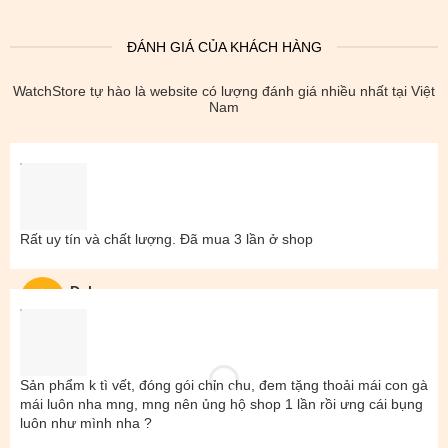
ĐÁNH GIÁ CỦA KHÁCH HÀNG
WatchStore tự hào là website có lượng đánh giá nhiều nhất tại Việt
Nam
Rất uy tín và chất lượng. Đã mua 3 lần ở shop
Đal
Sản phẩm k tì vết, đóng gói chỉn chu, đem tặng thoải mái con gà
mái luôn nha mng, mng nên ủng hộ shop 1 lần rồi ưng cái bụng
luôn như mình nha ?