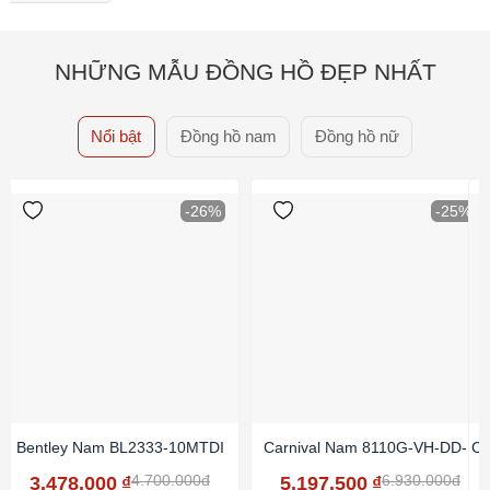
NHỮNG MẪU ĐỒNG HỒ ĐẸP NHẤT
Nổi bật
Đồng hồ nam
Đồng hồ nữ
-26%
-25%
Bentley Nam BL2333-10MTDI
Carnival Nam 8110G-VH-DD-N
Ca
4.700.000đ
6.930.000đ
3.478.000
₫
5.197.500
₫