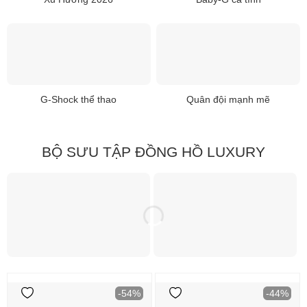
G-Shock thể thao
Quân đội mạnh mẽ
BỘ SƯU TẬP ĐỒNG HỒ LUXURY
-54%
-44%