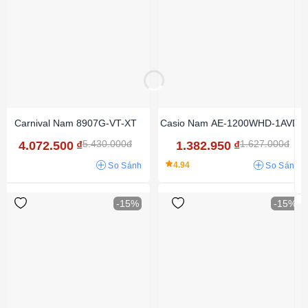
Carnival Nam 8907G-VT-XT
Casio Nam AE-1200WHD-1AVDF
5.430.000đ
1.627.000đ
4.072.500
₫
1.382.950
₫
4.94
So Sánh
So Sánh
-15%
-15%