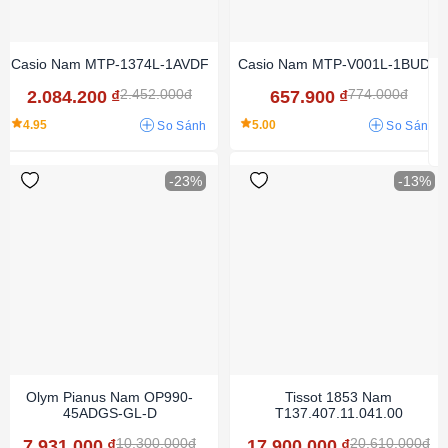
Casio Nam MTP-1374L-1AVDF
Casio Nam MTP-V001L-1BUDF
2.452.000đ
774.000đ
2.084.200
₫
657.900
₫
4.95
5.00
So Sánh
So Sánh
-23%
-13%
Olym Pianus Nam OP990-
Tissot 1853 Nam
45ADGS-GL-D
T137.407.11.041.00
10.300.000đ
20.610.000đ
7.931.000
₫
17.900.000
₫