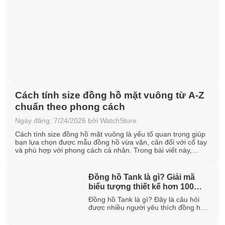
Cách tính size đồng hồ mặt vuông từ A-Z
chuẩn theo phong cách
Ngày đăng: 7/24/2026 bởi WatchStore
Cách tính size đồng hồ mặt vuông là yếu tố quan trọng giúp
bạn lựa chọn được mẫu đồng hồ vừa vặn, cân đối với cổ tay
và phù hợp với phong cách cá nhân. Trong bài viết này,
WatchStore sẽ hướng dẫn cách đo chu vi cổ tay, quy đổi kích
thước mặt vuông [...]
Đồng hồ Tank là gì? Giải mã
biểu tượng thiết kế hơn 100
năm tuổi
Đồng hồ Tank là gì? Đây là câu hỏi
được nhiều người yêu thích đồng hồ
quan tâm khi tìm hiểu về một trong
những thiết kế biểu tượng đã tồn tại