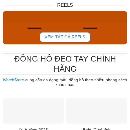
Nữ DW00100717
NJ0151-88W
REELS
6.859.000₫
12.485.000₫
5.830.150₫
7.950.000₫
Mua ngay
Mua ngay
763
803
XEM TẤT CẢ REELS
ĐỒNG HỒ ĐEO TAY CHÍNH
HÃNG
WatchStore
cung cấp đa dạng mẫu đồng hồ theo nhiều phong cách
khác nhau
Xu Hướng 2026
Baby-G cá tính