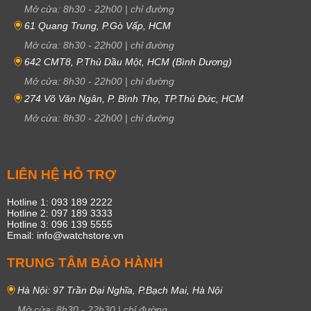
Mở cửa:
8h30
-
22h00
|
chỉ đường
61 Quang Trung, P.Gò Vấp, HCM
Mở cửa:
8h30
-
22h00
|
chỉ đường
642 CMT8, P.Thủ Dầu Một, HCM (Bình Dương)
Mở cửa:
8h30
-
22h00
|
chỉ đường
274 Võ Văn Ngân, P. Bình Thọ, TP.Thủ Đức, HCM
Mở cửa:
8h30
-
22h00
|
chỉ đường
LIÊN HỆ HỖ TRỢ
Hotline 1: 093 189 2222
Hotline 2: 097 189 3333
Hotline 3: 096 139 5555
Email: info@watchstore.vn
TRUNG TÂM BẢO HÀNH
Hà Nội: 97 Trần Đại Nghĩa, P.Bạch Mai, Hà Nội
Mở cửa:
8h30
-
22h30
|
chỉ đường