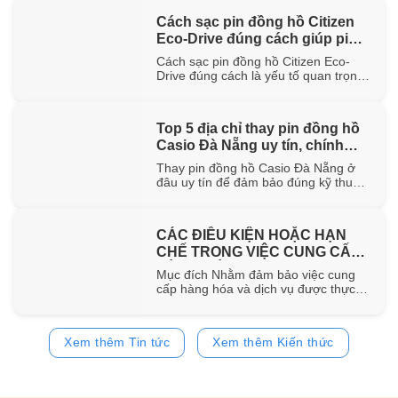
hơn 100 năm trong ngành chế tác.
Cách sạc pin đồng hồ Citizen
Trong bài viết này, WatchStore sẽ
Eco-Drive đúng cách giúp pin
giúp bạn khám phá nguồn gốc ra đời,
đặc điểm [...]
bền lâu
Cách sạc pin đồng hồ Citizen Eco-
Drive đúng cách là yếu tố quan trọng
giúp duy trì khả năng vận hành ổn
định và kéo dài tuổi thọ của pin sạc
bên trong đồng hồ. Trong bài viết này,
Top 5 địa chỉ thay pin đồng hồ
WatchStore sẽ hướng dẫn chi tiết các
Casio Đà Nẵng uy tín, chính
phương pháp sạc bằng ánh sáng mặt
trời, ánh [...]
hãng
Thay pin đồng hồ Casio Đà Nẵng ở
đâu uy tín để đảm bảo đúng kỹ thuật
và sử dụng pin chính hãng? Trong bài
viết này, WatchStore sẽ gợi ý 5 địa chỉ
thay pin Casio đáng tin cậy tại Đà
CÁC ĐIỀU KIỆN HOẶC HẠN
Nẵng, đồng thời chia sẻ quy trình
CHẾ TRONG VIỆC CUNG CẤP
thay pin và bảng giá tham [...]
HÀNG HÓA, DỊCH VỤ
Mục đích Nhằm đảm bảo việc cung
cấp hàng hóa và dịch vụ được thực
hiện đúng quy định của pháp luật,
đồng thời bảo vệ quyền và lợi ích của
khách hàng, website
Xem thêm Tin tức
Xem thêm Kiến thức
https://www.watchstore.vn công bố
các điều kiện và giới hạn áp dụng đối
với việc mua bán trên website Giới
hạn về [...]