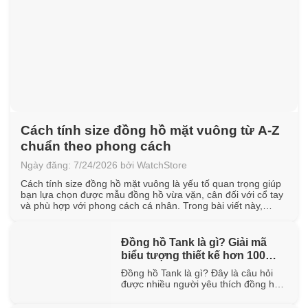
Cách tính size đồng hồ mặt vuông từ A-Z
chuẩn theo phong cách
Ngày đăng: 7/24/2026 bởi WatchStore
Cách tính size đồng hồ mặt vuông là yếu tố quan trọng giúp
bạn lựa chọn được mẫu đồng hồ vừa vặn, cân đối với cổ tay
và phù hợp với phong cách cá nhân. Trong bài viết này,
WatchStore sẽ hướng dẫn cách đo chu vi cổ tay, quy đổi kích
thước mặt vuông [...]
Đồng hồ Tank là gì? Giải mã
biểu tượng thiết kế hơn 100
năm tuổi
Đồng hồ Tank là gì? Đây là câu hỏi
được nhiều người yêu thích đồng hồ
quan tâm khi tìm hiểu về một trong
những thiết kế biểu tượng đã tồn tại