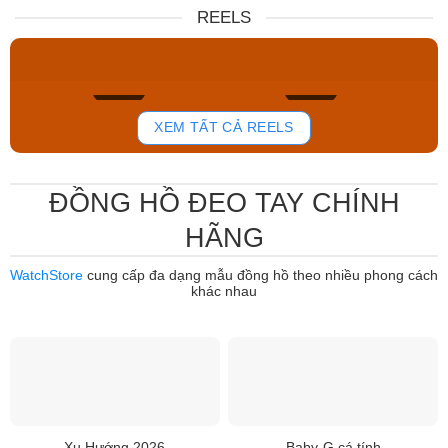
Nữ DW00100717
NJ0151-88W
REELS
6.859.000₫
12.485.000₫
5.830.150₫
7.950.000₫
Mua ngay
Mua ngay
762
803
XEM TẤT CẢ REELS
ĐỒNG HỒ ĐEO TAY CHÍNH
HÃNG
WatchStore
cung cấp đa dạng mẫu đồng hồ theo nhiều phong cách
khác nhau
Xu Hướng 2026
Baby-G cá tính