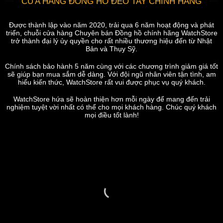
CỬA HÀNG ĐỒNG HỒ ĐEO TAY CHÍNH HÃNG
Được thành lập vào năm 2020, trải qua 6 năm hoạt động và phát
triển, chuỗi cửa hàng Chuyên bán Đồng hồ chính hãng WatchStore
trở thành đại lý ủy quyền cho rất nhiều thương hiệu đến từ Nhật
Bản và Thụy Sỹ.
Chính sách bảo hành 5 năm cùng với các chương trình giảm giá tốt
sẽ giúp bạn mua sắm dễ dàng. Với đội ngũ nhân viên tận tình, am
hiểu kiến thức, WatchStore rất vui được phục vụ quý khách.
WatchStore hứa sẽ hoàn thiện hơn mỗi ngày để mang đến trải
nghiệm tuyệt vời nhất có thể cho mọi khách hàng. Chúc quý khách
mọi điều tốt lành!