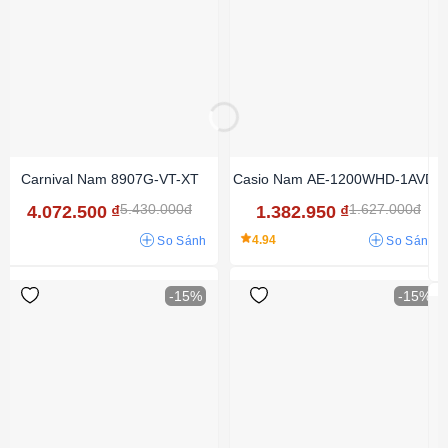
Carnival Nam 8907G-VT-XT
Casio Nam AE-1200WHD-1AVDF
5.430.000đ
1.627.000đ
4.072.500
₫
1.382.950
₫
4.94
So Sánh
So Sánh
-15%
-15%