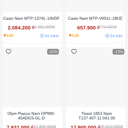
Casio Nam MTP-1374L-1AVDF
Casio Nam MTP-V001L-1BUDF
2.452.000đ
774.000đ
2.084.200
₫
657.900
₫
4.95
5.00
So Sánh
So Sánh
-23%
-13%
Olym Pianus Nam OP990-
Tissot 1853 Nam
45ADGS-GL-D
T137.407.11.041.00
10.300.000đ
20.610.000đ
7.931.000
₫
17.900.000
₫