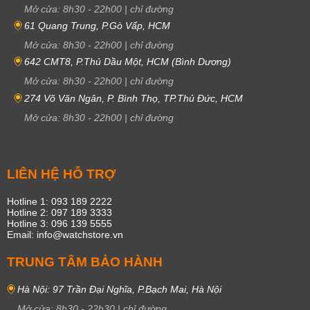
Mở cửa:
8h30
-
22h00
|
chỉ đường
61 Quang Trung, P.Gò Vấp, HCM
Mở cửa:
8h30
-
22h00
|
chỉ đường
642 CMT8, P.Thủ Dầu Một, HCM (Bình Dương)
Mở cửa:
8h30
-
22h00
|
chỉ đường
274 Võ Văn Ngân, P. Bình Thọ, TP.Thủ Đức, HCM
Mở cửa:
8h30
-
22h00
|
chỉ đường
LIÊN HỆ HỖ TRỢ
Hotline 1: 093 189 2222
Hotline 2: 097 189 3333
Hotline 3: 096 139 5555
Email: info@watchstore.vn
TRUNG TÂM BẢO HÀNH
Hà Nội: 97 Trần Đại Nghĩa, P.Bạch Mai, Hà Nội
Mở cửa:
8h30
-
22h30
|
chỉ đường