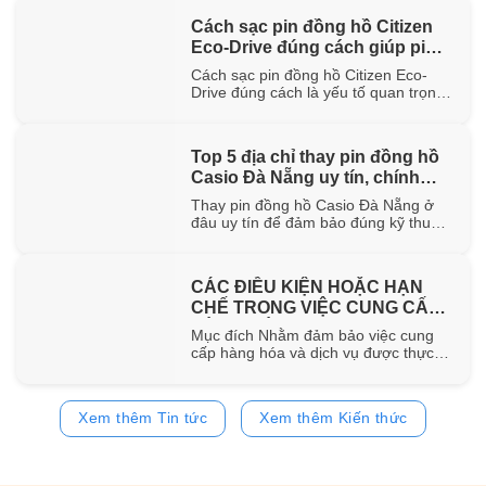
hơn 100 năm trong ngành chế tác.
Cách sạc pin đồng hồ Citizen
Trong bài viết này, WatchStore sẽ
Eco-Drive đúng cách giúp pin
giúp bạn khám phá nguồn gốc ra đời,
đặc điểm [...]
bền lâu
Cách sạc pin đồng hồ Citizen Eco-
Drive đúng cách là yếu tố quan trọng
giúp duy trì khả năng vận hành ổn
định và kéo dài tuổi thọ của pin sạc
bên trong đồng hồ. Trong bài viết này,
Top 5 địa chỉ thay pin đồng hồ
WatchStore sẽ hướng dẫn chi tiết các
Casio Đà Nẵng uy tín, chính
phương pháp sạc bằng ánh sáng mặt
trời, ánh [...]
hãng
Thay pin đồng hồ Casio Đà Nẵng ở
đâu uy tín để đảm bảo đúng kỹ thuật
và sử dụng pin chính hãng? Trong bài
viết này, WatchStore sẽ gợi ý 5 địa chỉ
thay pin Casio đáng tin cậy tại Đà
CÁC ĐIỀU KIỆN HOẶC HẠN
Nẵng, đồng thời chia sẻ quy trình
CHẾ TRONG VIỆC CUNG CẤP
thay pin và bảng giá tham [...]
HÀNG HÓA, DỊCH VỤ
Mục đích Nhằm đảm bảo việc cung
cấp hàng hóa và dịch vụ được thực
hiện đúng quy định của pháp luật,
đồng thời bảo vệ quyền và lợi ích của
khách hàng, website
Xem thêm Tin tức
Xem thêm Kiến thức
https://www.watchstore.vn công bố
các điều kiện và giới hạn áp dụng đối
với việc mua bán trên website Giới
hạn về [...]