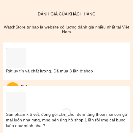
ĐÁNH GIÁ CỦA KHÁCH HÀNG
WatchStore tự hào là website có lượng đánh giá nhiều nhất tại Việt
Nam
Rất uy tín và chất lượng. Đã mua 3 lần ở shop
Đal
Sản phẩm k tì vết, đóng gói chỉn chu, đem tặng thoải mái con gà
mái luôn nha mng, mng nên ủng hộ shop 1 lần rồi ưng cái bụng
luôn như mình nha ?