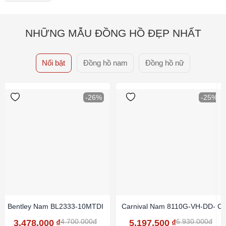
NHỮNG MẪU ĐỒNG HỒ ĐẸP NHẤT
Nổi bật
Đồng hồ nam
Đồng hồ nữ
-26%
-25%
Bentley Nam BL2333-10MTDI
Carnival Nam 8110G-VH-DD-N
Ca
4.700.000đ
6.930.000đ
3.478.000
₫
5.197.500
₫