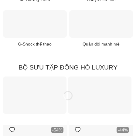
G-Shock thể thao
Quân đội mạnh mẽ
BỘ SƯU TẬP ĐỒNG HỒ LUXURY
-54%
-44%