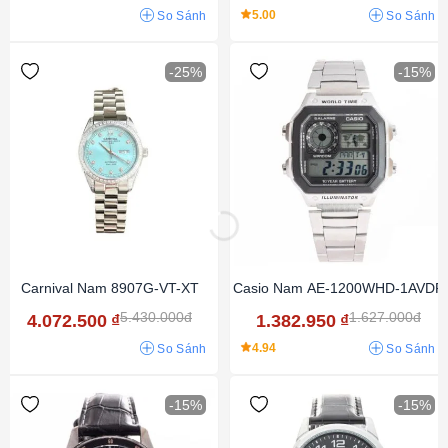
5.00
So Sánh
So Sánh
-25%
-15%
Carnival Nam 8907G-VT-XT
Casio Nam AE-1200WHD-1AVDF
5.430.000đ
1.627.000đ
4.072.500
₫
1.382.950
₫
4.94
So Sánh
So Sánh
-15%
-15%