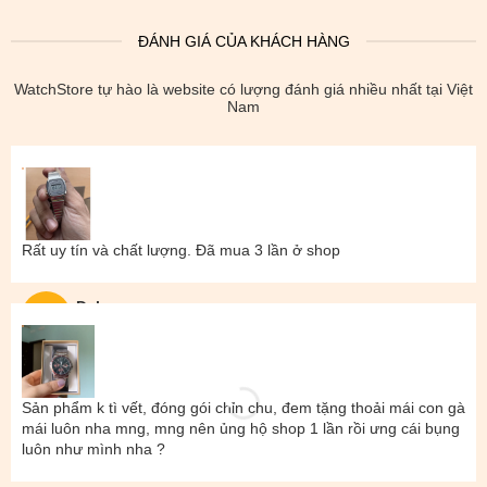
ĐÁNH GIÁ CỦA KHÁCH HÀNG
WatchStore tự hào là website có lượng đánh giá nhiều nhất tại Việt
Nam
Rất uy tín và chất lượng. Đã mua 3 lần ở shop
Đal
Sản phẩm k tì vết, đóng gói chỉn chu, đem tặng thoải mái con gà
mái luôn nha mng, mng nên ủng hộ shop 1 lần rồi ưng cái bụng
luôn như mình nha ?