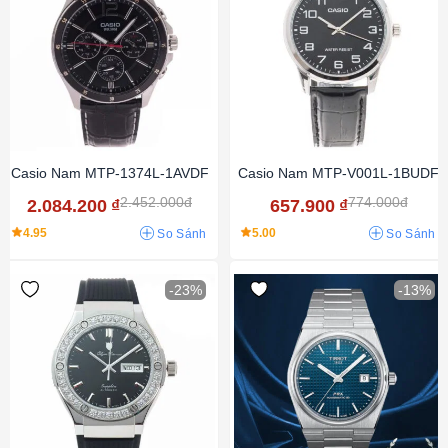
Casio Nam MTP-1374L-1AVDF
Casio Nam MTP-V001L-1BUDF
2.452.000đ
774.000đ
2.084.200
₫
657.900
₫
4.95
5.00
So Sánh
So Sánh
-23%
-13%