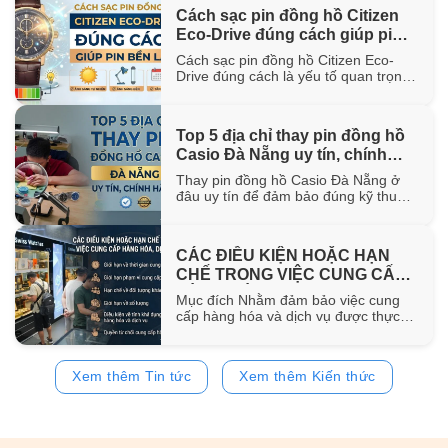
hơn 100 năm trong ngành chế tác.
Cách sạc pin đồng hồ Citizen
Trong bài viết này, WatchStore sẽ
Eco-Drive đúng cách giúp pin
giúp bạn khám phá nguồn gốc ra đời,
đặc điểm [...]
bền lâu
Cách sạc pin đồng hồ Citizen Eco-
Drive đúng cách là yếu tố quan trọng
giúp duy trì khả năng vận hành ổn
định và kéo dài tuổi thọ của pin sạc
bên trong đồng hồ. Trong bài viết này,
Top 5 địa chỉ thay pin đồng hồ
WatchStore sẽ hướng dẫn chi tiết các
Casio Đà Nẵng uy tín, chính
phương pháp sạc bằng ánh sáng mặt
trời, ánh [...]
hãng
Thay pin đồng hồ Casio Đà Nẵng ở
đâu uy tín để đảm bảo đúng kỹ thuật
và sử dụng pin chính hãng? Trong bài
viết này, WatchStore sẽ gợi ý 5 địa chỉ
thay pin Casio đáng tin cậy tại Đà
CÁC ĐIỀU KIỆN HOẶC HẠN
Nẵng, đồng thời chia sẻ quy trình
CHẾ TRONG VIỆC CUNG CẤP
thay pin và bảng giá tham [...]
HÀNG HÓA, DỊCH VỤ
Mục đích Nhằm đảm bảo việc cung
cấp hàng hóa và dịch vụ được thực
hiện đúng quy định của pháp luật,
đồng thời bảo vệ quyền và lợi ích của
khách hàng, website
Xem thêm Tin tức
Xem thêm Kiến thức
https://www.watchstore.vn công bố
các điều kiện và giới hạn áp dụng đối
với việc mua bán trên website Giới
hạn về [...]