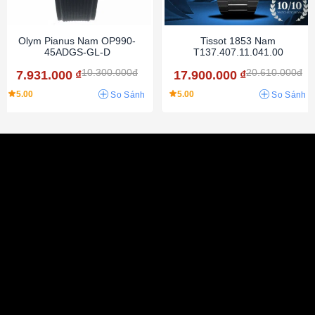
Olym Pianus Nam OP990-
Tissot 1853 Nam
45ADGS-GL-D
T137.407.11.041.00
10.300.000đ
20.610.000đ
7.931.000
₫
17.900.000
₫
5.00
5.00
So Sánh
So Sánh