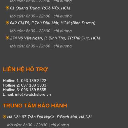
Mở cửa:
8h30
-
22h00
|
chỉ đường
61 Quang Trung, P.Gò Vấp, HCM
Mở cửa:
8h30
-
22h00
|
chỉ đường
642 CMT8, P.Thủ Dầu Một, HCM (Bình Dương)
Mở cửa:
8h30
-
22h00
|
chỉ đường
274 Võ Văn Ngân, P. Bình Thọ, TP.Thủ Đức, HCM
Mở cửa:
8h30
-
22h00
|
chỉ đường
LIÊN HỆ HỖ TRỢ
Hotline 1: 093 189 2222
Hotline 2: 097 189 3333
Hotline 3: 096 139 5555
Email: info@watchstore.vn
TRUNG TÂM BẢO HÀNH
Hà Nội: 97 Trần Đại Nghĩa, P.Bạch Mai, Hà Nội
Mở cửa:
8h30
-
22h30
|
chỉ đường