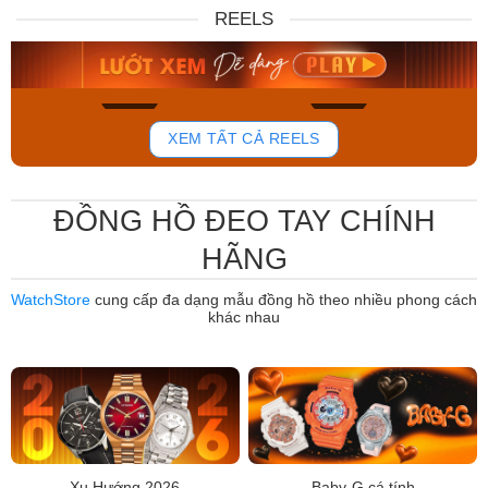
DW00100717
88W
REELS
6.859.000₫
12.485.000₫
5.830.150₫
7.950.000₫
Mua ngay
Mua ngay
765
807
XEM TẤT CẢ REELS
ĐỒNG HỒ ĐEO TAY CHÍNH
HÃNG
WatchStore
cung cấp đa dạng mẫu đồng hồ theo nhiều phong cách
khác nhau
Xu Hướng 2026
Baby-G cá tính