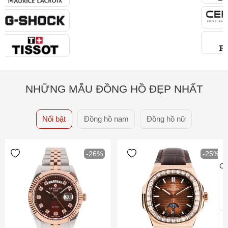
NHỮNG MẪU ĐỒNG HỒ ĐẸP NHẤT
Nổi bật
Đồng hồ nam
Đồng hồ nữ
-26%
-25%
Ca