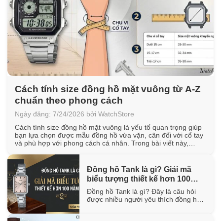
Cách tính size đồng hồ mặt vuông từ A-Z
chuẩn theo phong cách
Ngày đăng: 7/24/2026 bởi WatchStore
Cách tính size đồng hồ mặt vuông là yếu tố quan trọng giúp
bạn lựa chọn được mẫu đồng hồ vừa vặn, cân đối với cổ tay
và phù hợp với phong cách cá nhân. Trong bài viết này,
WatchStore sẽ hướng dẫn cách đo chu vi cổ tay, quy đổi kích
thước mặt vuông [...]
Đồng hồ Tank là gì? Giải mã
biểu tượng thiết kế hơn 100
năm tuổi
Đồng hồ Tank là gì? Đây là câu hỏi
được nhiều người yêu thích đồng hồ
quan tâm khi tìm hiểu về một trong
những thiết kế biểu tượng đã tồn tại