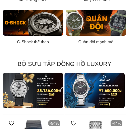
G-Shock thể thao
Quân đội mạnh mẽ
BỘ SƯU TẬP ĐỒNG HỒ LUXURY
-54%
-44%