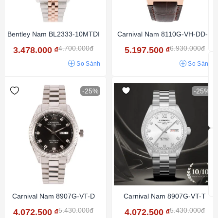
Bentley Nam BL2333-10MTDI
Carnival Nam 8110G-VH-DD-N
4.700.000đ
6.930.000đ
3.478.000
₫
5.197.500
₫
So Sánh
So Sánh
-25%
-25%
Carnival Nam 8907G-VT-D
Carnival Nam 8907G-VT-T
5.430.000đ
5.430.000đ
4.072.500
₫
4.072.500
₫