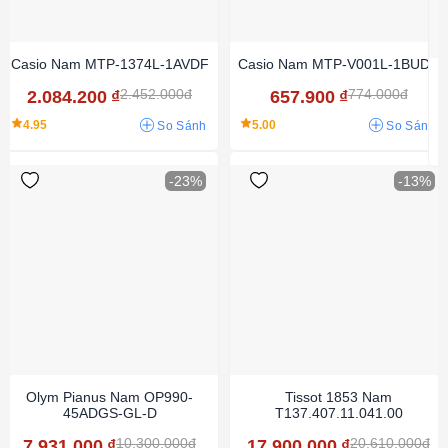
Casio Nam MTP-1374L-1AVDF
Casio Nam MTP-V001L-1BUDF
2.452.000đ
774.000đ
2.084.200
₫
657.900
₫
4.95
5.00
So Sánh
So Sánh
-23%
-13%
Olym Pianus Nam OP990-
Tissot 1853 Nam
45ADGS-GL-D
T137.407.11.041.00
10.300.000đ
20.610.000đ
7.931.000
₫
17.900.000
₫