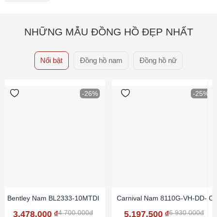
NHỮNG MẪU ĐỒNG HỒ ĐẸP NHẤT
Nổi bật
Đồng hồ nam
Đồng hồ nữ
-26%
-25%
Bentley Nam BL2333-10MTDI
Carnival Nam 8110G-VH-DD-N
Ca
4.700.000đ
6.930.000đ
3.478.000
₫
5.197.500
₫