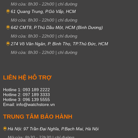
Mở cửa:
8h30
-
22h00
|
chỉ đường
61 Quang Trung, P.Gò Vấp, HCM
Mở cửa:
8h30
-
22h00
|
chỉ đường
642 CMT8, P.Thủ Dầu Một, HCM (Bình Dương)
Mở cửa:
8h30
-
22h00
|
chỉ đường
274 Võ Văn Ngân, P. Bình Thọ, TP.Thủ Đức, HCM
Mở cửa:
8h30
-
22h00
|
chỉ đường
LIÊN HỆ HỖ TRỢ
Hotline 1: 093 189 2222
Hotline 2: 097 189 3333
Hotline 3: 096 139 5555
Email: info@watchstore.vn
TRUNG TÂM BẢO HÀNH
Hà Nội: 97 Trần Đại Nghĩa, P.Bạch Mai, Hà Nội
Mở cửa:
8h30
-
22h30
|
chỉ đường