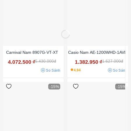
Carnival Nam 8907G-VT-XT
Casio Nam AE-1200WHD-1AVDF
5.430.000đ
1.627.000đ
4.072.500
₫
1.382.950
₫
4.94
So Sánh
So Sánh
-15%
-15%