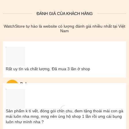
ĐÁNH GIÁ CỦA KHÁCH HÀNG
WatchStore tự hào là website có lượng đánh giá nhiều nhất tại Việt
Nam
Rất uy tín và chất lượng. Đã mua 3 lần ở shop
Đal
Sản phẩm k tì vết, đóng gói chỉn chu, đem tặng thoải mái con gà
mái luôn nha mng, mng nên ủng hộ shop 1 lần rồi ưng cái bụng
luôn như mình nha ?