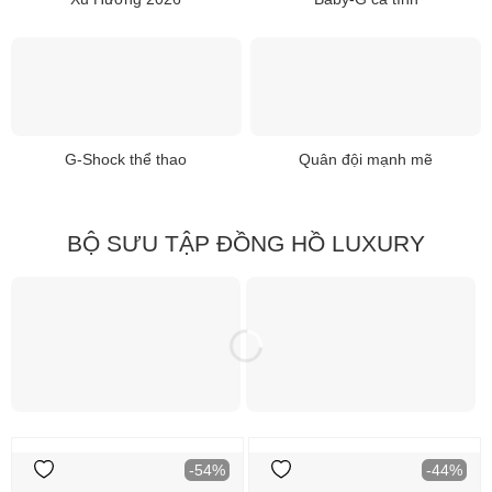
G-Shock thể thao
Quân đội mạnh mẽ
BỘ SƯU TẬP ĐỒNG HỒ LUXURY
-54%
-44%