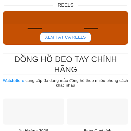
Nữ DW00100717
NJ0151-88W
REELS
6.859.000₫
12.485.000₫
5.830.150₫
7.950.000₫
Mua ngay
Mua ngay
760
802
XEM TẤT CẢ REELS
ĐỒNG HỒ ĐEO TAY CHÍNH
HÃNG
WatchStore
cung cấp đa dạng mẫu đồng hồ theo nhiều phong cách
khác nhau
Xu Hướng 2026
Baby-G cá tính