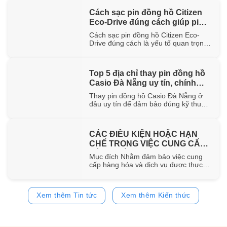
hơn 100 năm trong ngành chế tác.
Cách sạc pin đồng hồ Citizen
Trong bài viết này, WatchStore sẽ
Eco-Drive đúng cách giúp pin
giúp bạn khám phá nguồn gốc ra đời,
đặc điểm [...]
bền lâu
Cách sạc pin đồng hồ Citizen Eco-
Drive đúng cách là yếu tố quan trọng
giúp duy trì khả năng vận hành ổn
định và kéo dài tuổi thọ của pin sạc
bên trong đồng hồ. Trong bài viết này,
Top 5 địa chỉ thay pin đồng hồ
WatchStore sẽ hướng dẫn chi tiết các
Casio Đà Nẵng uy tín, chính
phương pháp sạc bằng ánh sáng mặt
trời, ánh [...]
hãng
Thay pin đồng hồ Casio Đà Nẵng ở
đâu uy tín để đảm bảo đúng kỹ thuật
và sử dụng pin chính hãng? Trong bài
viết này, WatchStore sẽ gợi ý 5 địa chỉ
thay pin Casio đáng tin cậy tại Đà
CÁC ĐIỀU KIỆN HOẶC HẠN
Nẵng, đồng thời chia sẻ quy trình
CHẾ TRONG VIỆC CUNG CẤP
thay pin và bảng giá tham [...]
HÀNG HÓA, DỊCH VỤ
Mục đích Nhằm đảm bảo việc cung
cấp hàng hóa và dịch vụ được thực
hiện đúng quy định của pháp luật,
đồng thời bảo vệ quyền và lợi ích của
khách hàng, website
Xem thêm Tin tức
Xem thêm Kiến thức
https://www.watchstore.vn công bố
các điều kiện và giới hạn áp dụng đối
với việc mua bán trên website Giới
hạn về [...]