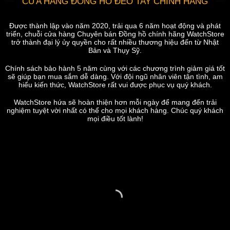
CỬA HÀNG ĐỒNG HỒ ĐEO TAY CHÍNH HÃNG
Được thành lập vào năm 2020, trải qua 6 năm hoạt động và phát
triển, chuỗi cửa hàng Chuyên bán Đồng hồ chính hãng WatchStore
trở thành đại lý ủy quyền cho rất nhiều thương hiệu đến từ Nhật
Bản và Thụy Sỹ.
Chính sách bảo hành 5 năm cùng với các chương trình giảm giá tốt
sẽ giúp bạn mua sắm dễ dàng. Với đội ngũ nhân viên tận tình, am
hiểu kiến thức, WatchStore rất vui được phục vụ quý khách.
WatchStore hứa sẽ hoàn thiện hơn mỗi ngày để mang đến trải
nghiệm tuyệt vời nhất có thể cho mọi khách hàng. Chúc quý khách
mọi điều tốt lành!