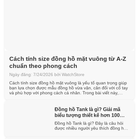
Cách tính size đồng hồ mặt vuông từ A-Z
chuẩn theo phong cách
Ngày đăng: 7/24/2026 bởi WatchStore
Cách tính size đồng hồ mặt vuông là yếu tố quan trọng giúp
bạn lựa chọn được mẫu đồng hồ vừa vặn, cân đối với cổ tay
và phù hợp với phong cách cá nhân. Trong bài viết này,
WatchStore sẽ hướng dẫn cách đo chu vi cổ tay, quy đổi kích
thước mặt vuông [...]
Đồng hồ Tank là gì? Giải mã
biểu tượng thiết kế hơn 100
năm tuổi
Đồng hồ Tank là gì? Đây là câu hỏi
được nhiều người yêu thích đồng hồ
quan tâm khi tìm hiểu về một trong
những thiết kế biểu tượng đã tồn tại