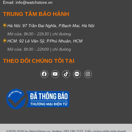
Email: info@watchstore.vn
TRUNG TÂM BẢO HÀNH
Hà Nội: 97 Trần Đại Nghĩa, P.Bạch Mai, Hà Nội
Mở cửa:
8h30
-
22h30
|
chỉ đường
HCM: 92 Lê Văn Sỹ, P.Phú Nhuận, HCM
Mở cửa:
8h30
-
22h00
|
chỉ đường
THEO DÕI CHÚNG TÔI TẠI
©2020-2026 by WatchStore.vn. Hotline: 093.189.2222. Giấy chứng nhận kinh doanh