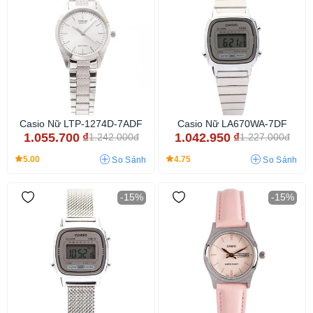
Casio Nữ LTP-1274D-7ADF
Casio Nữ LA670WA-7DF
1.055.700
₫
1.042.950
₫
1.242.000đ
1.227.000đ
5.00
4.75
So Sánh
So Sánh
-15%
-15%