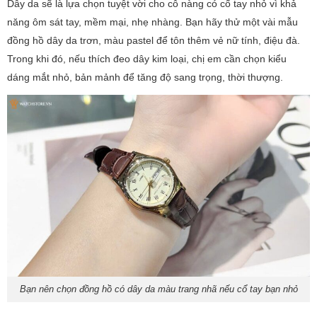
Dây da sẽ là lựa chọn tuyệt vời cho cô nàng có cổ tay nhỏ vì khả
năng ôm sát tay, mềm mại, nhẹ nhàng. Bạn hãy thử một vài mẫu
đồng hồ dây da trơn, màu pastel để tôn thêm vẻ nữ tính, điệu đà.
Trong khi đó, nếu thích đeo dây kim loại, chị em cần chọn kiểu
dáng mắt nhỏ, bản mảnh để tăng độ sang trọng, thời thượng.
Bạn nên chọn đồng hồ có dây da màu trang nhã nếu cổ tay bạn nhỏ