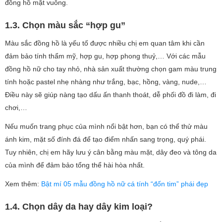
đồng hồ mặt vuông.
1.3. Chọn màu sắc “hợp gu”
Màu sắc đồng hồ là yếu tố được nhiều chị em quan tâm khi cần
đảm bảo tính thẩm mỹ, hợp gu, hợp phong thuỷ,… Với các mẫu
đồng hồ nữ cho tay nhỏ, nhà sản xuất thường chọn gam màu trung
tính hoặc pastel nhẹ nhàng như trắng, bạc, hồng, vàng, nude,…
Điều này sẽ giúp nàng tạo dấu ấn thanh thoát, dễ phối đồ đi làm, đi
chơi,…
Nếu muốn trang phục của mình nổi bật hơn, bạn có thể thử màu
ánh kim, mặt số đính đá để tạo điểm nhấn sang trọng, quý phái.
Tuy nhiên, chị em hãy lưu ý cân bằng màu mặt, dây đeo và tông da
của mình để đảm bảo tổng thể hài hòa nhất.
Xem thêm:
Bật mí 05 mẫu đồng hồ nữ cá tính “đốn tim” phái đẹp
1.4. Chọn dây da hay dây kim loại?