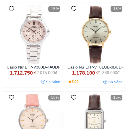
-15%
-15%
Casio Nữ LTP-V300D-4AUDF
Casio Nữ LTP-VT01GL-9BUDF
1.712.750
₫
1.178.100
₫
2.015.000đ
1.386.000đ
5.00
So Sánh
So Sánh
-15%
-15%