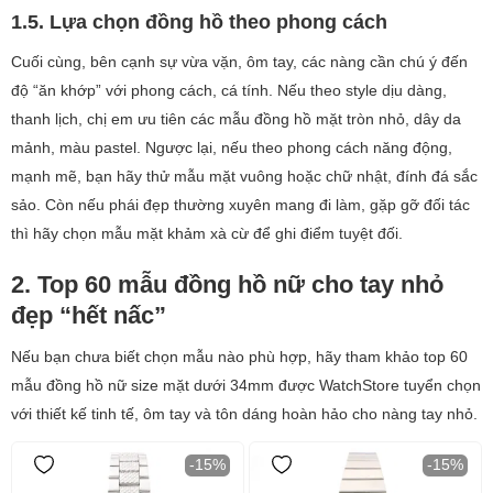
1.5. Lựa chọn đồng hồ theo phong cách
Cuối cùng, bên cạnh sự vừa vặn, ôm tay, các nàng cần chú ý đến
độ “ăn khớp” với phong cách, cá tính. Nếu theo style dịu dàng,
thanh lịch, chị em ưu tiên các mẫu đồng hồ mặt tròn nhỏ, dây da
mảnh, màu pastel. Ngược lại, nếu theo phong cách năng động,
mạnh mẽ, bạn hãy thử mẫu mặt vuông hoặc chữ nhật, đính đá sắc
sảo. Còn nếu phái đẹp thường xuyên mang đi làm, gặp gỡ đối tác
thì hãy chọn mẫu mặt khảm xà cừ để ghi điểm tuyệt đối.
2. Top 60 mẫu đồng hồ nữ cho tay nhỏ
đẹp “hết nấc”
Nếu bạn chưa biết chọn mẫu nào phù hợp, hãy tham khảo top 60
mẫu đồng hồ nữ size mặt dưới 34mm được WatchStore tuyển chọn
với thiết kế tinh tế, ôm tay và tôn dáng hoàn hảo cho nàng tay nhỏ.
-15%
-15%