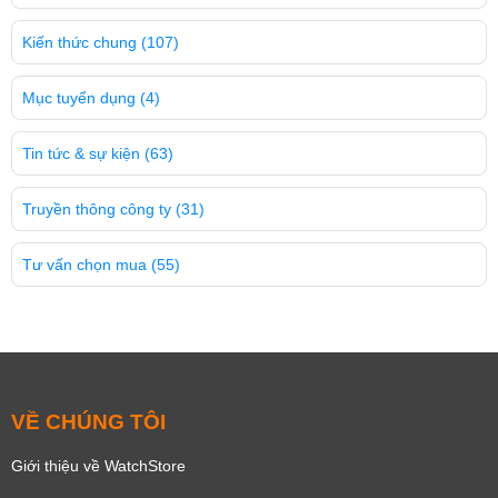
Kiến thức chung
(107)
Mục tuyển dụng
(4)
Tin tức & sự kiện
(63)
Truyền thông công ty
(31)
Tư vấn chọn mua
(55)
VỀ CHÚNG TÔI
Giới thiệu về WatchStore