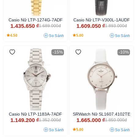
Casio Nữ LTP-1274G-7ADF
Casio Nữ LTP-V300L-1AUDF
1.435.650
₫
1.609.050
₫
1.689.000đ
1.893.000đ
4.50
5.00
So Sánh
So Sánh
-15%
-10%
Casio Nữ LTP-1183A-7ADF
SRWatch Nữ SL1607.4102TE
1.149.200
₫
1.665.000
₫
1.352.000đ
1.850.000đ
5.00
So Sánh
So Sánh