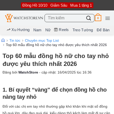
Bỏ
Đồng Hồ 10/10
Giảm Sâu
Mua 1 tặng 1
qua
nội
dung
Tìm
0
kiếm:
Xu Hướng
Reels
Nam
Nữ
Treo Tường
Để Bàn
Tin tức
Chuyên mục Top List
Top 60 mẫu đồng hồ nữ cho tay nhỏ được yêu thích nhất 2026
Top 60 mẫu đồng hồ nữ cho tay nhỏ
được yêu thích nhất 2026
Đăng bởi
WatchStore
- cập nhật:
16/04/2025
lúc
16:36
1. Bí quyết “vàng” để chọn đồng hồ cho
nàng tay nhỏ
Đối với các chị em tay nhỏ thường gặp khó khăn khi mặt số đồng
hồ quá lớn, dây đeo quá dài, kiểu dáng thô kệch làm mất đi sự cân