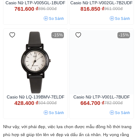
Casio Nữ LTP-V005GL-1BUDF
Casio Nữ LTP-V002GL-7B2UDF
761.600
₫
816.850
₫
896.000đ
961.000đ
So Sánh
So Sánh
-15%
-15%
Casio Nữ LQ-139BMV-7ELDF
Casio Nữ LTP-V001L-7BUDF
428.400
₫
664.700
₫
504.000đ
782.000đ
So Sánh
So Sánh
Như vậy, với phái đẹp, việc lựa chọn được mẫu đồng hồ thời trang
phù hợp sẽ giúp tôn lên vẻ đẹp và dấu ấn cá nhân. Hy vọng rằng