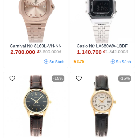
Carnival Nữ 8160L-VH-NN
Casio Nữ LA680WA-1BDF
2.700.000
₫
1.140.700
₫
3.600.000đ
1.342.000đ
3.75
So Sánh
So Sánh
-15%
-15%