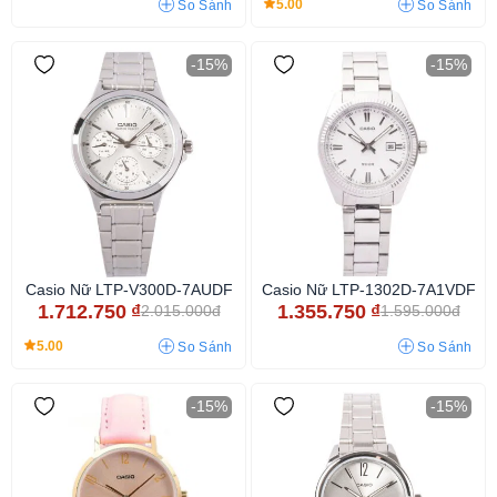
5.00
So Sánh
So Sánh
-15%
-15%
Casio Nữ LTP-V300D-7AUDF
Casio Nữ LTP-1302D-7A1VDF
1.712.750
₫
1.355.750
₫
2.015.000đ
1.595.000đ
5.00
So Sánh
So Sánh
-15%
-15%