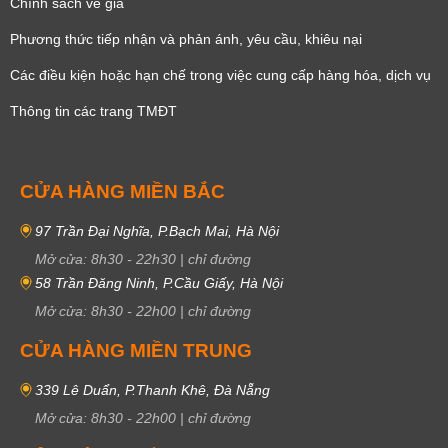
Chính sách về giá
Phương thức tiếp nhận và phản ánh, yêu cầu, khiêu nại
Các điều kiện hoặc hạn chế trong việc cung cấp hàng hóa, dịch vụ
Thông tin các trang TMĐT
CỬA HÀNG MIỀN BẮC
97 Trần Đại Nghĩa, P.Bạch Mai, Hà Nội
Mở cửa:
8h30
-
22h30
|
chỉ đường
58 Trần Đăng Ninh, P.Cầu Giấy, Hà Nội
Mở cửa:
8h30
-
22h00
|
chỉ đường
CỬA HÀNG MIỀN TRUNG
339 Lê Duẩn, P.Thanh Khê, Đà Nẵng
Mở cửa:
8h30
-
22h00
|
chỉ đường