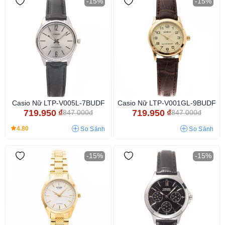
-15%
-15%
Casio Nữ LTP-V005L-7BUDF
Casio Nữ LTP-V001GL-9BUDF
719.950
₫
719.950
₫
847.000đ
847.000đ
4.80
So Sánh
So Sánh
-15%
-15%