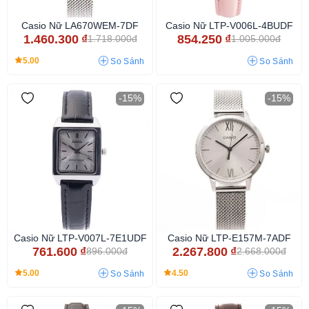
Casio Nữ LA670WEM-7DF
Casio Nữ LTP-V006L-4BUDF
1.460.300
₫
854.250
₫
1.718.000đ
1.005.000đ
5.00
So Sánh
So Sánh
-15%
-15%
Casio Nữ LTP-V007L-7E1UDF
Casio Nữ LTP-E157M-7ADF
761.600
₫
2.267.800
₫
896.000đ
2.668.000đ
5.00
4.50
So Sánh
So Sánh