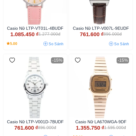
Casio Nữ LTP-VT01L-4BUDF
Casio Nữ LTP-V007L-9EUDF
1.085.450
₫
761.600
₫
1.277.000đ
896.000đ
5.00
So Sánh
So Sánh
-15%
-15%
Casio Nữ LTP-V001D-7BUDF
Casio Nữ LA670WGA-9DF
761.600
₫
1.355.750
₫
896.000đ
1.595.000đ