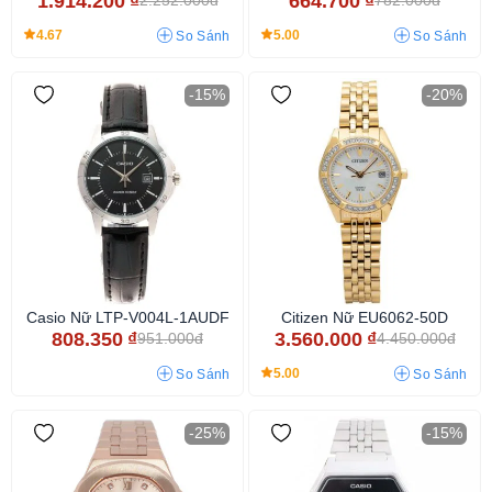
1.914.200
₫
664.700
₫
2.252.000đ
782.000đ
4.67
5.00
So Sánh
So Sánh
-15%
-20%
Casio Nữ LTP-V004L-1AUDF
Citizen Nữ EU6062-50D
808.350
₫
3.560.000
₫
951.000đ
4.450.000đ
5.00
So Sánh
So Sánh
-25%
-15%