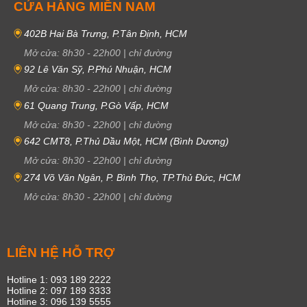
CỬA HÀNG MIỀN NAM
402B Hai Bà Trưng, P.Tân Định, HCM
Mở cửa:
8h30
-
22h00
|
chỉ đường
92 Lê Văn Sỹ, P.Phú Nhuận, HCM
Mở cửa:
8h30
-
22h00
|
chỉ đường
61 Quang Trung, P.Gò Vấp, HCM
Mở cửa:
8h30
-
22h00
|
chỉ đường
642 CMT8, P.Thủ Dầu Một, HCM (Bình Dương)
Mở cửa:
8h30
-
22h00
|
chỉ đường
274 Võ Văn Ngân, P. Bình Thọ, TP.Thủ Đức, HCM
Mở cửa:
8h30
-
22h00
|
chỉ đường
LIÊN HỆ HỖ TRỢ
Hotline 1: 093 189 2222
Hotline 2: 097 189 3333
Hotline 3: 096 139 5555