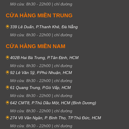
Mở cửa:
8h30
-
22h00
|
chỉ đường
CỬA HÀNG MIỀN TRUNG
339 Lê Duẩn, P.Thanh Khê, Đà Nẵng
Mở cửa:
8h30
-
22h00
|
chỉ đường
CỬA HÀNG MIỀN NAM
402B Hai Bà Trưng, P.Tân Định, HCM
Mở cửa:
8h30
-
22h00
|
chỉ đường
92 Lê Văn Sỹ, P.Phú Nhuận, HCM
Mở cửa:
8h30
-
22h00
|
chỉ đường
61 Quang Trung, P.Gò Vấp, HCM
Mở cửa:
8h30
-
22h00
|
chỉ đường
642 CMT8, P.Thủ Dầu Một, HCM (Bình Dương)
Mở cửa:
8h30
-
22h00
|
chỉ đường
274 Võ Văn Ngân, P. Bình Thọ, TP.Thủ Đức, HCM
Mở cửa:
8h30
-
22h00
|
chỉ đường