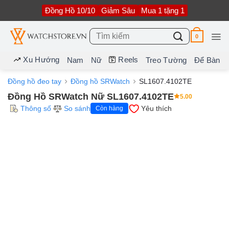
Bỏ
Đồng Hồ 10/10
Giảm Sâu
Mua 1 tặng 1
qua
nội
dung
Tìm
0
kiếm:
Xu Hướng
Reels
Nam
Nữ
Treo Tường
Để Bàn
Đồng hồ đeo tay
Đồng hồ SRWatch
SL1607.4102TE
Đồng Hồ SRWatch Nữ SL1607.4102TE
5.00
Thông số
So sánh
Yêu thích
Còn hàng