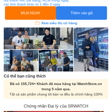
nội thành HN, Đà Nẵng, HCM trong ngày,
các tỉnh thành khác từ 1 đến 3 ngày
MUA NGAY
Thêm vào giỏ
Xem siêu thị có hàng
Có thể bạn cũng thích
Đã có 155,724+ Khách đã mua hàng tại WatchStore.vn
trong 5 năm qua.
Tất cả sản phẩm chúng tôi bán ra đều là chính hãng 100%
Chứng nhận Đại lý của SRWATCH