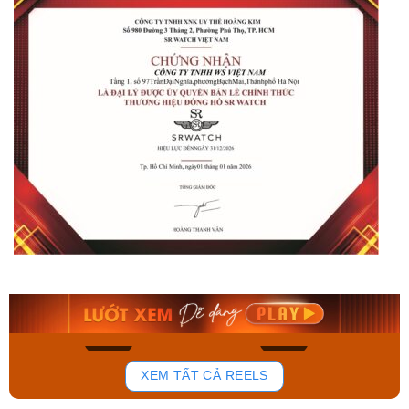
Orient Nam RA-
Casio Nam MTS-
AA0B05R19B
115D-1AVDF
9.480.000₫
2.823.000₫
8.058.000₫
2.399.550₫
Mua ngay
Mua ngay
136
81
XEM TẤT CẢ REELS