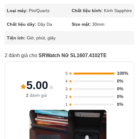
Loại máy:
Pin/Quartz
Chất liệu kính:
Kính Sapphire
Chất liệu dây:
Dây Da
Size mặt:
30mm
Tiện ích:
Giờ, phút, giây
2 đánh giá cho
SRWatch Nữ SL1607.4102TE
100%
5
0%
5.00
4
/5
0%
3
2
đánh giá
0%
2
0%
1