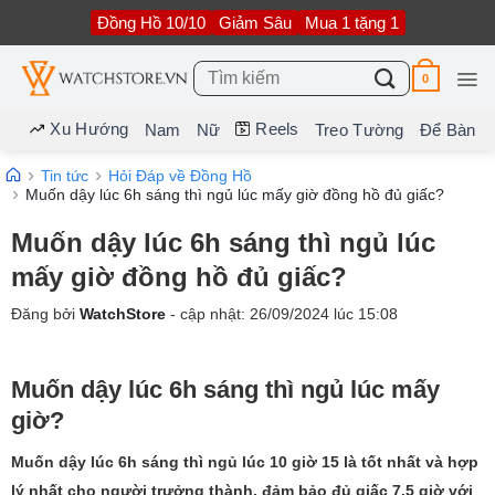
Bỏ
Đồng Hồ 10/10
Giảm Sâu
Mua 1 tặng 1
qua
nội
dung
Tìm
0
kiếm:
Xu Hướng
Reels
Nam
Nữ
Treo Tường
Để Bàn
Tin tức
Hỏi Đáp về Đồng Hồ
Muốn dậy lúc 6h sáng thì ngủ lúc mấy giờ đồng hồ đủ giấc?
Muốn dậy lúc 6h sáng thì ngủ lúc
mấy giờ đồng hồ đủ giấc?
Đăng bởi
WatchStore
- cập nhật:
26/09/2024
lúc
15:08
Muốn dậy lúc 6h sáng thì ngủ lúc mấy
giờ?
Muốn dậy lúc 6h sáng thì ngủ lúc 10 giờ 15 là tốt nhất và hợp
lý nhất cho người trưởng thành, đảm bảo đủ giấc 7.5 giờ với