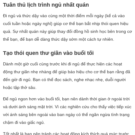
Tuân thủ lịch trình ngủ nhất quán
Đi ngủ và thức dậy vào cùng một thời điểm mỗi ngày (kể cả vào
cuối tuần hoặc ngày nghỉ) giúp cơ thể bạn bắt nhịp thói quen hiệu
quả. Sự nhất quán này giúp thay đổi đồng hồ sinh học bên trong cơ
thể bạn, để bạn dễ dàng thức dậy sớm một cách tự nhiên.
Tạo thói quen thư giãn vào buổi tối
Dành một giờ cuối cùng trước khi đi ngủ để thực hiện các hoạt
động thư giãn nhẹ nhàng để giúp báo hiệu cho cơ thể bạn rằng đã
đến giờ đi ngủ. Bạn có thể đọc sách, nghe nhạc nhẹ, duỗi người
hoặc tập thở sâu.
Để ngủ ngon hơn vào buổi tối, bạn nên dành thời gian ở ngoài trời
và dưới ánh sáng mặt trời. Vì các nghiên cứu cho thấy việc tiếp xúc
với ánh sáng bên ngoài vào ban ngày có thể ngăn ngừa tình trạng
chậm đi vào giấc ngủ.
Tốt nhất là bạn nên tránh các hoạt động kích thích quá mức trước