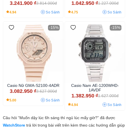
3.241.900
₫
1.042.950
₫
3.814.000đ
1.227.000đ
4.94
4.75
So Sánh
So Sánh
-15%
-15%
Casio Nữ GMA-S2100-4ADR
Casio Nam AE-1200WHD-
1AVDF
3.082.950
₫
3.627.000đ
1.382.950
₫
1.627.000đ
5.00
So Sánh
4.94
So Sánh
Câu hỏi “Muốn dậy lúc 6h sáng thì ngủ lúc mấy giờ?” đã được
WatchStore
trả lời trong bài viết trên kèm theo các hướng dẫn giúp