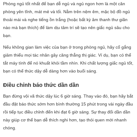
Phòng ngủ tốt nhất để bạn dễ ngủ và ngủ ngon hơn là một căn
phòng yên tĩnh, mát mẻ và tối. Nằm trên nệm êm, mặc bộ đồ ngủ
thoải mái và nghe tiếng ồn trắng (hoặc bất kỳ âm thanh thư giãn
nào mà bạn thích) để làm dịu tâm trí sẽ tạo nên giấc ngủ sâu cho
bạn.
Nếu không gian làm việc của bạn ở trong phòng ngủ, hãy cố gắng
giảm thiểu mọi tác nhân gây căng thẳng thị giác. Ví dụ, bạn có thể
tắt máy tính để nó khuất khỏi tầm nhìn. Khi chất lượng giấc ngủ tốt,
bạn có thể thức dậy dễ dàng hơn vào buổi sáng.
Điều chỉnh báo thức dần dần
Bạn đừng vội vã thức dậy lúc 6 giờ sáng. Thay vào đó, bạn hãy bắt
đầu đặt báo thức sớm hơn bình thường 15 phút trong vài ngày đầu
rồi tiếp tục điều chỉnh đến khi đạt 6 giờ sáng. Sự thay đổi dần dần
này giúp cơ thể bạn dễ thích nghi hơn, tạo thói quen mới nhanh
chóng.