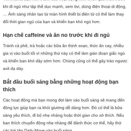
khi đi ngủ như tập thể dục mạnh, xem tivi, dùng điện thoại di động,
… Ánh sáng nhân tạo từ màn hình thiết bị điện tử có thể làm thay
đổi thời gian ngủ của bạn và khiến bạn khó ngủ hơn.
Hạn chế caffeine và ăn no trước khi đi ngủ
Tránh cà phê, trà hoặc các bữa ăn thịnh soạn, thức ăn cay, nhiều
gia vị vào buổi tối vì những thứ này có thể làm gián đoạn giấc ngủ
và khiến bạn khó dậy sớm hơn. Chúng cũng có thể gây trào ngược
axit dạ dày.
Bắt đầu buổi sáng bằng những hoạt động bạn
thích
Các hoạt động mà bạn mong đợi làm vào buổi sáng sẽ mang đến
động lực giúp bạn ra khỏi giường dễ dàng hơn. Đó có thể là bữa
sáng yêu thích, đi bộ nhẹ nhàng hoặc thời gian cho sở thích. Nếu
bạn thích chuyển động nhẹ nhàng để đánh thức cơ thể, hãy thử
các bài tập Daily Move vào buổi sáng.