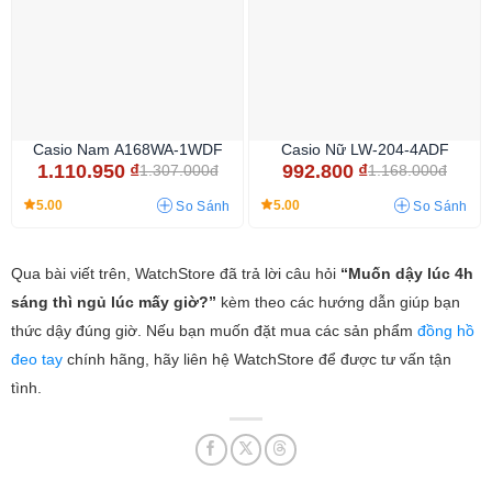
Casio Nam A168WA-1WDF
Casio Nữ LW-204-4ADF
1.110.950
₫
992.800
₫
1.307.000đ
1.168.000đ
5.00
5.00
So Sánh
So Sánh
Qua bài viết trên, WatchStore đã trả lời câu hỏi
“Muốn dậy lúc 4h
sáng thì ngủ lúc mấy giờ?”
kèm theo các hướng dẫn giúp bạn
thức dậy đúng giờ. Nếu bạn muốn đặt mua các sản phẩm
đồng hồ
đeo tay
chính hãng, hãy liên hệ WatchStore để được tư vấn tận
tình.