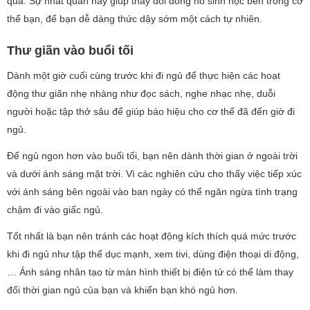
quả. Sự nhất quán này giúp thay đổi đồng hồ sinh học bên trong cơ
thể bạn, để bạn dễ dàng thức dậy sớm một cách tự nhiên.
Thư giãn vào buổi tối
Dành một giờ cuối cùng trước khi đi ngủ để thực hiện các hoạt
động thư giãn nhẹ nhàng như đọc sách, nghe nhạc nhẹ, duỗi
người hoặc tập thở sâu để giúp báo hiệu cho cơ thể đã đến giờ đi
ngủ.
Để ngủ ngon hơn vào buổi tối, bạn nên dành thời gian ở ngoài trời
và dưới ánh sáng mặt trời. Vì các nghiên cứu cho thấy việc tiếp xúc
với ánh sáng bên ngoài vào ban ngày có thể ngăn ngừa tình trạng
chậm đi vào giấc ngủ.
Tốt nhất là bạn nên tránh các hoạt động kích thích quá mức trước
khi đi ngủ như tập thể dục mạnh, xem tivi, dùng điện thoại di động,
… Ánh sáng nhân tạo từ màn hình thiết bị điện tử có thể làm thay
đổi thời gian ngủ của bạn và khiến bạn khó ngủ hơn.