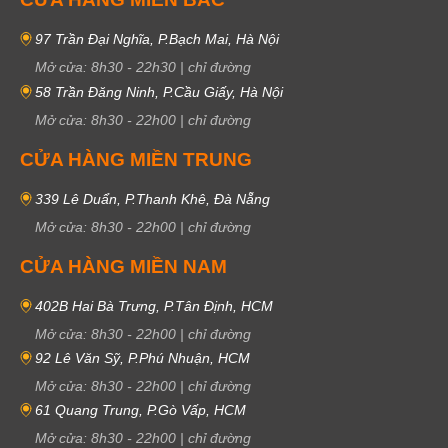
97 Trần Đại Nghĩa, P.Bạch Mai, Hà Nội
Mở cửa:
8h30
-
22h30
|
chỉ đường
58 Trần Đăng Ninh, P.Cầu Giấy, Hà Nội
Mở cửa:
8h30
-
22h00
|
chỉ đường
CỬA HÀNG MIỀN TRUNG
339 Lê Duẩn, P.Thanh Khê, Đà Nẵng
Mở cửa:
8h30
-
22h00
|
chỉ đường
CỬA HÀNG MIỀN NAM
402B Hai Bà Trưng, P.Tân Định, HCM
Mở cửa:
8h30
-
22h00
|
chỉ đường
92 Lê Văn Sỹ, P.Phú Nhuận, HCM
Mở cửa:
8h30
-
22h00
|
chỉ đường
61 Quang Trung, P.Gò Vấp, HCM
Mở cửa:
8h30
-
22h00
|
chỉ đường