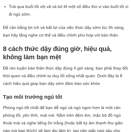
Trải qua buổi tối vội vã và bỏ lỡ một số điều thú vị vào buổi tối vì
đi ngủ sớm.
Để cân bằng lợi ích và bất lợi của việc thức dậy sớm lúc 4h sáng,
bạn hãy lắng nghe cơ thể và điều chỉnh phù hợp với bản thân.
8 cách thức dậy đúng giờ, hiệu quả,
không làm bạn mệt
Để rèn luyện bản thân thức dậy đúng 4 giờ sáng, bạn phải thay đổi
thói quen và điều chỉnh tư duy lối sống nhất quán. Dưới đây là 8
cách hiệu quả giúp bạn dậy sớm đảm bảo sức khỏe:
Tạo môi trường ngủ tốt
Phòng ngủ tốt nhất để bạn dễ ngủ và ngủ ngon hơn là một căn
phòng tối, yên tĩnh, mát mẻ. Nằm trên đệm êm, mặc bộ đồ ngủ
thoải mái và nghe tiếng ồn trắng (hoặc bất kỳ âm thanh thư giãn
nào mà bạn thích) sẽ làm dịu tâm trí, tạo nên giấc ngủ sâu cho