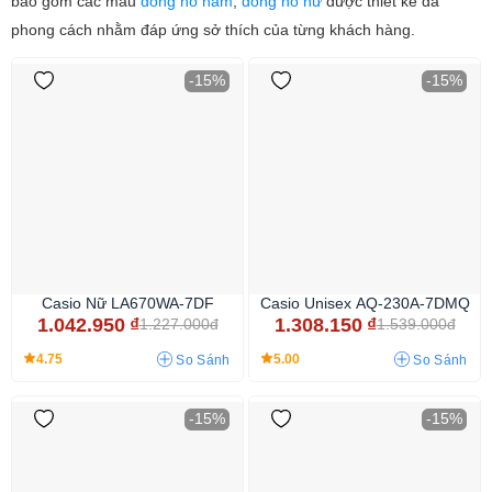
bao gồm các mẫu
đồng hồ nam
,
đồng hồ nữ
được thiết kế đa
phong cách nhằm đáp ứng sở thích của từng khách hàng.
-15%
-15%
Casio Nữ LA670WA-7DF
Casio Unisex AQ-230A-7DMQ
1.042.950
₫
1.308.150
₫
1.227.000đ
1.539.000đ
4.75
5.00
So Sánh
So Sánh
-15%
-15%