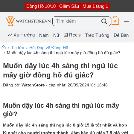
Bỏ
Đồng Hồ 10/10
Giảm Sâu
Mua 1 tặng 1
qua
nội
dung
Tìm
0
kiếm:
Xu Hướng
Reels
Nam
Nữ
Treo Tường
Để Bàn
Tin tức
Hỏi Đáp về Đồng Hồ
Muốn dậy lúc 4h sáng thì ngủ lúc mấy giờ đồng hồ đủ giấc?
Muốn dậy lúc 4h sáng thì ngủ lúc
mấy giờ đồng hồ đủ giấc?
Đăng bởi
WatchStore
- cập nhật:
26/09/2024
lúc
16:46
Muốn dậy lúc 4h sáng thì ngủ lúc mấy
giờ?
Muốn dậy lúc 4h sáng thì ngủ lúc 8 giờ 15 là tốt nhất và hợp
lý nhất cho người trưởng thành, đảm bảo đủ giấc 7.5 giờ với