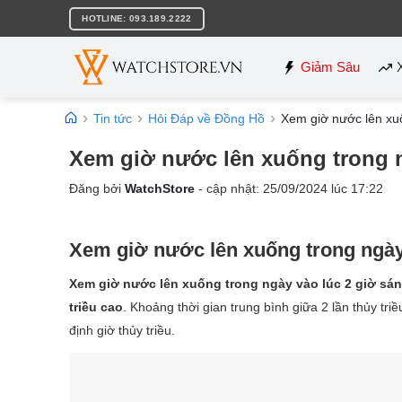
Bỏ
HOTLINE: 093.189.2222
qua
nội
dung
Giảm Sâu
Tin tức
Hỏi Đáp về Đồng Hồ
Xem giờ nước lên xuố
Xem giờ nước lên xuống trong n
Đăng bởi
WatchStore
- cập nhật:
25/09/2024
lúc
17:22
Xem giờ nước lên xuống trong ngày
Xem giờ nước lên xuống trong ngày vào lúc 2 giờ sáng 
triều cao
. Khoảng thời gian trung bình giữa 2 lần thủy tr
định giờ thủy triều.