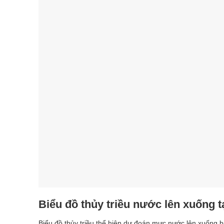
Biểu đồ thủy triều nước lên xuống t
Biểu đồ thủy triều thể hiện dự đoán mực nước lên xuống b