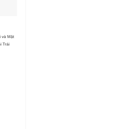
i và Mặt
i Trái