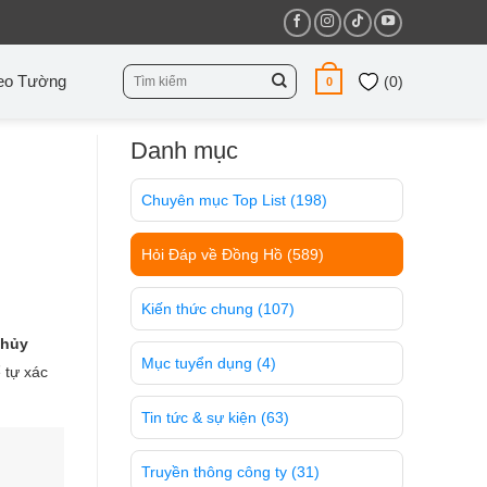
Tìm
eo Tường
(
0
)
0
kiếm:
Danh mục
Chuyên mục Top List
(198)
Hỏi Đáp về Đồng Hồ
(589)
Kiến thức chung
(107)
thủy
Mục tuyển dụng
(4)
 tự xác
Tin tức & sự kiện
(63)
Truyền thông công ty
(31)