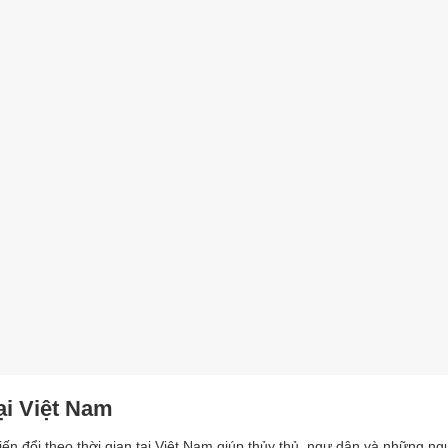
ại Việt Nam
iến đổi theo thời gian tại Việt Nam giúp thủy thủ, ngư dân và những n