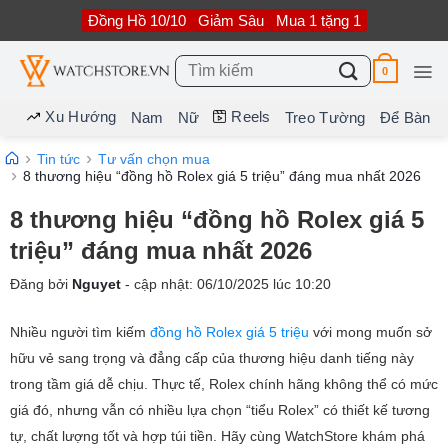
Bỏ
Đồng Hồ 10/10
Giảm Sâu
Mua 1 tặng 1
qua
nội
dung
Tìm
0
kiếm:
Xu Hướng
Reels
Nam
Nữ
Treo Tường
Để Bàn
Tin tức
Tư vấn chọn mua
8 thương hiệu “đồng hồ Rolex giá 5 triệu” đáng mua nhất 2026
8 thương hiệu “đồng hồ Rolex giá 5
triệu” đáng mua nhất 2026
Đăng bởi
Nguyet
- cập nhật:
06/10/2025
lúc
10:20
Nhiều người tìm kiếm
đồng hồ Rolex giá 5 triệu
với mong muốn sở
hữu vẻ sang trọng và đẳng cấp của thương hiệu danh tiếng này
trong tầm giá dễ chịu. Thực tế, Rolex chính hãng không thể có mức
giá đó, nhưng vẫn có nhiều lựa chọn “tiểu Rolex” có thiết kế tương
tự, chất lượng tốt và hợp túi tiền. Hãy cùng WatchStore khám phá