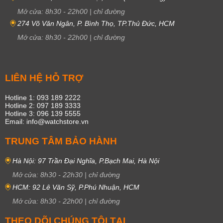
Mở cửa:
8h30
-
22h00
|
chỉ đường
274 Võ Văn Ngân, P. Bình Thọ, TP.Thủ Đức, HCM
Mở cửa:
8h30
-
22h00
|
chỉ đường
LIÊN HỆ HỖ TRỢ
Hotline 1: 093 189 2222
Hotline 2: 097 189 3333
Hotline 3: 096 139 5555
Email: info@watchstore.vn
TRUNG TÂM BẢO HÀNH
Hà Nội: 97 Trần Đại Nghĩa, P.Bạch Mai, Hà Nội
Mở cửa:
8h30
-
22h30
|
chỉ đường
HCM: 92 Lê Văn Sỹ, P.Phú Nhuận, HCM
Mở cửa:
8h30
-
22h00
|
chỉ đường
THEO DÕI CHÚNG TÔI TẠI