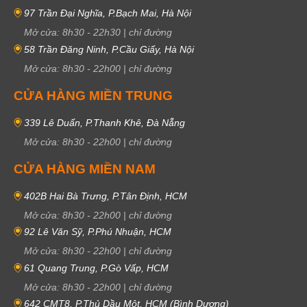
97 Trần Đại Nghĩa, P.Bạch Mai, Hà Nội
Mở cửa:
8h30
-
22h30
|
chỉ đường
58 Trần Đăng Ninh, P.Cầu Giấy, Hà Nội
Mở cửa:
8h30
-
22h00
|
chỉ đường
CỬA HÀNG MIỀN TRUNG
339 Lê Duẩn, P.Thanh Khê, Đà Nẵng
Mở cửa:
8h30
-
22h00
|
chỉ đường
CỬA HÀNG MIỀN NAM
402B Hai Bà Trưng, P.Tân Định, HCM
Mở cửa:
8h30
-
22h00
|
chỉ đường
92 Lê Văn Sỹ, P.Phú Nhuận, HCM
Mở cửa:
8h30
-
22h00
|
chỉ đường
61 Quang Trung, P.Gò Vấp, HCM
Mở cửa:
8h30
-
22h00
|
chỉ đường
642 CMT8, P.Thủ Dầu Một, HCM (Bình Dương)