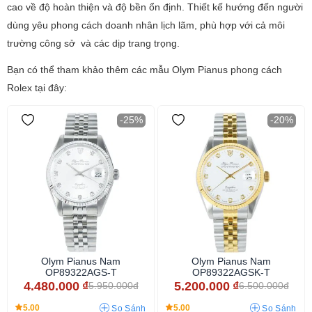
cao về độ hoàn thiện và độ bền ổn định. Thiết kế hướng đến người
dùng yêu phong cách doanh nhân lịch lãm, phù hợp với cả môi
trường công sở và các dịp trang trọng.
Bạn có thể tham khảo thêm các mẫu Olym Pianus phong cách
Rolex tại đây:
-25%
-20%
Olym Pianus Nam
Olym Pianus Nam
OP89322AGS-T
OP89322AGSK-T
4.480.000
₫
5.200.000
₫
5.950.000đ
6.500.000đ
5.00
5.00
So Sánh
So Sánh