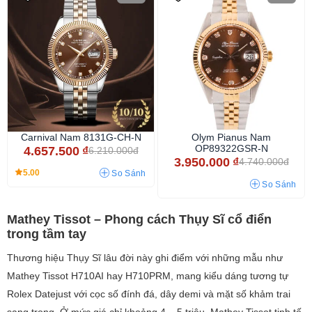
Carnival Nam 8131G-CH-N
Olym Pianus Nam
OP89322GSR-N
4.657.500
₫
6.210.000đ
3.950.000
₫
4.740.000đ
5.00
So Sánh
So Sánh
Mathey Tissot – Phong cách Thụy Sĩ cổ điển
trong tầm tay
Thương hiệu Thụy Sĩ lâu đời này ghi điểm với những mẫu như
Mathey Tissot H710AI hay H710PRM, mang kiểu dáng tương tự
Rolex Datejust với cọc số đính đá, dây demi và mặt số khảm trai
sang trọng. Ở mức giá chỉ khoảng 4 – 5 triệu, Mathey Tissot tinh tế,