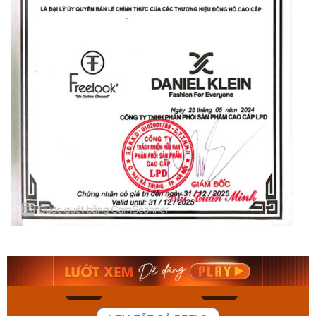
Orient Nam RA-
Casio Nam MTS-
AA0B05R19B
115D-1AVDF
9.480.000₫
2.823.000₫
8.058.000₫
2.399.550₫
Mua ngay
Mua ngay
154
87