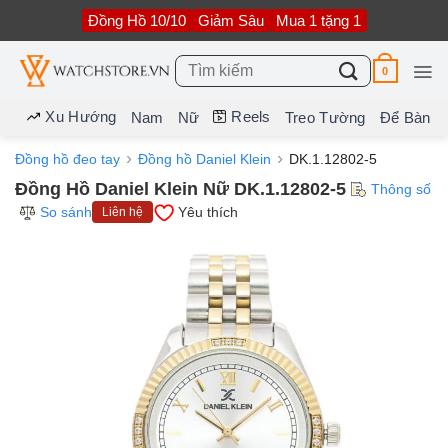
Bỏ
Đồng Hồ 10/10
Giảm Sâu
Mua 1 tặng 1
qua
nội
dung
Tìm
0
kiếm:
Xu Hướng
Reels
Nam
Nữ
Treo Tường
Để Bàn
Đồng hồ đeo tay
Đồng hồ Daniel Klein
DK.1.12802-5
Đồng Hồ Daniel Klein Nữ DK.1.12802-5
Thông số
So sánh
Yêu thích
Liên hệ