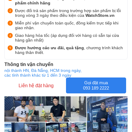
phẩm chính hãng
Được đổi trả sản phẩm trong trường hợp sản phẩm bị lỗi
trong vòng 3 ngày theo điều kiện của
WatchStore.vn
Miễn phí vận chuyển toàn quốc, đồng kiểm trực tiếp khi
giao nhận.
Giao hàng hỏa tốc (áp dụng đối với hàng có sẵn tại cửa
hàng gần nhất)
Được hưởng các ưu đãi, quà tặng
, chương trình khách
hàng thân thiết.
Thông tin vận chuyển
nội thành HN, Đà Nẵng, HCM trong ngày,
các tỉnh thành khác từ 1 đến 3 ngày
Gọi đặt mua
Liên hệ đặt hàng
093 189 2222