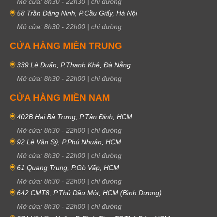
Mở cửa:
8h30
-
22h30
|
chỉ đường
58 Trần Đăng Ninh, P.Cầu Giấy, Hà Nội
Mở cửa:
8h30
-
22h00
|
chỉ đường
CỬA HÀNG MIỀN TRUNG
339 Lê Duẩn, P.Thanh Khê, Đà Nẵng
Mở cửa:
8h30
-
22h00
|
chỉ đường
CỬA HÀNG MIỀN NAM
402B Hai Bà Trưng, P.Tân Định, HCM
Mở cửa:
8h30
-
22h00
|
chỉ đường
92 Lê Văn Sỹ, P.Phú Nhuận, HCM
Mở cửa:
8h30
-
22h00
|
chỉ đường
61 Quang Trung, P.Gò Vấp, HCM
Mở cửa:
8h30
-
22h00
|
chỉ đường
642 CMT8, P.Thủ Dầu Một, HCM (Bình Dương)
Mở cửa:
8h30
-
22h00
|
chỉ đường