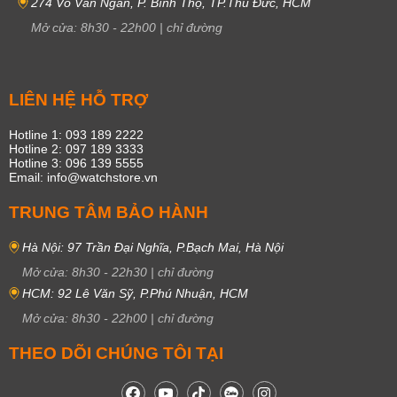
274 Võ Văn Ngân, P. Bình Thọ, TP.Thủ Đức, HCM
Mở cửa:
8h30
-
22h00
|
chỉ đường
LIÊN HỆ HỖ TRỢ
Hotline 1: 093 189 2222
Hotline 2: 097 189 3333
Hotline 3: 096 139 5555
Email: info@watchstore.vn
TRUNG TÂM BẢO HÀNH
Hà Nội: 97 Trần Đại Nghĩa, P.Bạch Mai, Hà Nội
Mở cửa:
8h30
-
22h30
|
chỉ đường
HCM: 92 Lê Văn Sỹ, P.Phú Nhuận, HCM
Mở cửa:
8h30
-
22h00
|
chỉ đường
THEO DÕI CHÚNG TÔI TẠI