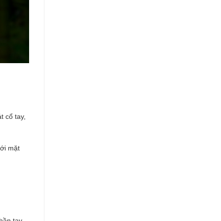
t cổ tay,
với mặt
phần tay.