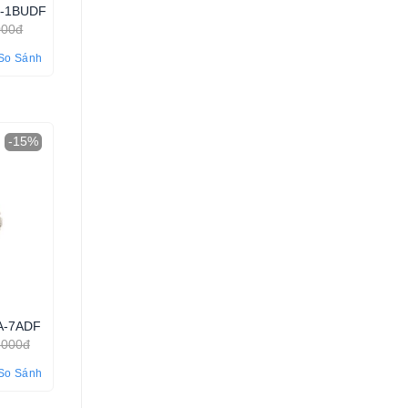
L-1BUDF
000đ
So Sánh
-15%
A-7ADF
.000đ
So Sánh