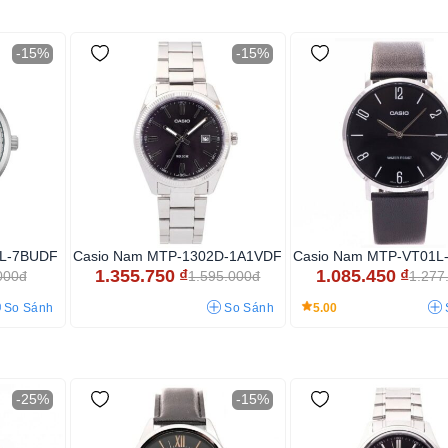
-15%
-15%
1L-7BUDF
Casio Nam MTP-1302D-1A1VDF
Casio Nam MTP-VT01L
1.355.750
₫
1.085.450
₫
000đ
1.595.000đ
1.277
5.00
So Sánh
So Sánh
-25%
-15%