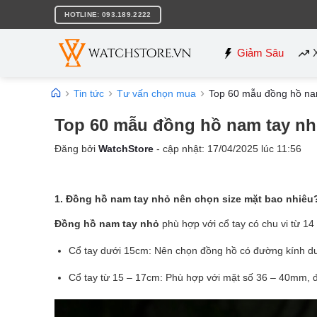
Bỏ
HOTLINE: 093.189.2222
qua
nội
dung
Giảm Sâu
Tin tức
Tư vấn chọn mua
Top 60 mẫu đồng hồ na
Top 60 mẫu đồng hồ nam tay n
Đăng bởi
WatchStore
- cập nhật:
17/04/2025
lúc
11:56
1.
Đồng hồ nam tay nhỏ nên chọn size mặt bao nhiê
Đồng hồ nam tay nhỏ
phù hợp với cổ tay có chu vi từ 14
Cổ tay dưới 15cm: Nên chọn đồng hồ có đường kính d
Cổ tay từ 15 – 17cm: Phù hợp với mặt số 36 – 40mm, đ