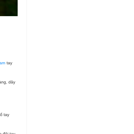
nam
tay
àng, dây
ổ tay
 đôi tay.