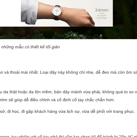
những mẫu có thiết kế tối giản
oàn và thoải mái nhất. Loại dây này không chỉ nhẹ, dễ đeo mà còn ôm sá
ệu da thật hoặc da lộn mềm, bản dây mảnh vừa phải, không quá to so 
ớm sẽ giúp dễ điều chỉnh và cố định cổ tay chắc chắn hơn.
ở, đi học, đi gặp khách hàng vừa lịch sự, vừa dễ phối với trang phục.
ng, tuy nhiên với cổ tay nhỏ thì cần lựa chọn kỹ để tránh bị “lấn át” 