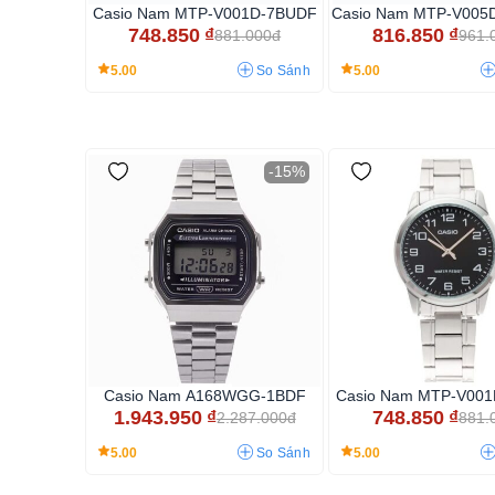
Casio Nam MTP-V001D-7BUDF
Casio Nam MTP-V005
748.850
₫
816.850
₫
881.000đ
961.
5.00
5.00
So Sánh
-15%
Casio Nam A168WGG-1BDF
Casio Nam MTP-V00
1.943.950
₫
748.850
₫
2.287.000đ
881.
5.00
5.00
So Sánh