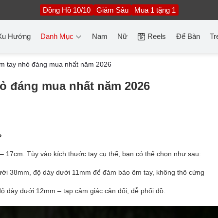
Đồng Hồ 10/10
Giảm Sâu
Mua 1 tặng 1
Xu Hướng
Danh Mục
Nam
Nữ
Reels
Để Bàn
Tr
m tay nhỏ đáng mua nhất năm 2026
hỏ đáng mua nhất năm 2026
u?
 – 17cm. Tùy vào kích thước tay cụ thể, bạn có thể chọn như sau:
ưới 38mm, độ dày dưới 11mm để đảm bảo ôm tay, không thô cứng
ộ dày dưới 12mm – tạp cảm giác cân đối, dễ phối đồ.