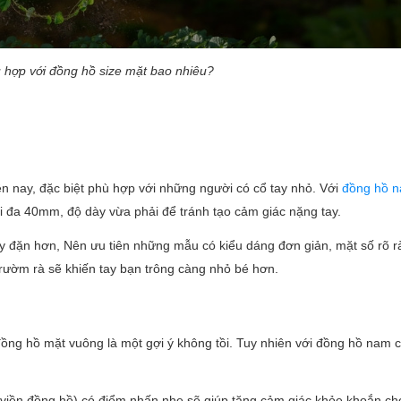
 hợp với đồng hồ size mặt bao nhiêu?
ện nay, đặc biệt phù hợp với những người có cổ tay nhỏ. Với
đồng hồ 
i đa 40mm, độ dày vừa phải để tránh tạo cảm giác nặng tay.
đầy đặn hơn, Nên ưu tiên những mẫu có kiểu dáng đơn giản, mặt số rõ r
 rườm rà sẽ khiến tay bạn trông càng nhỏ bé hơn.
ồng hồ mặt vuông là một gợi ý không tồi. Tuy nhiên với đồng hồ nam c
(viền đồng hồ) có điểm nhấn nhẹ sẽ giúp tăng cảm giác khỏe khoắn cho