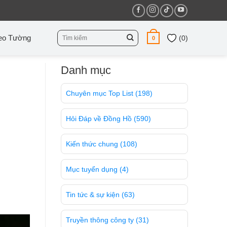
Tìm
eo Tường
(
0
)
0
kiếm:
Danh mục
Chuyên mục Top List
(198)
Hỏi Đáp về Đồng Hồ
(590)
Kiến thức chung
(108)
Mục tuyển dụng
(4)
Tin tức & sự kiện
(63)
Truyền thông công ty
(31)