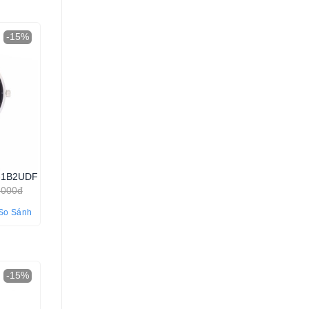
-15%
-1B2UDF
.000đ
So Sánh
-15%