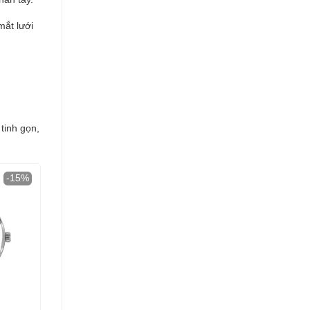
mắt lưới
.
tinh gọn,
-15%