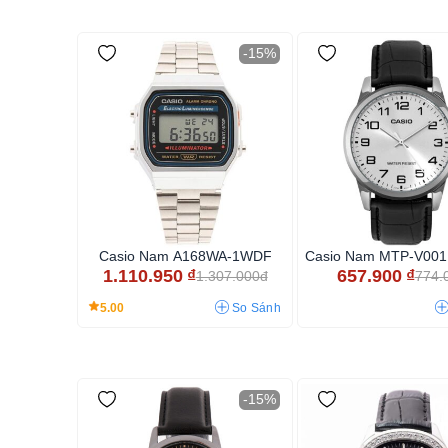
-15%
Casio Nam A168WA-1WDF
Casio Nam MTP-V00
1.110.950
₫
657.900
₫
1.307.000đ
774.
5.00
So Sánh
-15%