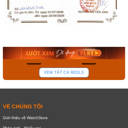
Orient Nam RA-
Casio Nam MTS-
AA0B05R19B
115D-1AVDF
9.480.000₫
2.823.000₫
8.058.000₫
2.399.550₫
Mua ngay
Mua ngay
173
98
XEM TẤT CẢ REELS
VỀ CHÚNG TÔI
Giới thiệu về WatchStore
Phản ánh - Khiếu nại