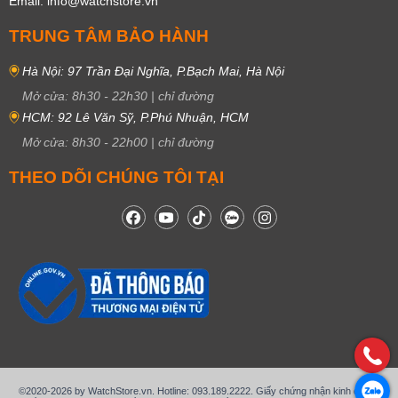
Email: info@watchstore.vn
TRUNG TÂM BẢO HÀNH
Hà Nội: 97 Trần Đại Nghĩa, P.Bạch Mai, Hà Nội
Mở cửa:
8h30
-
22h30
|
chỉ đường
HCM: 92 Lê Văn Sỹ, P.Phú Nhuận, HCM
Mở cửa:
8h30
-
22h00
|
chỉ đường
THEO DÕI CHÚNG TÔI TẠI
©2020-2026 by WatchStore.vn. Hotline: 093.189.2222. Giấy chứng nhận kinh doanh