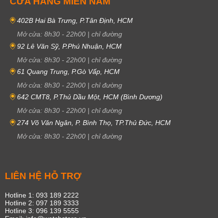
CỬA HÀNG MIỀN NAM
402B Hai Bà Trưng, P.Tân Định, HCM
Mở cửa:
8h30
-
22h00
|
chỉ đường
92 Lê Văn Sỹ, P.Phú Nhuận, HCM
Mở cửa:
8h30
-
22h00
|
chỉ đường
61 Quang Trung, P.Gò Vấp, HCM
Mở cửa:
8h30
-
22h00
|
chỉ đường
642 CMT8, P.Thủ Dầu Một, HCM (Bình Dương)
Mở cửa:
8h30
-
22h00
|
chỉ đường
274 Võ Văn Ngân, P. Bình Thọ, TP.Thủ Đức, HCM
Mở cửa:
8h30
-
22h00
|
chỉ đường
LIÊN HỆ HỖ TRỢ
Hotline 1: 093 189 2222
Hotline 2: 097 189 3333
Hotline 3: 096 139 5555