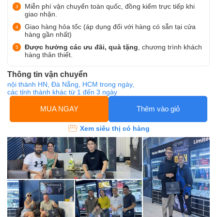
Miễn phí vận chuyển toàn quốc, đồng kiểm trực tiếp khi
giao nhận.
Giao hàng hỏa tốc (áp dụng đối với hàng có sẵn tại cửa
hàng gần nhất)
Được hưởng các ưu đãi, quà tặng
, chương trình khách
hàng thân thiết.
Thông tin vận chuyển
nội thành HN, Đà Nẵng, HCM trong ngày,
các tỉnh thành khác từ 1 đến 3 ngày
MUA NGAY
Thêm vào giỏ
Xem siêu thị có hàng