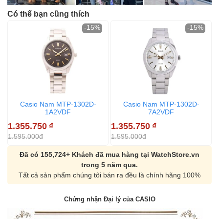
Có thể bạn cũng thích
-15%
-15%
Casio Nam MTP-1302D-
Casio Nam MTP-1302D-
1A2VDF
7A2VDF
1.355.750
₫
1.355.750
₫
1
1.595.000đ
1.595.000đ
1
Đã có 155,724+ Khách đã mua hàng tại WatchStore.vn
trong 5 năm qua.
Tất cả sản phẩm chúng tôi bán ra đều là chính hãng 100%
Chứng nhận Đại lý của CASIO