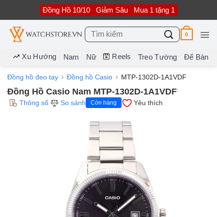
Bỏ
Đồng Hồ 10/10
Giảm Sâu
Mua 1 tặng 1
qua
nội
dung
Tìm
0
kiếm:
Xu Hướng
Reels
Nam
Nữ
Treo Tường
Để Bàn
Đồng hồ đeo tay
Đồng hồ Casio
MTP-1302D-1A1VDF
Đồng Hồ Casio Nam MTP-1302D-1A1VDF
Thông số
So sánh
Yêu thích
Còn hàng