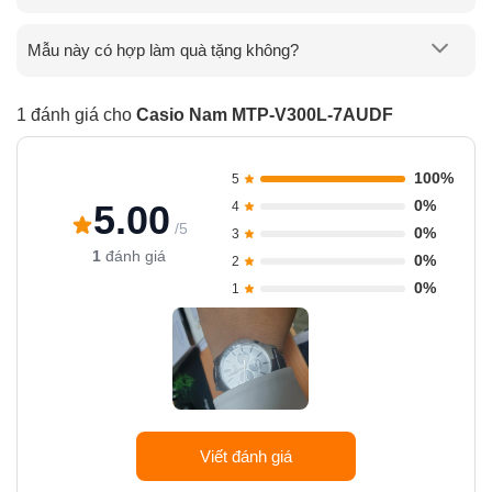
Mẫu này có hợp làm quà tặng không?
1 đánh giá cho
Casio Nam MTP-V300L-7AUDF
100%
5
0%
5.00
4
/5
0%
3
1
đánh giá
0%
2
0%
1
Viết đánh giá