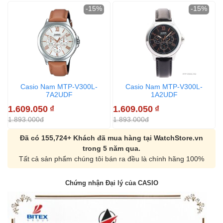
-15%
-15%
Casio Nam MTP-V300L-
Casio Nam MTP-V300L-
7A2UDF
1A2UDF
1.609.050
₫
1.609.050
₫
1
1.893.000đ
1.893.000đ
1
Đã có 155,724+ Khách đã mua hàng tại WatchStore.vn
trong 5 năm qua.
Tất cả sản phẩm chúng tôi bán ra đều là chính hãng 100%
Chứng nhận Đại lý của CASIO