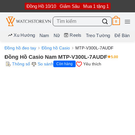
Bỏ
Đồng Hồ 10/10
Giảm Sâu
Mua 1 tặng 1
qua
nội
dung
Tìm
0
kiếm:
Xu Hướng
Reels
Nam
Nữ
Treo Tường
Để Bàn
Đồng hồ đeo tay
Đồng hồ Casio
MTP-V300L-7AUDF
Đồng Hồ Casio Nam MTP-V300L-7AUDF
5.00
Thông số
So sánh
Yêu thích
Còn hàng