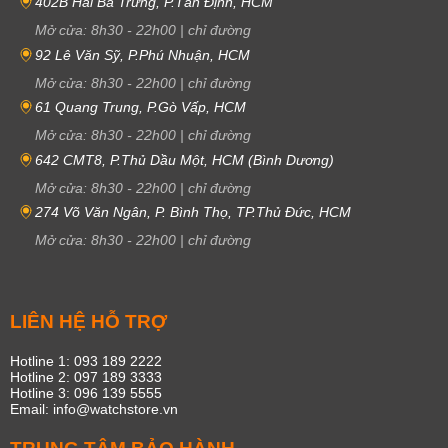
402B Hai Bà Trưng, P.Tân Định, HCM
Mở cửa:
8h30
-
22h00
|
chỉ đường
92 Lê Văn Sỹ, P.Phú Nhuận, HCM
Mở cửa:
8h30
-
22h00
|
chỉ đường
61 Quang Trung, P.Gò Vấp, HCM
Mở cửa:
8h30
-
22h00
|
chỉ đường
642 CMT8, P.Thủ Dầu Một, HCM (Bình Dương)
Mở cửa:
8h30
-
22h00
|
chỉ đường
274 Võ Văn Ngân, P. Bình Thọ, TP.Thủ Đức, HCM
Mở cửa:
8h30
-
22h00
|
chỉ đường
LIÊN HỆ HỖ TRỢ
Hotline 1: 093 189 2222
Hotline 2: 097 189 3333
Hotline 3: 096 139 5555
Email: info@watchstore.vn