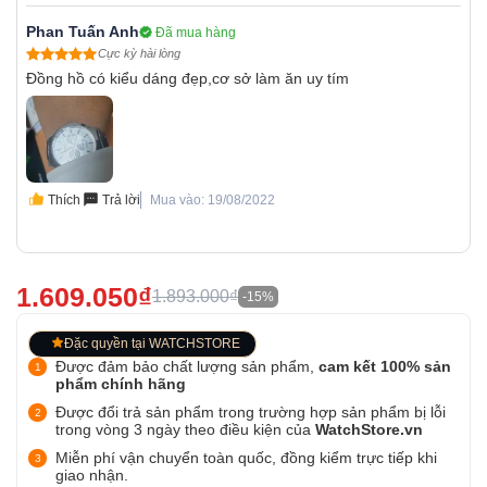
Phan Tuấn Anh
Đã mua hàng
Cực kỳ hài lòng
Đồng hồ có kiểu dáng đẹp,cơ sở làm ăn uy tím
Thích
Trả lời
Mua vào: 19/08/2022
1.609.050₫
1.893.000₫
-15%
Đặc quyền tại WATCHSTORE
Được đảm bảo chất lượng sản phẩm,
cam kết 100% sản
phẩm chính hãng
Được đổi trả sản phẩm trong trường hợp sản phẩm bị lỗi
trong vòng 3 ngày theo điều kiện của
WatchStore.vn
Miễn phí vận chuyển toàn quốc, đồng kiểm trực tiếp khi
giao nhận.