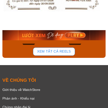
Orient Nam RA-
Casio Nam MTS-
AA0B05R19B
115D-1AVDF
9.480.000₫
2.823.000₫
8.058.000₫
2.399.550₫
Mua ngay
Mua ngay
137
81
XEM TẤT CẢ REELS
VỀ CHÚNG TÔI
Giới thiệu về WatchStore
Phản ánh - Khiếu nại
Chứng nhận đại lý