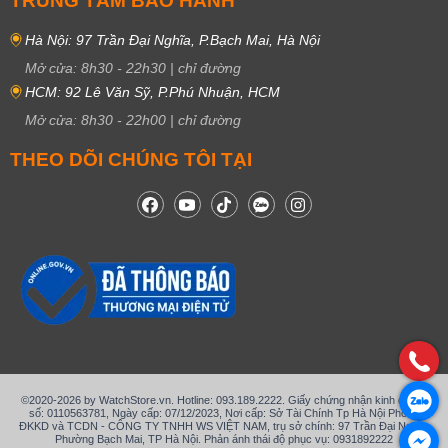
TRUNG TÂM BẢO HÀNH
Hà Nội: 97 Trần Đại Nghĩa, P.Bạch Mai, Hà Nội
Mở cửa:
8h30
-
22h30
|
chỉ đường
HCM: 92 Lê Văn Sỹ, P.Phú Nhuận, HCM
Mở cửa:
8h30
-
22h00
|
chỉ đường
THEO DÕI CHÚNG TÔI TẠI
©2020-2026 by WatchStore.vn. Hotline: 093.189.2222. Giấy chứng nhận kinh doanh
số: 0110563781, Ngày cấp: 07/12/2023, Nơi cấp: Sở Tài Chính Tp Hà Nội Phòng
ĐKKD và TCDN - CÔNG TY TNHH WS VIỆT NAM, trụ sở chính: 97 Trần Đại Nghĩa,
Phường Bạch Mai, TP Hà Nội. Phản ánh thái độ phục vụ: 0931892222