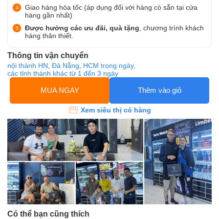
Giao hàng hỏa tốc (áp dụng đối với hàng có sẵn tại cửa
hàng gần nhất)
Được hưởng các ưu đãi, quà tặng
, chương trình khách
hàng thân thiết.
Thông tin vận chuyển
nội thành HN, Đà Nẵng, HCM trong ngày,
các tỉnh thành khác từ 1 đến 3 ngày
MUA NGAY
Thêm vào giỏ
Xem siêu thị có hàng
Có thể bạn cũng thích