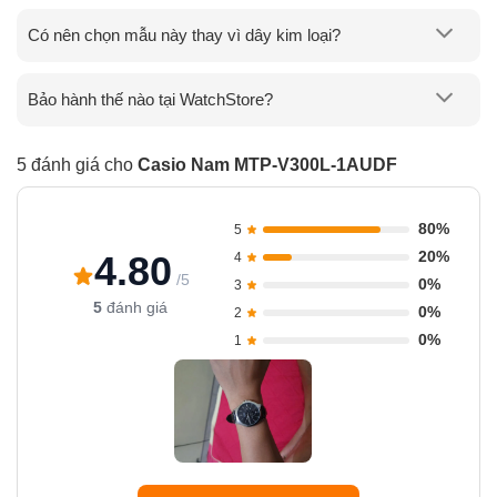
Có nên chọn mẫu này thay vì dây kim loại?
Bảo hành thế nào tại WatchStore?
5 đánh giá cho
Casio Nam MTP-V300L-1AUDF
80%
5
20%
4.80
4
/5
0%
3
5
đánh giá
0%
2
0%
1