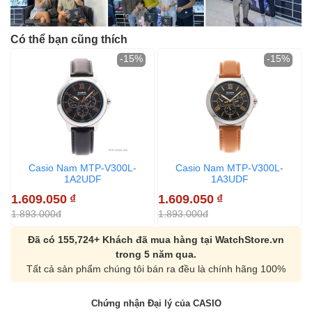
Có thể bạn cũng thích
-15%
-15%
Casio Nam MTP-V300L-
Casio Nam MTP-V300L-
1A2UDF
1A3UDF
1.609.050
₫
1.609.050
₫
1
1.893.000đ
1.893.000đ
1
Đã có 155,724+ Khách đã mua hàng tại WatchStore.vn
trong 5 năm qua.
Tất cả sản phẩm chúng tôi bán ra đều là chính hãng 100%
Chứng nhận Đại lý của CASIO