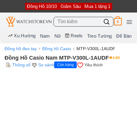
Bỏ
Đồng Hồ 10/10
Giảm Sâu
Mua 1 tặng 1
qua
nội
dung
Tìm
0
kiếm:
Xu Hướng
Reels
Nam
Nữ
Treo Tường
Để Bàn
Đồng hồ đeo tay
Đồng hồ Casio
MTP-V300L-1AUDF
Đồng Hồ Casio Nam MTP-V300L-1AUDF
4.80
Thông số
So sánh
Yêu thích
Còn hàng