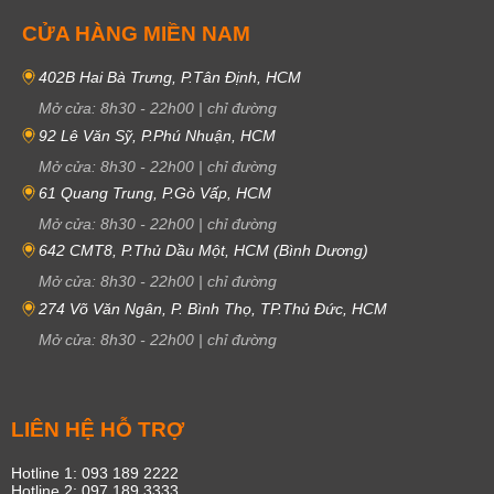
CỬA HÀNG MIỀN NAM
402B Hai Bà Trưng, P.Tân Định, HCM
Mở cửa:
8h30
-
22h00
|
chỉ đường
92 Lê Văn Sỹ, P.Phú Nhuận, HCM
Mở cửa:
8h30
-
22h00
|
chỉ đường
61 Quang Trung, P.Gò Vấp, HCM
Mở cửa:
8h30
-
22h00
|
chỉ đường
642 CMT8, P.Thủ Dầu Một, HCM (Bình Dương)
Mở cửa:
8h30
-
22h00
|
chỉ đường
274 Võ Văn Ngân, P. Bình Thọ, TP.Thủ Đức, HCM
Mở cửa:
8h30
-
22h00
|
chỉ đường
LIÊN HỆ HỖ TRỢ
Hotline 1: 093 189 2222
Hotline 2: 097 189 3333