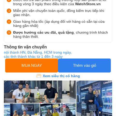
trong vòng 3 ngày theo điều kiện của
WatchStore.vn
Miễn phí vận chuyển toàn quốc, đồng kiểm trực tiếp khi
giao nhận.
Giao hàng hỏa tốc (áp dụng đối với hàng có sẵn tại cửa
hàng gần nhất)
Được hưởng các ưu đãi, quà tặng
, chương trình khách
hàng thân thiết.
Thông tin vận chuyển
nội thành HN, Đà Nẵng, HCM trong ngày,
các tỉnh thành khác từ 1 đến 3 ngày
MUA NGAY
Thêm vào giỏ
Xem siêu thị có hàng