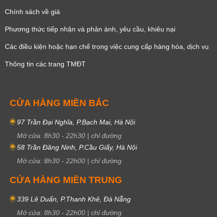
Chính sách về giá
Phương thức tiếp nhận và phản ánh, yêu cầu, khiêu nại
Các điều kiện hoặc hạn chế trong việc cung cấp hàng hóa, dịch vụ
Thông tin các trang TMĐT
CỬA HÀNG MIỀN BẮC
97 Trần Đại Nghĩa, P.Bạch Mai, Hà Nội
Mở cửa:
8h30
-
22h30
|
chỉ đường
58 Trần Đăng Ninh, P.Cầu Giấy, Hà Nội
Mở cửa:
8h30
-
22h00
|
chỉ đường
CỬA HÀNG MIỀN TRUNG
339 Lê Duẩn, P.Thanh Khê, Đà Nẵng
Mở cửa:
8h30
-
22h00
|
chỉ đường