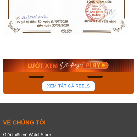
Orient Nam RA-
Casio Nam MTS-
AA0B05R19B
115D-1AVDF
9.480.000₫
2.823.000₫
8.058.000₫
2.399.550₫
Mua ngay
Mua ngay
148
84
XEM TẤT CẢ REELS
VỀ CHÚNG TÔI
Giới thiệu về WatchStore