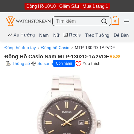
Bỏ
Đồng Hồ 10/10
Giảm Sâu
Mua 1 tặng 1
qua
nội
dung
Tìm
0
kiếm:
Xu Hướng
Reels
Nam
Nữ
Treo Tường
Để Bàn
Đồng hồ đeo tay
Đồng hồ Casio
MTP-1302D-1A2VDF
Đồng Hồ Casio Nam MTP-1302D-1A2VDF
5.00
Thông số
So sánh
Yêu thích
Còn hàng