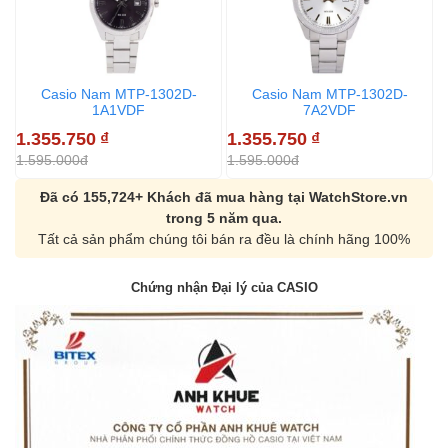
Casio Nam MTP-1302D-
Casio Nam MTP-1302D-
1A1VDF
7A2VDF
1.355.750
₫
1.355.750
₫
1
1.595.000đ
1.595.000đ
1
Đã có 155,724+ Khách đã mua hàng tại WatchStore.vn
trong 5 năm qua.
Tất cả sản phẩm chúng tôi bán ra đều là chính hãng 100%
Chứng nhận Đại lý của CASIO