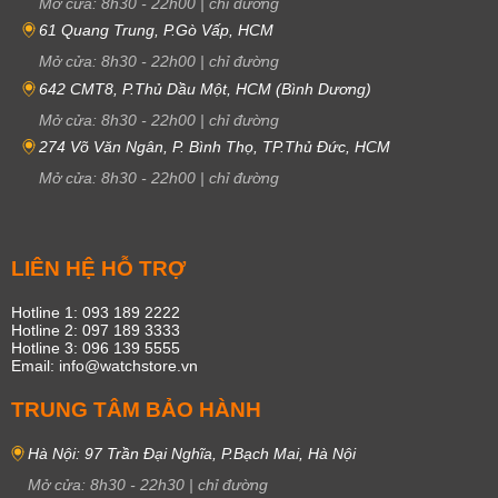
Mở cửa:
8h30
-
22h00
|
chỉ đường
61 Quang Trung, P.Gò Vấp, HCM
Mở cửa:
8h30
-
22h00
|
chỉ đường
642 CMT8, P.Thủ Dầu Một, HCM (Bình Dương)
Mở cửa:
8h30
-
22h00
|
chỉ đường
274 Võ Văn Ngân, P. Bình Thọ, TP.Thủ Đức, HCM
Mở cửa:
8h30
-
22h00
|
chỉ đường
LIÊN HỆ HỖ TRỢ
Hotline 1: 093 189 2222
Hotline 2: 097 189 3333
Hotline 3: 096 139 5555
Email: info@watchstore.vn
TRUNG TÂM BẢO HÀNH
Hà Nội: 97 Trần Đại Nghĩa, P.Bạch Mai, Hà Nội
Mở cửa:
8h30
-
22h30
|
chỉ đường