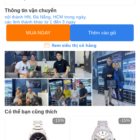
Thông tin vận chuyển
nội thành HN, Đà Nẵng, HCM trong ngày,
các tỉnh thành khác từ 1 đến 3 ngày
MUA NGAY
Thêm vào giỏ
Xem siêu thị có hàng
Có thể bạn cũng thích
-15%
-15%