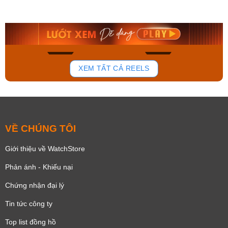
AA0B05R19B
115D-1AVDF
9.480.000₫
2.823.000₫
8.058.000₫
2.399.550₫
Mua ngay
Mua ngay
175
100
XEM TẤT CẢ REELS
VỀ CHÚNG TÔI
Giới thiệu về WatchStore
Phản ánh - Khiếu nại
Chứng nhận đại lý
Tin tức công ty
Top list đồng hồ