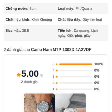
Chống nước:
5atm
Loại máy:
Pin/Quartz
Chất liệu kính:
Kính Khoáng
Chất liệu dây:
Dây kim loại
Size mặt:
38.5
Tiện ích:
Dạ quang, Lịch
ngày, Giờ, phút, giây
2 đánh giá cho
Casio Nam MTP-1302D-1A2VDF
100%
5
0%
5.00
4
/5
0%
3
2
đánh giá
0%
2
0%
1