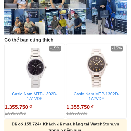
Có thể bạn cũng thích
-15%
-15%
Casio Nam MTP-1302D-
Casio Nam MTP-1302D-
1A1VDF
1A2VDF
1.355.750
₫
1.355.750
₫
1
1.595.000đ
1.595.000đ
1
Đã có 155,724+ Khách đã mua hàng tại WatchStore.vn
trong 5 năm qua.