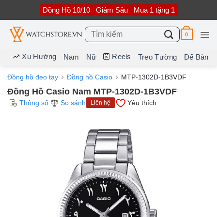
Bỏ
Đồng Hồ 10/10
Giảm Sâu
Mua 1 tặng 1
qua
nội
dung
Tìm
0
kiếm:
Xu Hướng
Reels
Nam
Nữ
Treo Tường
Để Bàn
Đồng hồ đeo tay
Đồng hồ Casio
MTP-1302D-1B3VDF
Đồng Hồ Casio Nam MTP-1302D-1B3VDF
Thông số
So sánh
Yêu thích
Liên hệ