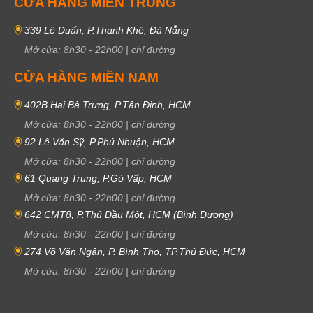
CỬA HÀNG MIỀN TRUNG
339 Lê Duẩn, P.Thanh Khê, Đà Nẵng
Mở cửa:
8h30
-
22h00
|
chỉ đường
CỬA HÀNG MIỀN NAM
402B Hai Bà Trưng, P.Tân Định, HCM
Mở cửa:
8h30
-
22h00
|
chỉ đường
92 Lê Văn Sỹ, P.Phú Nhuận, HCM
Mở cửa:
8h30
-
22h00
|
chỉ đường
61 Quang Trung, P.Gò Vấp, HCM
Mở cửa:
8h30
-
22h00
|
chỉ đường
642 CMT8, P.Thủ Dầu Một, HCM (Bình Dương)
Mở cửa:
8h30
-
22h00
|
chỉ đường
274 Võ Văn Ngân, P. Bình Thọ, TP.Thủ Đức, HCM
Mở cửa:
8h30
-
22h00
|
chỉ đường