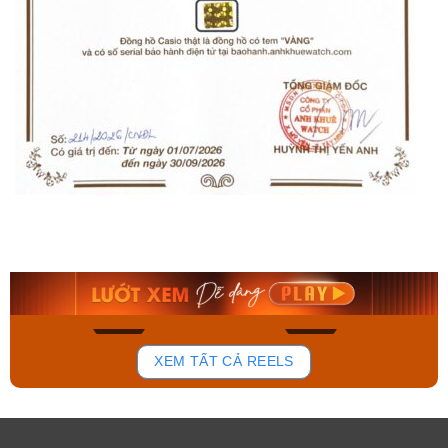
Orient Nam RA-
Casio Nam MTS-
AA0B05R19B
115D-1AVDF
9.480.000₫
2.823.000₫
8.058.000₫
2.399.550₫
Mua ngay
Mua ngay
186
104
XEM TẤT CẢ REELS