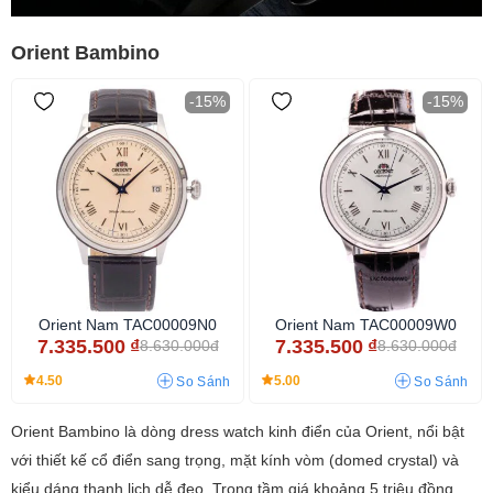
Orient Bambino
-15%
-15%
Orient Nam TAC00009N0
Orient Nam TAC00009W0
7.335.500
₫
7.335.500
₫
8.630.000đ
8.630.000đ
4.50
5.00
So Sánh
So Sánh
Orient Bambino là dòng dress watch kinh điển của Orient, nổi bật
với thiết kế cổ điển sang trọng, mặt kính vòm (domed crystal) và
kiểu dáng thanh lịch dễ đeo. Trong tầm giá khoảng 5 triệu đồng,