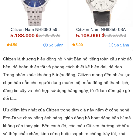
Citizen Nam NH8350-59L
Citizen Nam NH8350-08A
5.188.000
₫
5.108.000
₫
6.485.000đ
6.385.000đ
4.50
5.00
So Sánh
So Sánh
Citizen là thương hiệu đồng hồ Nhật Bản nổi tiếng toàn cầu nhờ độ
bền, độ hoàn thiện tốt và phong cách thiết kế hiện đại, dễ đeo.
Trong phân khúc khoảng 5 triệu đồng, Citizen mang đến nhiều lựa
chọn hấp dẫn cho người dùng muốn một mẫu đồng hồ thanh lịch,
đáng tin cậy và phù hợp sử dụng hằng ngày, từ đi làm đến gặp gỡ
đối tác.
Ưu điểm lớn nhất của Citizen trong tầm giá này nằm ở công nghệ
Eco-Drive chạy bằng ánh sáng, giúp đồng hồ hoạt động bền bỉ mà
không cần thay pin. Bên cạnh đó, các mẫu Citizen thường sở hữu
vỏ thép chắc chắn, kính cứng hoặc sapphire chống trầy tốt, khả