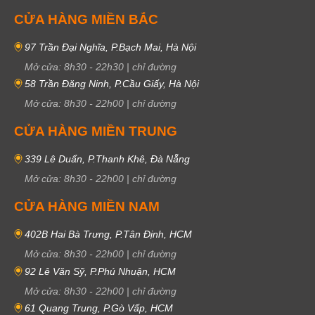
CỬA HÀNG MIỀN BẮC
97 Trần Đại Nghĩa, P.Bạch Mai, Hà Nội
Mở cửa:
8h30
-
22h30
|
chỉ đường
58 Trần Đăng Ninh, P.Cầu Giấy, Hà Nội
Mở cửa:
8h30
-
22h00
|
chỉ đường
CỬA HÀNG MIỀN TRUNG
339 Lê Duẩn, P.Thanh Khê, Đà Nẵng
Mở cửa:
8h30
-
22h00
|
chỉ đường
CỬA HÀNG MIỀN NAM
402B Hai Bà Trưng, P.Tân Định, HCM
Mở cửa:
8h30
-
22h00
|
chỉ đường
92 Lê Văn Sỹ, P.Phú Nhuận, HCM
Mở cửa:
8h30
-
22h00
|
chỉ đường
61 Quang Trung, P.Gò Vấp, HCM