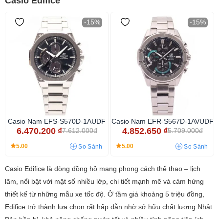
Casio Edifice
-15%
-15%
Casio Nam EFS-S570D-1AUDF
Casio Nam EFR-S567D-1AVUDF
6.470.200
₫
4.852.650
₫
7.612.000đ
5.709.000đ
5.00
5.00
So Sánh
So Sánh
Casio Edifice là dòng đồng hồ mang phong cách thể thao – lịch
lãm, nổi bật với mặt số nhiều lớp, chi tiết mạnh mẽ và cảm hứng
thiết kế từ những mẫu xe tốc độ. Ở tầm giá khoảng 5 triệu đồng,
Edifice trở thành lựa chọn rất hấp dẫn nhờ sở hữu chất lượng Nhật