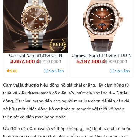
Carnival Nam 8131G-CH-N
Carnival Nam 8110G-VH-DD-N
4.657.500
₫
5.197.500
₫
6.210.000đ
6.930.000đ
5.00
So Sánh
So Sánh
Carnival là thương hiệu đồng hồ giá phải chăng, lấy cảm hứng từ
thiết kế kiểu dress-watch cổ điển. Với mức giá khoảng 4 – 5 triệu
đồng, Carnival mang đến cho người mua lựa chọn dễ tiếp cận để
sở hữu một chiếc đồng hồ cơ hoặc automatic với thiết kế hoàn
thiện tốt và diện mạo sang trọng.
Ưu điểm của Carnival là vỏ thép không gỉ, mặt kính sapphire hoặc
kính khoáng chất lượng tốt, nhiều mẫu có máy Miyota hoặc máy