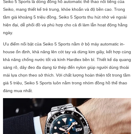
Seiko 5 Sports là dòng đồng hồ automatic thể thao nổi tiếng của
Seiko, mang thiết kế trẻ trung, khỏe khoắn và độ bền cao. Trong
tầm giá khoảng 5 triệu đồng, Seiko 5 Sports thu hút nhờ vẻ ngoài
hiện đại, dễ phối đồ và phù hợp cho cả đi làm lẫn hoạt động hằng
ngày.
Ưu điểm nổi bật của Seiko 5 Sports nằm ở bộ máy automatic in-
house ổn định, khả năng lên cót tay và dừng kim giây, kết hợp cùng
khả năng chống nước tốt và kính Hardlex bền bỉ. Thiết kế dạ quang
sáng rõ, dây đeo đa dạng từ thép đến nylon giúp người dùng thoải
mái lựa chọn theo sở thích. Với chất lượng hoàn thiện tốt trong tầm
giá 5 triệu, Seiko 5 Sports luôn nằm trong nhóm đồng hồ thể thao
đáng mua nhất.