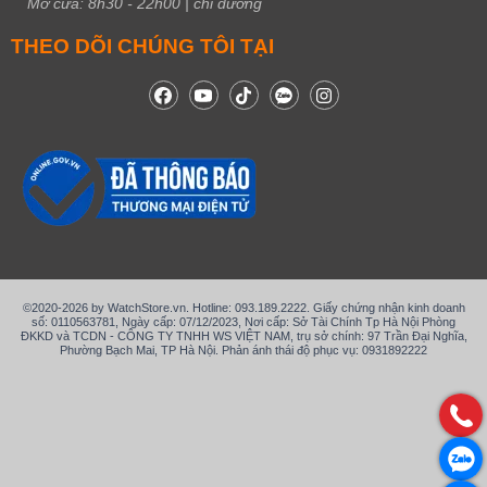
Mở cửa:
8h30
-
22h00
|
chỉ đường
THEO DÕI CHÚNG TÔI TẠI
©2020-2026 by WatchStore.vn. Hotline: 093.189.2222. Giấy chứng nhận kinh doanh
số: 0110563781, Ngày cấp: 07/12/2023, Nơi cấp: Sở Tài Chính Tp Hà Nội Phòng
ĐKKD và TCDN - CÔNG TY TNHH WS VIỆT NAM, trụ sở chính: 97 Trần Đại Nghĩa,
Phường Bạch Mai, TP Hà Nội. Phản ánh thái độ phục vụ: 0931892222