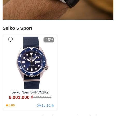
Seiko 5 Sport
-15%
Seiko Nam SRPD51K2
6.001.000
₫
7.060.000đ
5.00
So Sánh