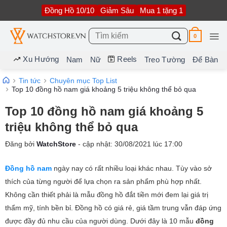
Bỏ
Đồng Hồ 10/10
Giảm Sâu
Mua 1 tặng 1
qua
nội
dung
Tìm
0
kiếm:
Xu Hướng
Reels
Nam
Nữ
Treo Tường
Để Bàn
Tin tức
Chuyên mục Top List
Top 10 đồng hồ nam giá khoảng 5 triệu không thể bỏ qua
Top 10 đồng hồ nam giá khoảng 5
triệu không thể bỏ qua
Đăng bởi
WatchStore
- cập nhật:
30/08/2021
lúc
17:00
Đồng hồ nam
ngày nay có rất nhiều loại khác nhau. Tùy vào sở
thích của từng người để lựa chọn ra sản phẩm phù hợp nhất.
Không cần thiết phải là mẫu đồng hồ đắt tiền mới đem lại giá trị
thẩm mỹ, tính bền bỉ. Đồng hồ có giá rẻ, giá tầm trung vẫn đáp ứng
được đầy đủ nhu cầu của người dùng. Dưới đây là 10 mẫu
đồng