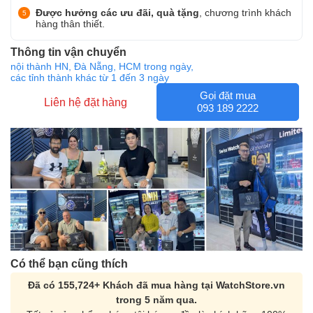
Được hưởng các ưu đãi, quà tặng
, chương trình khách
hàng thân thiết.
Thông tin vận chuyển
nội thành HN, Đà Nẵng, HCM trong ngày,
các tỉnh thành khác từ 1 đến 3 ngày
Gọi đặt mua
Liên hệ đặt hàng
093 189 2222
Có thể bạn cũng thích
Đã có 155,724+ Khách đã mua hàng tại WatchStore.vn
trong 5 năm qua.