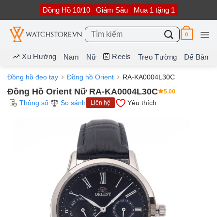
Bỏ
Đồng Hồ 10/10
Giảm Sâu
Mua 1 tặng 1
qua
nội
dung
Tìm
0
kiếm:
Xu Hướng
Reels
Nam
Nữ
Treo Tường
Để Bàn
Đồng hồ đeo tay
Đồng hồ Orient
RA-KA0004L30C
Đồng Hồ Orient Nữ RA-KA0004L30C
5.00
Thông số
So sánh
Yêu thích
Liên hệ