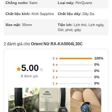
Chống nước:
5atm
Loại máy:
Pin/Quartz
Chất liệu kính:
Kính Sapphire
Chất liệu dây:
Dây Da
Size mặt:
35mm
Tiện ích:
Lịch thứ, Lịch ngày,
Giờ, phút, giây
2 đánh giá cho
Orient Nữ RA-KA0004L30C
100%
5
0%
5.00
4
/5
0%
3
2
đánh giá
0%
2
0%
1