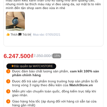
màu xanh kiểu xanh than chứ ko sáng như ảnh quảng cáo,
nhưng mình lại thích màu này vì đeo sáng da, sợ mặt bị to nên
mình đến tận shop xem đeo vừa in nhé
Thích
Trả lời
Mua vào: 07/05/2021
6.247.500₫
7.350.000₫
-15%
Đặc quyền tại WATCHSTORE
Được đảm bảo chất lượng sản phẩm,
cam kết 100% sản
phẩm chính hãng
Được đổi trả sản phẩm trong trường hợp sản phẩm bị lỗi
trong vòng 3 ngày theo điều kiện của
WatchStore.vn
Miễn phí vận chuyển toàn quốc, đồng kiểm trực tiếp khi
giao nhận.
Giao hàng hỏa tốc (áp dụng đối với hàng có sẵn tại cửa
hàng gần nhất)