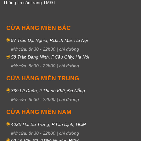
Thông tin các trang TMĐT
CỬA HÀNG MIỀN BẮC
97 Trần Đại Nghĩa, P.Bạch Mai, Hà Nội
Mở cửa:
8h30
-
22h30
|
chỉ đường
58 Trần Đăng Ninh, P.Cầu Giấy, Hà Nội
Mở cửa:
8h30
-
22h00
|
chỉ đường
CỬA HÀNG MIỀN TRUNG
339 Lê Duẩn, P.Thanh Khê, Đà Nẵng
Mở cửa:
8h30
-
22h00
|
chỉ đường
CỬA HÀNG MIỀN NAM
402B Hai Bà Trưng, P.Tân Định, HCM
Mở cửa:
8h30
-
22h00
|
chỉ đường
92 Lê Văn Sỹ, P.Phú Nhuận, HCM