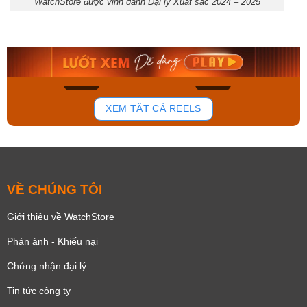
WatchStore được vinh danh Đại lý Xuất sắc 2024 – 2025
Orient Nam RA-
Casio Nam MTS-
AA0B05R19B
115D-1AVDF
9.480.000₫
2.823.000₫
8.058.000₫
2.399.550₫
Mua ngay
Mua ngay
139
82
XEM TẤT CẢ REELS
VỀ CHÚNG TÔI
Giới thiệu về WatchStore
Phản ánh - Khiếu nại
Chứng nhận đại lý
Tin tức công ty