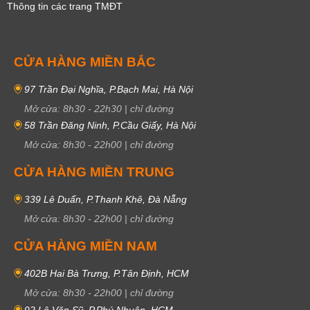
Thông tin các trang TMĐT
CỬA HÀNG MIỀN BẮC
97 Trần Đại Nghĩa, P.Bạch Mai, Hà Nội
Mở cửa:
8h30
-
22h30
|
chỉ đường
58 Trần Đăng Ninh, P.Cầu Giấy, Hà Nội
Mở cửa:
8h30
-
22h00
|
chỉ đường
CỬA HÀNG MIỀN TRUNG
339 Lê Duẩn, P.Thanh Khê, Đà Nẵng
Mở cửa:
8h30
-
22h00
|
chỉ đường
CỬA HÀNG MIỀN NAM
402B Hai Bà Trưng, P.Tân Định, HCM
Mở cửa:
8h30
-
22h00
|
chỉ đường
92 Lê Văn Sỹ, P.Phú Nhuận, HCM