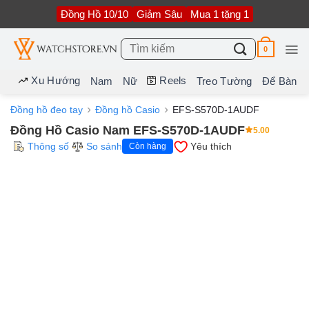
Bỏ
Đồng Hồ 10/10
Giảm Sâu
Mua 1 tặng 1
qua
nội
dung
Tìm
0
kiếm:
Xu Hướng
Reels
Nam
Nữ
Treo Tường
Để Bàn
Đồng hồ đeo tay
Đồng hồ Casio
EFS-S570D-1AUDF
Đồng Hồ Casio Nam EFS-S570D-1AUDF
5.00
Thông số
So sánh
Yêu thích
Còn hàng