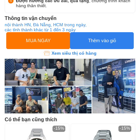
Được hưởng các ưu đãi, quà tặng
, chương trình khách
hàng thân thiết.
Thông tin vận chuyển
nội thành HN, Đà Nẵng, HCM trong ngày,
các tỉnh thành khác từ 1 đến 3 ngày
MUA NGAY
Thêm vào giỏ
Xem siêu thị có hàng
Có thể bạn cũng thích
-15%
-15%