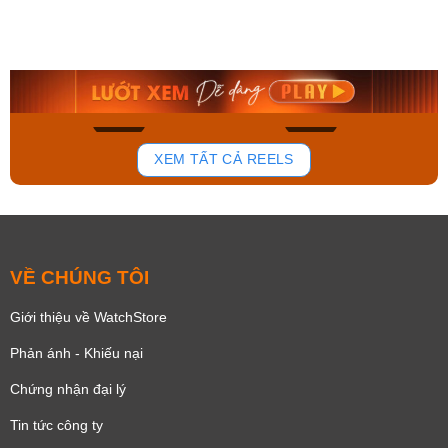
Orient Nam RA-
Casio Nam MTS-
AA0B05R19B
115D-1AVDF
9.480.000₫
2.823.000₫
8.058.000₫
2.399.550₫
Mua ngay
Mua ngay
140
83
XEM TẤT CẢ REELS
VỀ CHÚNG TÔI
Giới thiệu về WatchStore
Phản ánh - Khiếu nại
Chứng nhận đại lý
Tin tức công ty