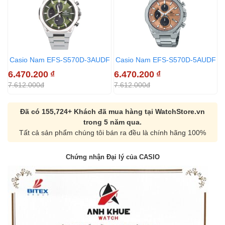
Casio Nam EFS-S570D-3AUDF
Casio Nam EFS-S570D-5AUDF
6.470.200
₫
6.470.200
₫
6
7.612.000đ
7.612.000đ
8
Đã có 155,724+ Khách đã mua hàng tại WatchStore.vn
trong 5 năm qua.
Tất cả sản phẩm chúng tôi bán ra đều là chính hãng 100%
Chứng nhận Đại lý của CASIO