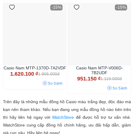
-15%
-15%
Casio Nam MTP-1370D-7A2VDF
Casio Nam MTP-V006D-
7B2UDF
1.620.100
₫
1.906.000đ
951.150
₫
1.119.000đ
So Sánh
So Sánh
Trên đây là những mẫu đồng hồ Casio màu trắng đẹp, độc đáo mà
bạn nên tham khảo. Nếu bạn đang ưng mẫu đồng hồ nào bên trên
thì hãy liên hệ ngay với
WatchStore
để được hỗ trợ tư vấn nhé.
WatchStore cung cấp đồng hồ chính hãng, ưu đãi hấp dẫn, giảm
giá cực sâu. Hãy liên hệ ngay!