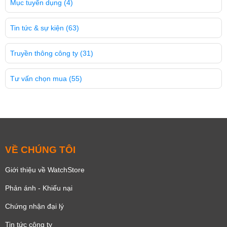
Mục tuyển dụng
(4)
Tin tức & sự kiện
(63)
Truyền thông công ty
(31)
Tư vấn chọn mua
(55)
VỀ CHÚNG TÔI
Giới thiệu về WatchStore
Phản ánh - Khiếu nại
Chứng nhận đại lý
Tin tức công ty