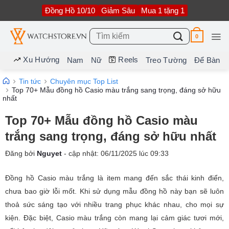
Bỏ
Đồng Hồ 10/10
Giảm Sâu
Mua 1 tặng 1
qua
nội
dung
Tìm
0
kiếm:
Xu Hướng
Reels
Nam
Nữ
Treo Tường
Để Bàn
Tin tức
Chuyên mục Top List
Top 70+ Mẫu đồng hồ Casio màu trắng sang trọng, đáng sở hữu
nhất
Top 70+ Mẫu đồng hồ Casio màu
trắng sang trọng, đáng sở hữu nhất
Đăng bởi
Nguyet
- cập nhật:
06/11/2025
lúc
09:33
Đồng hồ Casio màu trắng là item mang đến sắc thái kinh điển,
chưa bao giờ lỗi mốt. Khi sử dụng mẫu đồng hồ này bạn sẽ luôn
thoả sức sáng tạo với nhiều trang phục khác nhau, cho mọi sự
kiện. Đặc biệt, Casio màu trắng còn mang lại cảm giác tươi mới,