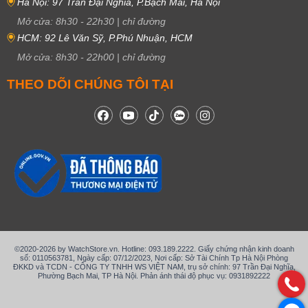
Hà Nội: 97 Trần Đại Nghĩa, P.Bạch Mai, Hà Nội
Mở cửa:
8h30
-
22h30
|
chỉ đường
HCM: 92 Lê Văn Sỹ, P.Phú Nhuận, HCM
Mở cửa:
8h30
-
22h00
|
chỉ đường
THEO DÕI CHÚNG TÔI TẠI
©2020-2026 by WatchStore.vn. Hotline: 093.189.2222. Giấy chứng nhận kinh doanh
số: 0110563781, Ngày cấp: 07/12/2023, Nơi cấp: Sở Tài Chính Tp Hà Nội Phòng
ĐKKD và TCDN - CÔNG TY TNHH WS VIỆT NAM, trụ sở chính: 97 Trần Đại Nghĩa,
Phường Bạch Mai, TP Hà Nội. Phản ánh thái độ phục vụ: 0931892222