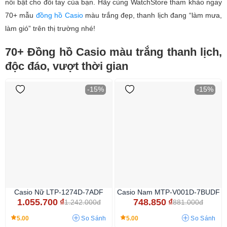
nổi bật cho đôi tay của bạn. Hãy cùng WatchStore tham khảo ngay
70+ mẫu
đồng hồ Casio
màu trắng đẹp, thanh lịch đang “làm mưa,
làm gió” trên thị trường nhé!
70+ Đồng hồ Casio màu trắng thanh lịch,
độc đáo, vượt thời gian
-15%
-15%
Casio Nữ LTP-1274D-7ADF
Casio Nam MTP-V001D-7BUDF
1.055.700
₫
748.850
₫
1.242.000đ
881.000đ
5.00
5.00
So Sánh
So Sánh