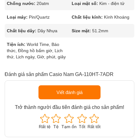
Chống nước:
20atm
Loại mặt số:
Kim - điện tử
Loại máy:
Pin/Quartz
Chất liệu kính:
Kính Khoáng
Chất liệu dây:
Dây Nhựa
Size mặt:
51.2mm
Tiện ích:
World Time, Báo
thức, Đồng hồ bấm giờ, Lịch
thứ, Lịch ngày, Giờ, phút, giây
Đánh giá sản phẩm Casio Nam GA-110HT-7ADR
Viết đánh giá
Trở thành người đầu tiên đánh giá cho sản phẩm!
Rất tệ
Tệ
Tạm ổn
Tốt
Rất tốt