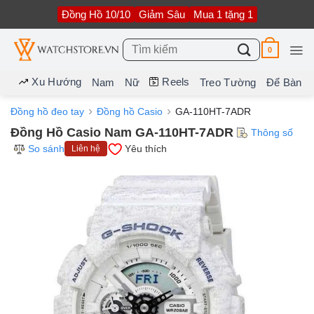
Bỏ
Đồng Hồ 10/10
Giảm Sâu
Mua 1 tặng 1
qua
nội
dung
Tìm
0
kiếm:
Xu Hướng
Reels
Nam
Nữ
Treo Tường
Để Bàn
Đồng hồ đeo tay
Đồng hồ Casio
GA-110HT-7ADR
Đồng Hồ Casio Nam GA-110HT-7ADR
Thông số
So sánh
Yêu thích
Liên hệ