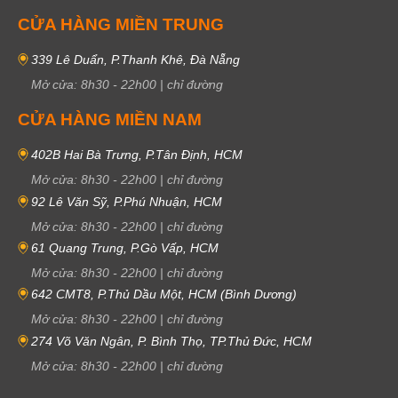
CỬA HÀNG MIỀN TRUNG
339 Lê Duẩn, P.Thanh Khê, Đà Nẵng
Mở cửa:
8h30
-
22h00
|
chỉ đường
CỬA HÀNG MIỀN NAM
402B Hai Bà Trưng, P.Tân Định, HCM
Mở cửa:
8h30
-
22h00
|
chỉ đường
92 Lê Văn Sỹ, P.Phú Nhuận, HCM
Mở cửa:
8h30
-
22h00
|
chỉ đường
61 Quang Trung, P.Gò Vấp, HCM
Mở cửa:
8h30
-
22h00
|
chỉ đường
642 CMT8, P.Thủ Dầu Một, HCM (Bình Dương)
Mở cửa:
8h30
-
22h00
|
chỉ đường
274 Võ Văn Ngân, P. Bình Thọ, TP.Thủ Đức, HCM
Mở cửa:
8h30
-
22h00
|
chỉ đường