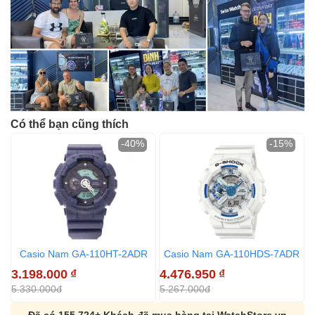
Có thể bạn cũng thích
-40%
-15%
Casio Nam GA-110HT-2ADR
Casio Nam GA-110HDS-7ADR
3.198.000
₫
4.476.950
₫
3
5.330.000đ
5.267.000đ
4