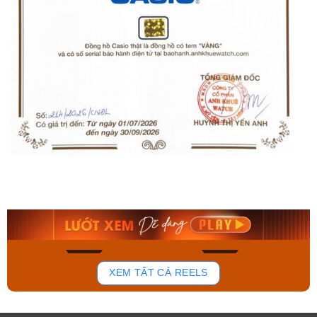
Orient Nam RA-
Casio Nam MTS-
AA0B05R19B
115D-1AVDF
9.480.000₫
2.823.000₫
8.058.000₫
2.399.550₫
Mua ngay
Mua ngay
168
95
XEM TẤT CẢ REELS