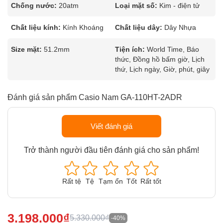
Chống nước:
20atm
Loại mặt số:
Kim - điện tử
Chất liệu kính:
Kính Khoáng
Chất liệu dây:
Dây Nhựa
Size mặt:
51.2mm
Tiện ích:
World Time, Báo
thức, Đồng hồ bấm giờ, Lịch
thứ, Lịch ngày, Giờ, phút, giây
Đánh giá sản phẩm Casio Nam GA-110HT-2ADR
Viết đánh giá
Trở thành người đầu tiên đánh giá cho sản phẩm!
Rất tệ
Tệ
Tạm ổn
Tốt
Rất tốt
3.198.000₫
5.330.000₫
-40%