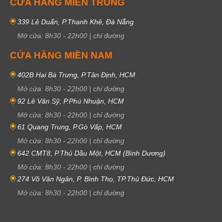
CỬA HÀNG MIỀN TRUNG
339 Lê Duẩn, P.Thanh Khê, Đà Nẵng
Mở cửa:
8h30
-
22h00
|
chỉ đường
CỬA HÀNG MIỀN NAM
402B Hai Bà Trưng, P.Tân Định, HCM
Mở cửa:
8h30
-
22h00
|
chỉ đường
92 Lê Văn Sỹ, P.Phú Nhuận, HCM
Mở cửa:
8h30
-
22h00
|
chỉ đường
61 Quang Trung, P.Gò Vấp, HCM
Mở cửa:
8h30
-
22h00
|
chỉ đường
642 CMT8, P.Thủ Dầu Một, HCM (Bình Dương)
Mở cửa:
8h30
-
22h00
|
chỉ đường
274 Võ Văn Ngân, P. Bình Thọ, TP.Thủ Đức, HCM
Mở cửa:
8h30
-
22h00
|
chỉ đường