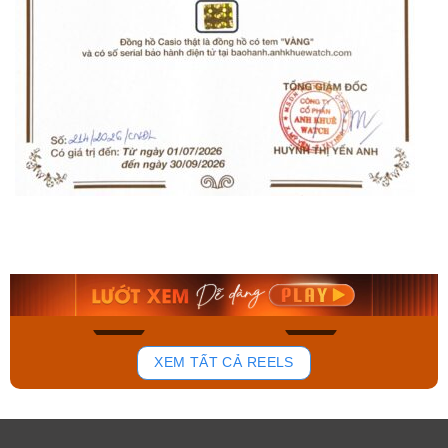
Orient Nam RA-
Casio Nam MTS-
AA0B05R19B
115D-1AVDF
9.480.000₫
2.823.000₫
8.058.000₫
2.399.550₫
Mua ngay
Mua ngay
140
83
XEM TẤT CẢ REELS