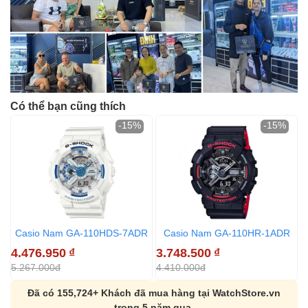
Có thể bạn cũng thích
-15%
-15%
Casio Nam GA-110HDS-7ADR
Casio Nam GA-110HR-1ADR
4.476.950
₫
3.748.500
₫
3
5.267.000đ
4.410.000đ
4
Đã có 155,724+ Khách đã mua hàng tại WatchStore.vn
trong 5 năm qua.