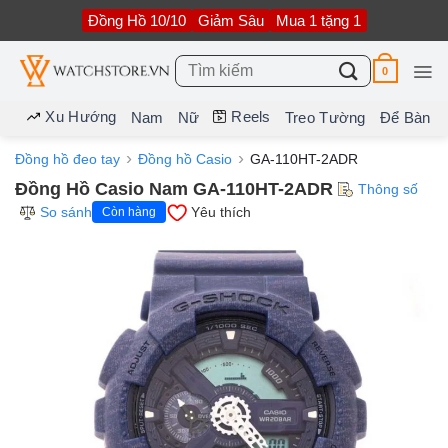
Bỏ
Đồng Hồ 10/10
Giảm Sâu
Mua 1 tặng 1
qua
nội
dung
Tìm
0
kiếm:
Xu Hướng
Reels
Nam
Nữ
Treo Tường
Để Bàn
Đồng hồ đeo tay
Đồng hồ Casio
GA-110HT-2ADR
Đồng Hồ Casio Nam GA-110HT-2ADR
Thông số
So sánh
Yêu thích
Còn hàng