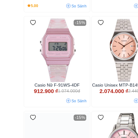
5.00
So Sánh
-15%
Casio Nữ F-91WS-4DF
Casio Unisex MTP-B1
912.900
₫
2.074.000
₫
1.074.000đ
2.44
So Sánh
-15%