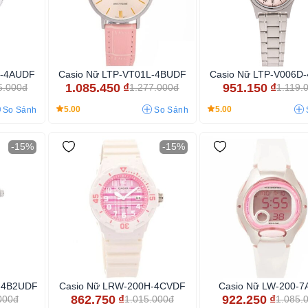
D-4AUDF
Casio Nữ LTP-VT01L-4BUDF
Casio Nữ LTP-V006D
1.085.450
₫
951.150
₫
5.000đ
1.277.000đ
1.119.
5.00
5.00
So Sánh
So Sánh
-15%
-15%
D-4B2UDF
Casio Nữ LRW-200H-4CVDF
Casio Nữ LW-200-
862.750
₫
922.250
₫
000đ
1.015.000đ
1.085.