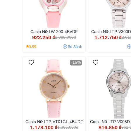
Casio Nữ LW-200-4BVDF
Casio Nữ LTP-V300
922.250
₫
1.712.750
₫
1.085.000đ
2.01
5.00
So Sánh
-15%
Casio Nữ LTP-VT01GL-4BUDF
Casio Nữ LTP-V005
1.178.100
₫
816.850
₫
1.386.000đ
961.