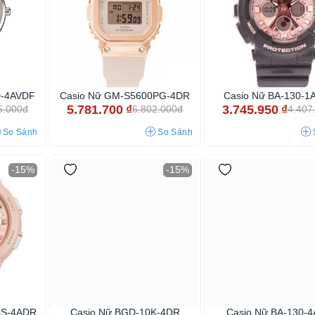
D-4AVDF
Casio Nữ GM-S5600PG-4DR
Casio Nữ BA-130-1
5.781.700
₫
3.745.950
₫
5.000đ
6.802.000đ
4.407
So Sánh
So Sánh
-15%
-15%
CS-4ADR
Casio Nữ BGD-10K-4DR
Casio Nữ BA-130-