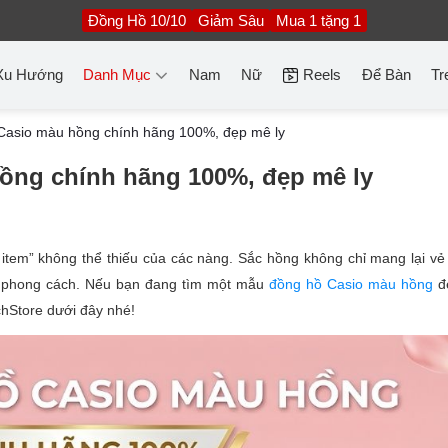
Đồng Hồ 10/10
Giảm Sâu
Mua 1 tặng 1
Xu Hướng
Danh Mục
Nam
Nữ
Reels
Để Bàn
Tr
Casio màu hồng chính hãng 100%, đẹp mê ly
ồng chính hãng 100%, đẹp mê ly
item” không thể thiếu của các nàng. Sắc hồng không chỉ mang lại vẻ 
i phong cách. Nếu bạn đang tìm một mẫu
đồng hồ Casio màu hồng
đ
chStore dưới đây nhé!