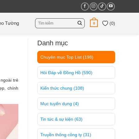
Tìm
eo Tường
(
0
)
0
kiếm:
Danh mục
Chuyên mục Top List
(198)
Hỏi Đáp về Đồng Hồ
(590)
ngoài trẻ
ẹp, chính
Kiến thức chung
(108)
Mục tuyển dụng
(4)
Tin tức & sự kiện
(63)
Truyền thông công ty
(31)