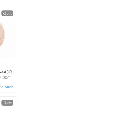
-15%
0-4ADR
.000đ
So Sánh
-15%