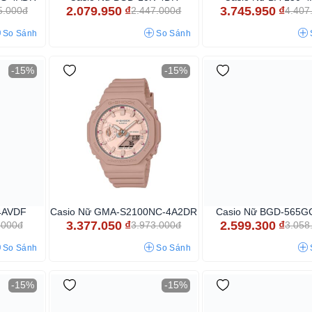
2.079.950
₫
3.745.950
₫
5.000đ
2.447.000đ
4.407
So Sánh
So Sánh
-15%
-15%
4AVDF
Casio Nữ GMA-S2100NC-4A2DR
Casio Nữ BGD-565G
3.377.050
₫
2.599.300
₫
.000đ
3.973.000đ
3.058
So Sánh
So Sánh
-15%
-15%