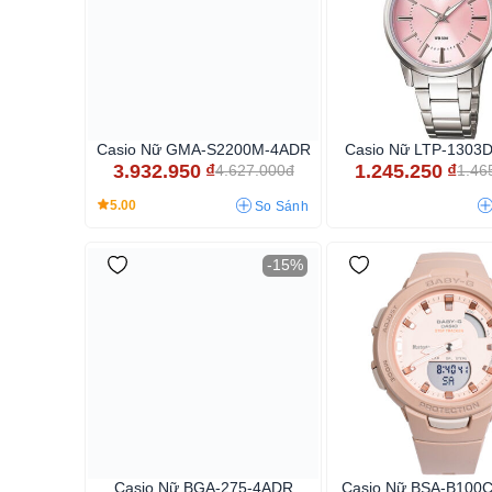
Casio Nữ GMA-S2200M-4ADR
Casio Nữ LTP-1303
3.932.950
₫
1.245.250
₫
4.627.000đ
1.46
5.00
So Sánh
-15%
Casio Nữ BGA-275-4ADR
Casio Nữ BSA-B100