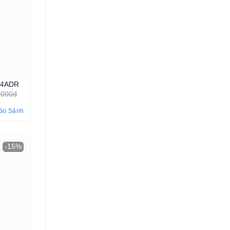
-4ADR
.000đ
So Sánh
-15%