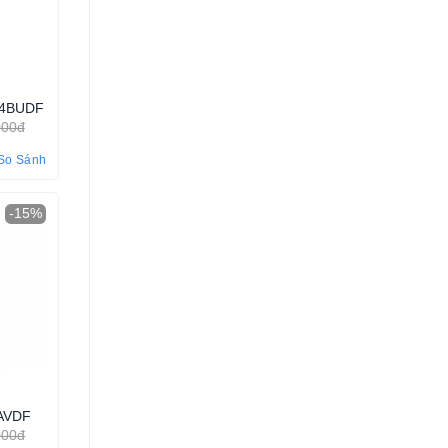
-4BUDF
000đ
So Sánh
-15%
7AVDF
000đ