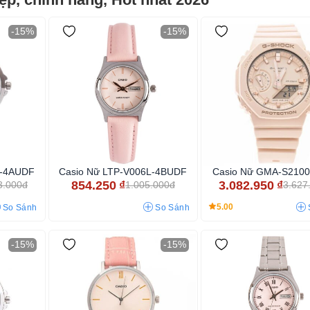
-15%
-15%
L-4AUDF
Casio Nữ LTP-V006L-4BUDF
Casio Nữ GMA-S210
854.250
₫
3.082.950
₫
3.000đ
1.005.000đ
3.627
5.00
So Sánh
So Sánh
-15%
-15%