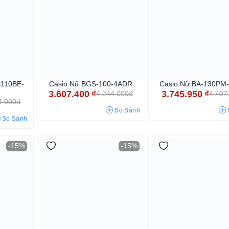
S110BE-
Casio Nữ BGS-100-4ADR
Casio Nữ BA-130PM
3.607.400
₫
3.745.950
₫
4.244.000đ
4.407
4.000đ
So Sánh
So Sánh
-15%
-15%