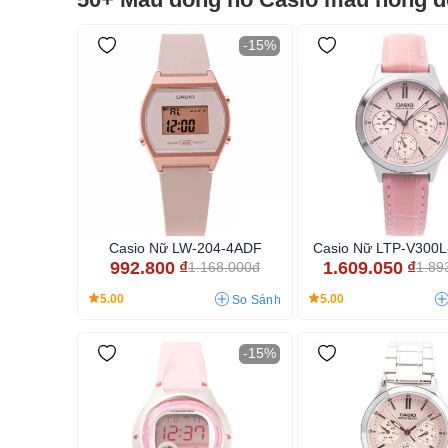
-15%
Casio Nữ LW-204-4ADF
Casio Nữ LTP-V300
992.800
₫
1.609.050
₫
1.168.000đ
1.89
5.00
5.00
So Sánh
-15%