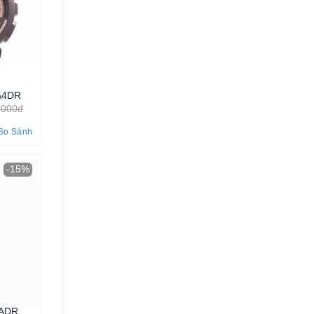
A4DR
.000đ
So Sánh
-15%
4ADR