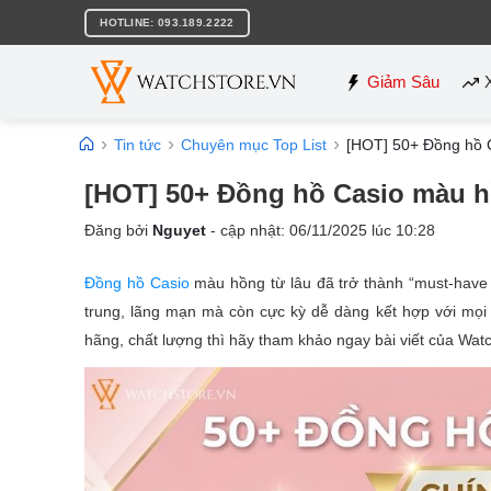
Bỏ
HOTLINE: 093.189.2222
qua
nội
dung
Giảm Sâu
Tin tức
Chuyên mục Top List
[HOT] 50+ Đồng hồ 
[HOT] 50+ Đồng hồ Casio màu h
Đăng bởi
Nguyet
- cập nhật:
06/11/2025
lúc
10:28
Đồng hồ Casio
màu hồng từ lâu đã trở thành “must-have 
trung, lãng mạn mà còn cực kỳ dễ dàng kết hợp với mọ
hãng, chất lượng thì hãy tham khảo ngay bài viết của Wat