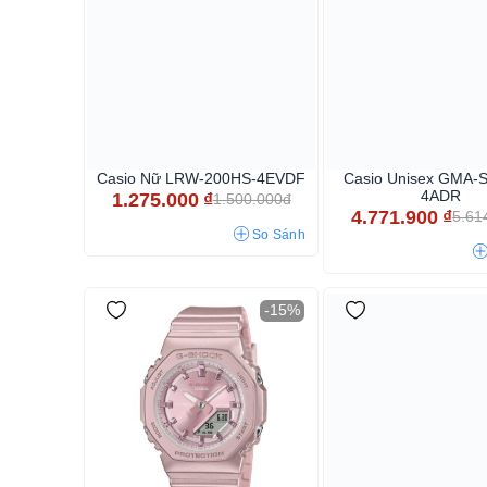
Casio Nữ LRW-200HS-4EVDF
Casio Unisex GMA-
4ADR
1.275.000
₫
1.500.000đ
4.771.900
₫
5.61
So Sánh
-15%