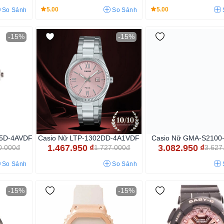
5.00
5.00
So Sánh
So Sánh
-15%
-15%
45D-4AVDF
Casio Nữ LTP-1302DD-4A1VDF
Casio Nữ GMA-S2100
1.467.950
₫
3.082.950
₫
0.000đ
1.727.000đ
3.627
So Sánh
So Sánh
-15%
-15%