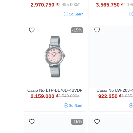
2.970.750
₫
3.565.750
₫
3.495.000đ
4.19
So Sánh
-15%
Casio Nữ LTP-B170D-4BVDF
Casio Nữ LW-203-
2.159.000
₫
922.250
₫
2.540.000đ
1.085
So Sánh
-15%