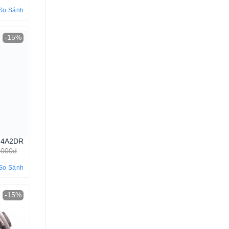
So Sánh
-15%
-4A2DR
.000đ
So Sánh
-15%