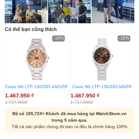
Có thể bạn cũng thích
-15%
-15%
Casio Nữ LTP-1302DD-4A2VDF
Casio Nữ LTP-1302DD-5AVDF
1.467.950
₫
1.467.950
₫
1.727.000đ
1.727.000đ
Đã có 155,724+ Khách đã mua hàng tại WatchStore.vn
trong 5 năm qua.
Tất cả sản phẩm chúng tôi bán ra đều là chính hãng 100%