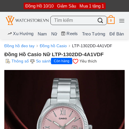
Bỏ
Đồng Hồ 10/10
Giảm Sâu
Mua 1 tặng 1
qua
nội
dung
Tìm
0
kiếm:
Xu Hướng
Reels
Nam
Nữ
Treo Tường
Để Bàn
Đồng hồ đeo tay
Đồng hồ Casio
LTP-1302DD-4A1VDF
Đồng Hồ Casio Nữ LTP-1302DD-4A1VDF
Thông số
So sánh
Yêu thích
Còn hàng