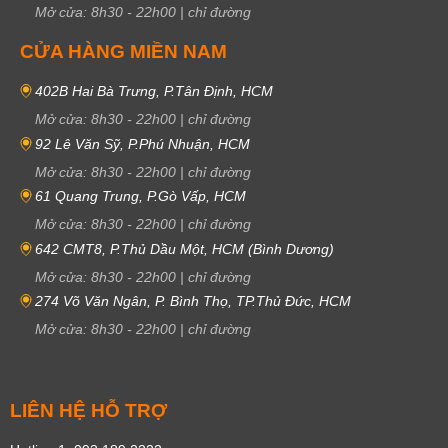
Mở cửa:
8h30
-
22h00
|
chỉ đường
CỬA HÀNG MIỀN NAM
402B Hai Bà Trưng, P.Tân Định, HCM
Mở cửa:
8h30
-
22h00
|
chỉ đường
92 Lê Văn Sỹ, P.Phú Nhuận, HCM
Mở cửa:
8h30
-
22h00
|
chỉ đường
61 Quang Trung, P.Gò Vấp, HCM
Mở cửa:
8h30
-
22h00
|
chỉ đường
642 CMT8, P.Thủ Dầu Một, HCM (Bình Dương)
Mở cửa:
8h30
-
22h00
|
chỉ đường
274 Võ Văn Ngân, P. Bình Thọ, TP.Thủ Đức, HCM
Mở cửa:
8h30
-
22h00
|
chỉ đường
LIÊN HỆ HỖ TRỢ