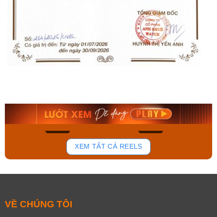
Orient Nam RA-
Casio Nam MTS-
AA0B05R19B
115D-1AVDF
9.480.000₫
2.823.000₫
8.058.000₫
2.399.550₫
Mua ngay
Mua ngay
131
78
XEM TẤT CẢ REELS
VỀ CHÚNG TÔI