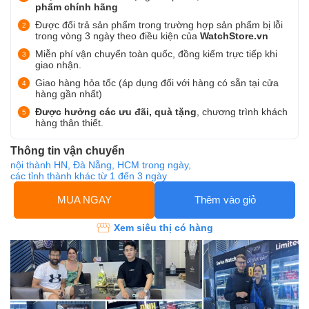
phẩm chính hãng
Được đổi trả sản phẩm trong trường hợp sản phẩm bị lỗi
trong vòng 3 ngày theo điều kiện của
WatchStore.vn
Miễn phí vận chuyển toàn quốc, đồng kiểm trực tiếp khi
giao nhận.
Giao hàng hỏa tốc (áp dụng đối với hàng có sẵn tại cửa
hàng gần nhất)
Được hưởng các ưu đãi, quà tặng
, chương trình khách
hàng thân thiết.
Thông tin vận chuyển
nội thành HN, Đà Nẵng, HCM trong ngày,
các tỉnh thành khác từ 1 đến 3 ngày
MUA NGAY
Thêm vào giỏ
Xem siêu thị có hàng