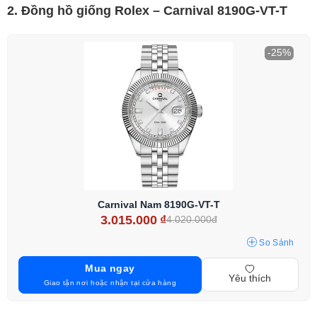
2. Đồng hồ giống Rolex – Carnival 8190G-VT-T
-25%
Carnival Nam 8190G-VT-T
3.015.000
₫
4.020.000đ
So Sánh
Mua ngay
Yêu thích
Giao tận nơi hoặc nhận tại cửa hàng