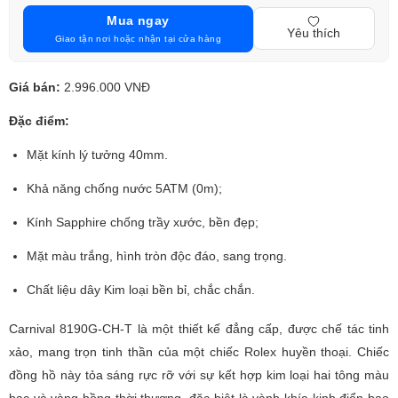
Mua ngay
Yêu thích
Giao tận nơi hoặc nhận tại cửa hàng
Giá bán:
2.996.000 VNĐ
Đặc điểm:
Mặt kính lý tưởng 40mm.
Khả năng chống nước 5ATM (0m);
Kính Sapphire chống trầy xước, bền đẹp;
Mặt màu trắng, hình tròn độc đáo, sang trọng.
Chất liệu dây Kim loại bền bỉ, chắc chắn.
Carnival 8190G-CH-T là một thiết kế đẳng cấp, được chế tác tinh
xảo, mang trọn tinh thần của một chiếc Rolex huyền thoại. Chiếc
đồng hồ này tỏa sáng rực rỡ với sự kết hợp kim loại hai tông màu
bạc và vàng hồng thời thượng, đặc biệt là vành khía kinh điển bao