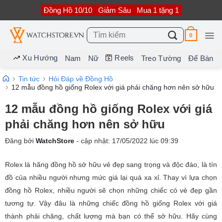
Bỏ
Đồng Hồ 10/10
Giảm Sâu
Mua 1 tặng 1
qua
nội
dung
Tìm
0
kiếm:
Xu Hướng
Reels
Nam
Nữ
Treo Tường
Để Bàn
Tin tức
Hỏi Đáp về Đồng Hồ
12 mẫu đồng hồ giống Rolex với giá phải chăng hơn nên sở hữu
12 mẫu đồng hồ giống Rolex với giá
phải chăng hơn nên sở hữu
Đăng bởi
WatchStore
- cập nhật:
17/05/2022
lúc
09:39
Rolex là hãng đồng hồ sở hữu vẻ đẹp sang trọng và độc đáo, là tín
đồ của nhiều người nhưng mức giá lại quá xa xỉ. Thay vì lựa chọn
đồng hồ Rolex, nhiều người sẽ chọn những chiếc có vẻ đẹp gần
tương tự. Vậy đâu là những chiếc đồng hồ giống Rolex với giá
thành phải chăng, chất lượng mà bạn có thể sở hữu. Hãy cùng