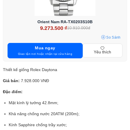
Orient Nam RA-TX0203S10B
9.273.500
₫
10.910.000đ
So Sánh
Mua ngay
Yêu thích
Giao tận nơi hoặc nhận tại cửa hàng
Thiết kế giống Rolex Daytona
Giá bán:
7.928.000 VNĐ
Đặc điểm:
Mặt kính lý tưởng 42.8mm;
Khả năng chống nước 20ATM (200m);
Kính Sapphire chống trầy xước;