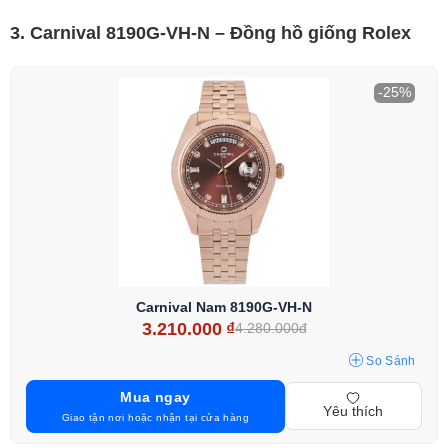
3. Carnival 8190G-VH-N – Đồng hồ giống Rolex
-25%
Carnival Nam 8190G-VH-N
3.210.000
₫
4.280.000đ
So Sánh
Mua ngay
Yêu thích
Giao tận nơi hoặc nhận tại cửa hàng