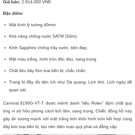
Giá bán:
2.814.000 VNĐ
Đặc điểm:
Mặt kính lý tưởng 40mm.
Khả năng chống nước 5ATM (50m);
Kính Sapphire chống trầy xước, bền đẹp;
Mặt màu trắng, hình tròn độc đáo, sang trọng.
Chất liệu dây Kim loại bền bỉ, chắc chắn.
Trang bị đầy đủ tiện ích như Dạ quang, Lịch thứ, Lịch ngày dễ
quan sát.
Carnival 8190G-VT-T được mệnh danh “tiểu Rolex” đậm chất quý
ông vì sở hữu phong cách lịch lãm, sang trọng. Chiếc đồng hồ này
gây ấn tượng mạnh với mặt trắng tinh khôi hình tròn kết hợp cùng
dây kim loại bền bỉ, tạo nên diện mạo quý phái và đẳng cấp.