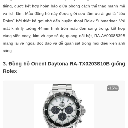
tiếng, được kết hợp hoàn hảo giữa phong cách thể thao mạnh mẽ
và lịch lãm. Mẫu đồng hồ này được giới sưu tầm ưu ái gọi là “tiểu
Rolex” bởi thiết kế gợi nhớ đến huyền thoại Rolex Submariner. Với
mặt kính lý tưởng 44mm hình tròn màu đen sang trọng, kết hợp
cùng viền xoay, kim và cọc số dạ quang nổi bật, RA-AA0008B39B
mang lại vẻ ngoài độc đáo và dễ quan sát trong mọi điều kiện ánh
sáng.
3. Đồng hồ Orient Daytona RA-TX0203S10B giống
Rolex
-15%