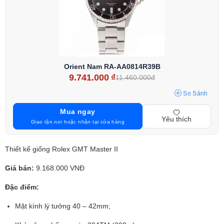
Orient Nam RA-AA0814R39B
9.741.000
₫
11.460.000đ
So Sánh
Mua ngay
Yêu thích
Giao tận nơi hoặc nhận tại cửa hàng
Thiết kế giống Rolex GMT Master II
Giá bán:
9.168.000 VNĐ
Đặc điểm:
Mặt kính lý tưởng 40 – 42mm;