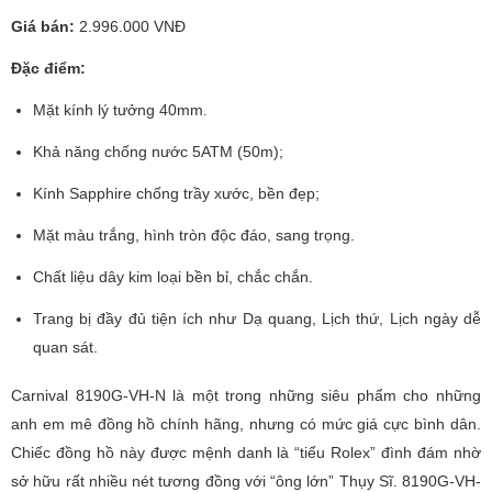
Giá bán:
2.996.000 VNĐ
Đặc điểm:
Mặt kính lý tưởng 40mm.
Khả năng chống nước 5ATM (50m);
Kính Sapphire chống trầy xước, bền đẹp;
Mặt màu trắng, hình tròn độc đáo, sang trọng.
Chất liệu dây kim loại bền bỉ, chắc chắn.
Trang bị đầy đủ tiện ích như Dạ quang, Lịch thứ, Lịch ngày dễ
quan sát.
Carnival 8190G-VH-N là một trong những siêu phẩm cho những
anh em mê đồng hồ chính hãng, nhưng có mức giá cực bình dân.
Chiếc đồng hồ này được mệnh danh là “tiểu Rolex” đình đám nhờ
sở hữu rất nhiều nét tương đồng với “ông lớn” Thụy Sĩ. 8190G-VH-