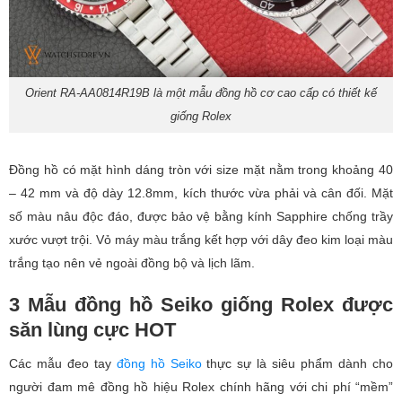
Orient RA-AA0814R19B là một mẫu đồng hồ cơ cao cấp có thiết kế
giống Rolex
Đồng hồ có mặt hình dáng tròn với size mặt nằm trong khoảng 40
– 42 mm và độ dày 12.8mm, kích thước vừa phải và cân đối. Mặt
số màu nâu độc đáo, được bảo vệ bằng kính Sapphire chống trầy
xước vượt trội. Vỏ máy màu trắng kết hợp với dây đeo kim loại màu
trắng tạo nên vẻ ngoài đồng bộ và lịch lãm.
3 Mẫu đồng hồ Seiko giống Rolex được
săn lùng cực HOT
Các mẫu đeo tay
đồng hồ Seiko
thực sự là siêu phẩm dành cho
người đam mê đồng hồ hiệu Rolex chính hãng với chi phí “mềm”