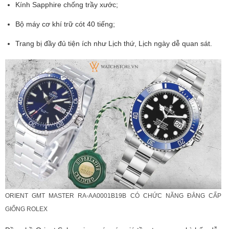
Kính Sapphire chống trầy xước;
Bộ máy cơ khí trữ cót 40 tiếng;
Trang bị đầy đủ tiện ích như Lịch thứ, Lịch ngày dễ quan sát.
ORIENT GMT MASTER RA-AA0001B19B CÓ CHỨC NĂNG ĐẲNG CẤP
GIỐNG ROLEX