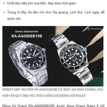
Chất liệu dây kim loại bền, đẹp theo thời gian;
Trang bị đầy đủ tiện ích như Dạ quang, Lịch thứ, Lịch ngày dễ
quan sát.
ORIENT GMT MASTER RA-AA0001B19B CÓ MỨC GIÁ PHẢI CHĂNG, PHÙ
HỢP VỚI QUÝ ÔNG YÊU THÍCH ĐỒNG HỒ GIỐNG VỚI ROLEX
Đồng hồ Orient RA-AA0008B39B, thuộc dòng Orient Mako 3 nổi