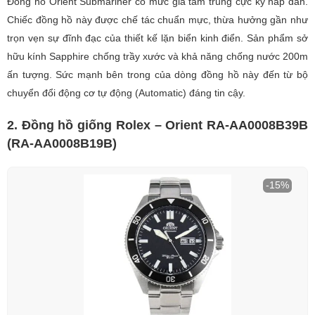
Đồng hồ Orient Submariner có mức giá tầm trung cực kỳ hấp dẫn.
Chiếc đồng hồ này được chế tác chuẩn mực, thừa hưởng gần như
trọn vẹn sự đĩnh đạc của thiết kế lặn biển kinh điển. Sản phẩm sở
hữu kính Sapphire chống trầy xước và khả năng chống nước 200m
ấn tượng. Sức mạnh bên trong của dòng đồng hồ này đến từ bộ
chuyển đổi động cơ tự động (Automatic) đáng tin cậy.
2. Đồng hồ giống Rolex – Orient RA-AA0008B39B
(RA-AA0008B19B)
-15%