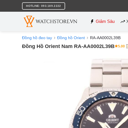
Bỏ
HOTLINE: 093.189.2222
qua
nội
dung
Giảm Sâu
Đồng hồ đeo tay
Đồng hồ Orient
RA-AA0002L39B
Đồng Hồ Orient Nam RA-AA0002L39B
5.00