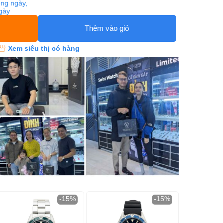
ng ngày,
ngày
Thêm vào giỏ
Xem siêu thị có hàng
-15%
-15%