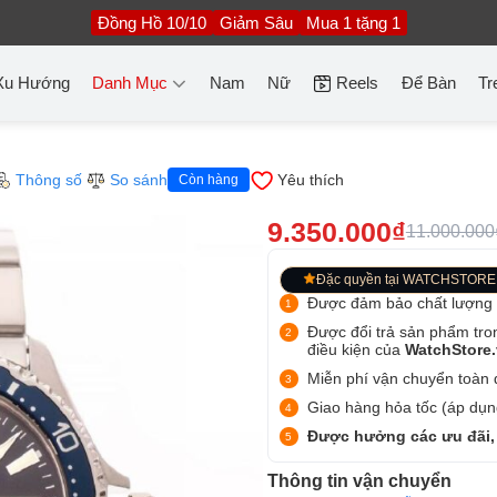
Đồng Hồ 10/10
Giảm Sâu
Mua 1 tặng 1
Xu Hướng
Danh Mục
Nam
Nữ
Reels
Để Bàn
Tr
Thông số
So sánh
Yêu thích
Còn hàng
9.350.000₫
11.000.000
Đặc quyền tại WATCHSTORE
Được đảm bảo chất lượng
Được đổi trả sản phẩm tro
điều kiện của
WatchStore
Miễn phí vận chuyển toàn q
Giao hàng hỏa tốc (áp dụng
Được hưởng các ưu đãi,
Thông tin vận chuyển