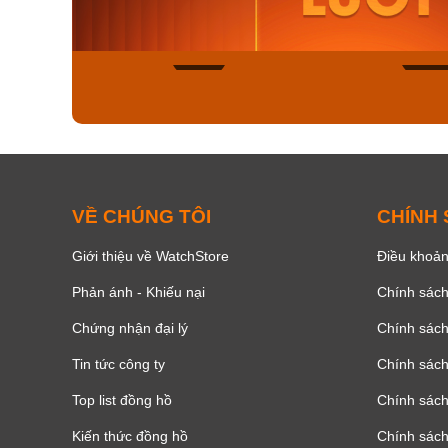
8.058.000₫
2.399.5
Mua ngay
Mua ng
148
VỀ CHÚNG TÔI
CHÍNH
Giới thiệu về WatchStore
Điều khoản
Phản ánh - Khiếu nại
Chính sác
Chứng nhận đại lý
Chính sác
Tin tức công ty
Chính sách
Top list đồng hồ
Chính sách 
Kiến thức đồng hồ
Chính sách