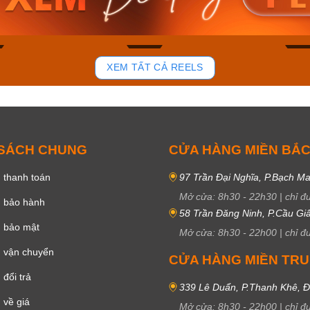
50₫
3.634.600₫
1.799.
ay
Mua ngay
Mua 
84
42
XEM TẤT CẢ REELS
 SÁCH CHUNG
CỬA HÀNG MIỀN BẮ
 thanh toán
97 Trần Đại Nghĩa, P.Bạch Ma
Mở cửa:
8h30
-
22h30
|
chỉ đ
h bảo hành
58 Trần Đăng Ninh, P.Cầu Giấ
h bảo mật
Mở cửa:
8h30
-
22h00
|
chỉ đ
 vận chuyển
CỬA HÀNG MIỀN TR
đổi trả
339 Lê Duẩn, P.Thanh Khê, 
 về giá
Mở cửa:
8h30
-
22h00
|
chỉ đ