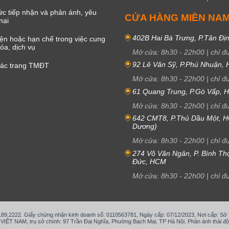
c tiếp nhận và phản ánh, yêu
CỬA HÀNG MIỀN NA
nại
402B Hai Bà Trưng, P.Tân Đị
iện hoặc hạn chế trong việc cung
óa, dịch vụ
Mở cửa:
8h30
-
22h00
|
chỉ đ
92 Lê Văn Sỹ, P.Phú Nhuận,
các trang TMĐT
Mở cửa:
8h30
-
22h00
|
chỉ đ
61 Quang Trung, P.Gò Vấp,
Mở cửa:
8h30
-
22h00
|
chỉ đ
642 CMT8, P.Thủ Dầu Một, H
Dương)
Mở cửa:
8h30
-
22h00
|
chỉ đ
274 Võ Văn Ngân, P. Bình Th
Đức, HCM
Mở cửa:
8h30
-
22h00
|
chỉ đ
.189.2222. Giấy chứng nhận kinh doanh số: 0110563781, Ngày cấp: 07/12/2023, Nơi cấp: S
T NAM, trụ sở chính: 97 Trần Đại Nghĩa, Phường Bạch Mai, TP Hà Nội. Phản ánh thái độ