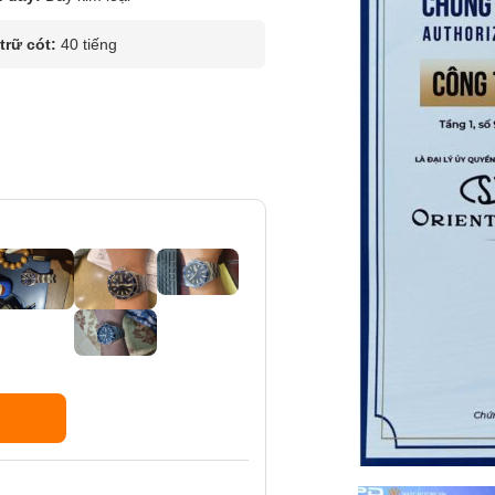
rữ cót:
40 tiếng