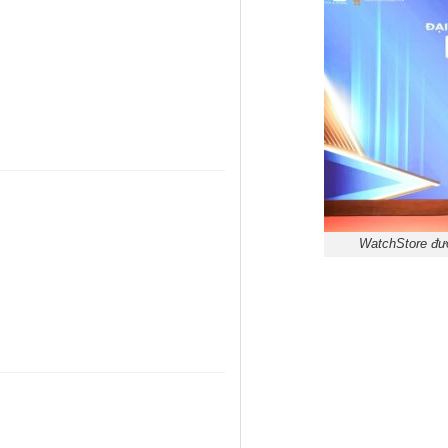
WatchStore đượ