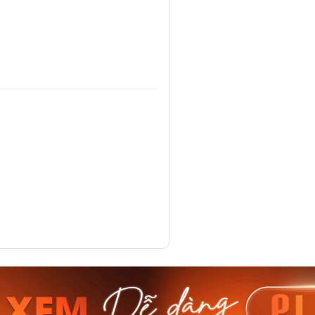
am MTS-
Casio Nam MTS-
Casio U
VDF
RS100L-1AVDF
230EL-
₫
4.276.000₫
2.117.0