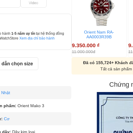
Video
Orient Nam RA-
o hành
1-5 năm uy tín
tại hệ thống đồng
AA0003R39B
 WatchStore
Xem địa chỉ bảo hành
9.350.000
₫
9
11.000.000đ
11
Đã có 155,724+ Khách đã
dẫn chọn size
Tất cả sản phẩm 
Chứng n
Nhật
n phẩm:
Orient Mako 3
y:
Cơ
u dây:
Dây kim loại