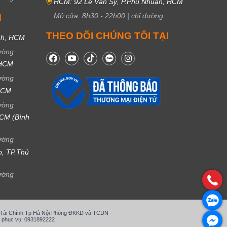
HCM: 92 Lê Văn Sỹ, P.Phú Nhuận, HCM
Mở cửa:
8h30
-
22h00
|
chỉ đường
M
THEO DÕI CHÚNG TÔI TẠI
nh, HCM
ường
 HCM
ường
 HCM
ường
CM (Bình
ường
ọ, TP.Thủ
ường
ở Tài Chính Tp Hà Nội Phòng ĐKKD và TCDN -
 phục vụ: 0931892222