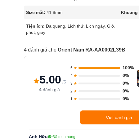
Size mặt:
41.8mm
Khoảng t
Tiện ích:
Dạ quang, Lịch thứ, Lịch ngày, Giờ,
phút, giây
4 đánh giá cho
Orient Nam RA-AA0002L39B
100%
5
0%
5.00
4
/5
0%
3
4
đánh giá
0%
2
0%
1
Viết đánh giá
Anh Hữu
Đã mua hàng