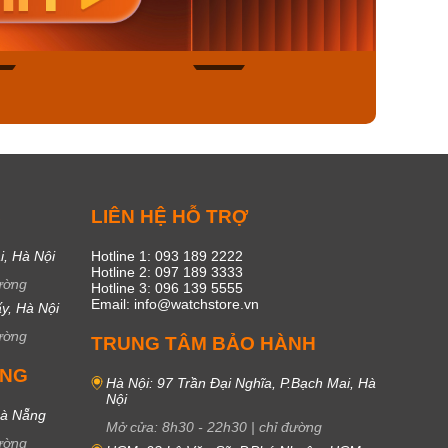
450₫
1.609.050₫
1.609
ngay
Mua ngay
Mua
49
17
C
LIÊN HỆ HỖ TRỢ
i, Hà Nội
Hotline 1: 093 189 2222
Hotline 2: 097 189 3333
ường
Hotline 3: 096 139 5555
Email: info@watchstore.vn
y, Hà Nội
ường
TRUNG TÂM BẢO HÀNH
UNG
Hà Nội: 97 Trần Đại Nghĩa, P.Bạch Mai, Hà
Nội
Đà Nẵng
Mở cửa:
8h30
-
22h30
|
chỉ đường
ường