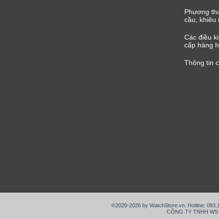
Phương thứ
cầu, khiêu 
Các điều k
cấp hàng h
Thông tin 
©2020-2026 by WatchStore.vn. Hotline: 093
CÔNG TY TNHH WS VIỆ