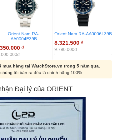
Orient Nam RA-
Orient Nam RA-AA0006L39B
AA0004E39B
8.321.500
₫
.350.000
₫
9.790.000đ
.000.000đ
 mua hàng tại WatchStore.vn trong 5 năm qua.
chúng tôi bán ra đều là chính hãng 100%
hận Đại lý của ORIENT