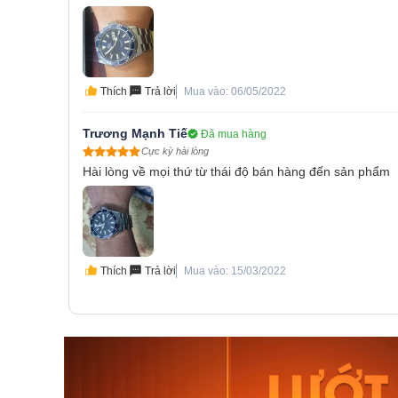
Thích
Trả lời
Mua vào: 06/05/2022
Trương Mạnh Tiế
Đã mua hàng
Cực kỳ hài lòng
Hài lòng về mọi thứ từ thái độ bán hàng đến sản phẩm
Thích
Trả lời
Mua vào: 15/03/2022
Orient Nam RA-
Casio N
AA0B05R19B
115D-1A
9.480.000₫
2.823.000