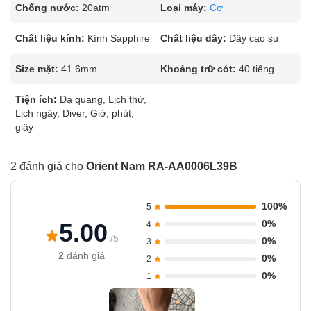
Chống nước:
20atm
Loại máy:
Cơ
Chất liệu kính:
Kính Sapphire
Chất liệu dây:
Dây cao su
Size mặt:
41.6mm
Khoảng trữ cót:
40 tiếng
Tiện ích:
Dạ quang, Lịch thứ,
Lịch ngày, Diver, Giờ, phút,
giây
2 đánh giá cho
Orient Nam RA-AA0006L39B
100%
5
0%
5.00
4
/5
0%
3
2
đánh giá
0%
2
0%
1