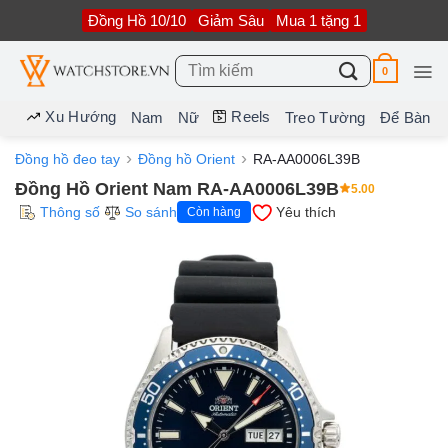
Bỏ
Đồng Hồ 10/10
Giảm Sâu
Mua 1 tặng 1
qua
nội
dung
Tìm
0
kiếm:
Xu Hướng
Reels
Nam
Nữ
Treo Tường
Để Bàn
Đồng hồ đeo tay
Đồng hồ Orient
RA-AA0006L39B
Đồng Hồ Orient Nam RA-AA0006L39B
5.00
Thông số
So sánh
Yêu thích
Còn hàng