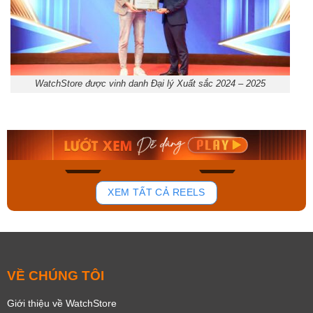
WatchStore được vinh danh Đại lý Xuất sắc 2024 – 2025
Orient Nam RA-
Casio Nam MTS-
AA0B05R19B
115D-1AVDF
9.480.000₫
2.823.000₫
8.058.000₫
2.399.550₫
Mua ngay
Mua ngay
139
82
XEM TẤT CẢ REELS
VỀ CHÚNG TÔI
Giới thiệu về WatchStore