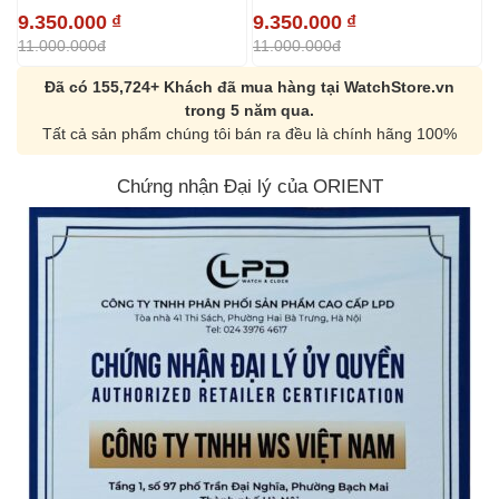
9.350.000
₫
9.350.000
₫
9
11.000.000đ
11.000.000đ
1
Đã có 155,724+ Khách đã mua hàng tại WatchStore.vn
trong 5 năm qua.
Tất cả sản phẩm chúng tôi bán ra đều là chính hãng 100%
Chứng nhận Đại lý của ORIENT