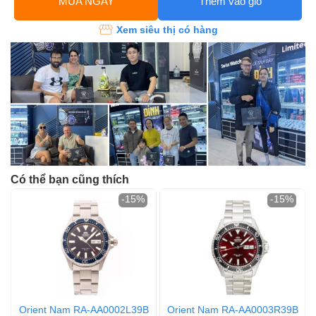
MUA NGAY
Thêm vào giỏ
Xem siêu thị có hàng
Có thể bạn cũng thích
-15%
-15%
Orient Nam RA-AA0002L39B
Orient Nam RA-AA0003R39B