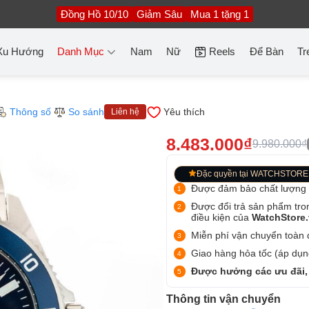
Đồng Hồ 10/10
Giảm Sâu
Mua 1 tặng 1
Xu Hướng
Danh Mục
Nam
Nữ
Reels
Để Bàn
Tr
Thông số
So sánh
Yêu thích
Liên hệ
8.483.000₫
9.980.000₫
Đặc quyền tại WATCHSTORE
Được đảm bảo chất lượng
Được đổi trả sản phẩm tro
điều kiện của
WatchStore
Miễn phí vận chuyển toàn q
Giao hàng hỏa tốc (áp dụng
Được hưởng các ưu đãi,
Thông tin vận chuyển