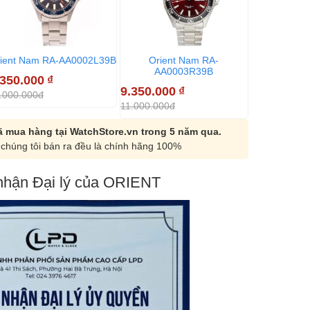
ient Nam RA-AA0002L39B
Orient Nam RA-
Orien
AA0003R39B
AA00
.350.000
₫
9.350.000
₫
9.350.000
.000.000đ
11.000.000đ
11.000.000đ
 mua hàng tại WatchStore.vn trong 5 năm qua.
chúng tôi bán ra đều là chính hãng 100%
hận Đại lý của ORIENT