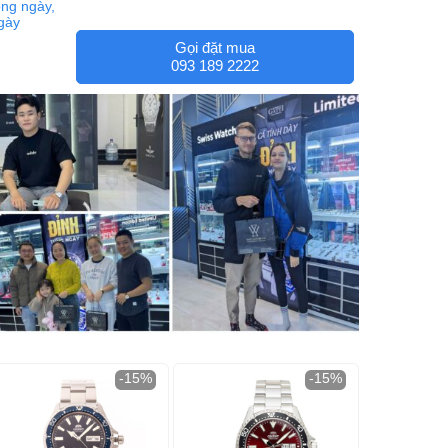
ng ngày,
ngày
Gọi đặt mua
093 189 2222
-15%
-15%