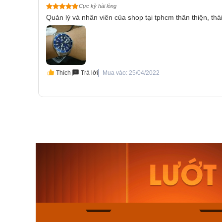
Cực kỳ hài lòng
Quản lý và nhân viên của shop tại tphcm thân thiện, thái
Thích
Trả lời
Mua vào: 25/04/2022
Orient Nam RA-
Casio N
AA0B05R19B
115D-1A
9.480.000₫
2.823.000
8.058.000₫
2.399.5
Mua ngay
Mua ng
150