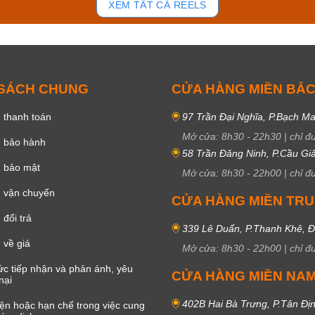
XEM TẤT CẢ REELS
 SÁCH CHUNG
CỬA HÀNG MIỀN BẮ
 thanh toán
97 Trần Đại Nghĩa, P.Bạch Ma
Mở cửa:
8h30
-
22h30
|
chỉ đ
h bảo hành
58 Trần Đăng Ninh, P.Cầu Giấ
h bảo mật
Mở cửa:
8h30
-
22h00
|
chỉ đ
 vận chuyển
CỬA HÀNG MIỀN TR
đổi trả
339 Lê Duẩn, P.Thanh Khê, 
 về giá
Mở cửa:
8h30
-
22h00
|
chỉ đ
c tiếp nhận và phản ánh, yêu
CỬA HÀNG MIỀN NA
nại
402B Hai Bà Trưng, P.Tân Đị
iện hoặc hạn chế trong việc cung