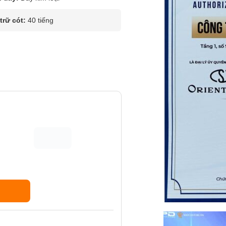
rữ cót:
40 tiếng