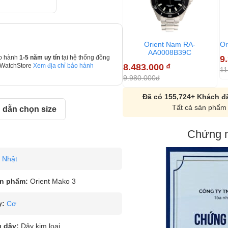
Orient Nam RA-
Or
AA0008B39C
9
o hành
1-5 năm uy tín
tại hệ thống đồng
8.483.000
₫
 WatchStore
Xem địa chỉ bảo hành
11
9.980.000đ
Đã có 155,724+ Khách đã
Tất cả sản phẩm 
dẫn chọn size
Chứng n
Nhật
n phẩm:
Orient Mako 3
y:
Cơ
u dây:
Dây kim loại