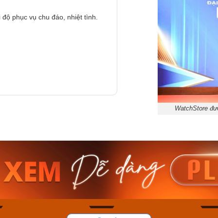
 độ phục vụ chu đáo, nhiệt tình.
WatchStore đượ
am MTS-
Casio Nam MTS-
Casio U
VDF
RS100L-1AVDF
230EL-
₫
4.276.000₫
2.117.0
50₫
3.634.600₫
1.799.
ay
Mua ngay
Mua 
85
44