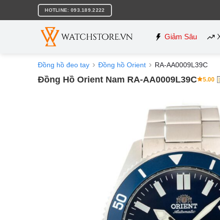
Bỏ
HOTLINE: 093.189.2222
qua
nội
dung
Giảm Sâu
Đồng hồ đeo tay
Đồng hồ Orient
RA-AA0009L39C
Đồng Hồ Orient Nam RA-AA0009L39C
5.00