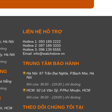
C
LIÊN HỆ HỖ TRỢ
i, Hà Nội
Hotline 1: 093 189 2222
Hotline 2: 097 189 3333
ường
Hotline 3: 096 139 5555
Email: info@watchstore.vn
y, Hà Nội
ường
TRUNG TÂM BẢO HÀNH
UNG
Hà Nội: 97 Trần Đại Nghĩa, P.Bạch Mai, Hà
Nội
Đà Nẵng
Mở cửa:
8h30
-
22h30
|
chỉ đường
ường
HCM: 92 Lê Văn Sỹ, P.Phú Nhuận, HCM
Mở cửa:
8h30
-
22h00
|
chỉ đường
M
THEO DÕI CHÚNG TÔI TẠI
nh, HCM