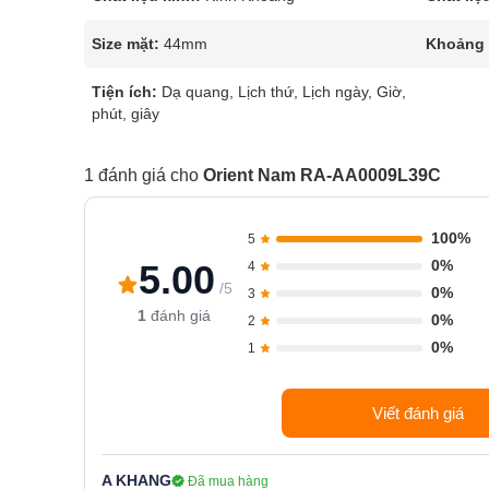
Size mặt:
44mm
Khoảng t
Tiện ích:
Dạ quang, Lịch thứ, Lịch ngày, Giờ,
phút, giây
1 đánh giá cho
Orient Nam RA-AA0009L39C
100%
5
0%
5.00
4
/5
0%
3
1
đánh giá
0%
2
0%
1
Viết đánh giá
A KHANG
Đã mua hàng